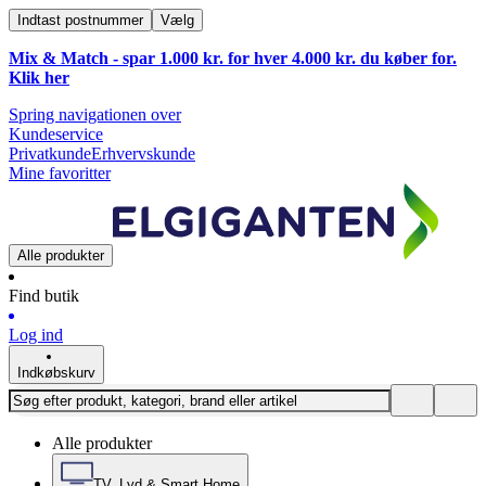
Indtast postnummer
Vælg
Mix & Match - spar 1.000 kr. for hver 4.000 kr. du køber for.
Klik
her
Spring navigationen over
Kundeservice
Privatkunde
Erhvervskunde
Mine favoritter
Alle produkter
Find butik
Log ind
Indkøbskurv
Alle produkter
TV, Lyd & Smart Home