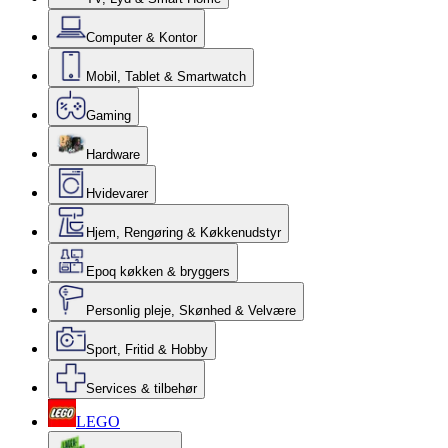
Computer & Kontor
Mobil, Tablet & Smartwatch
Gaming
Hardware
Hvidevarer
Hjem, Rengøring & Køkkenudstyr
Epoq køkken & bryggers
Personlig pleje, Skønhed & Velvære
Sport, Fritid & Hobby
Services & tilbehør
LEGO