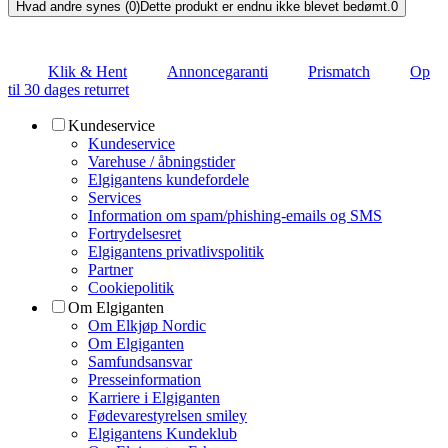
Hvad andre synes (0)
Dette produkt er endnu ikke blevet bedømt.
0
Klik & Hent
Annoncegaranti
Prismatch
Op
til 30 dages returret
Kundeservice
Kundeservice
Varehuse / åbningstider
Elgigantens kundefordele
Services
Information om spam/phishing-emails og SMS
Fortrydelsesret
Elgigantens privatlivspolitik
Partner
Cookiepolitik
Om Elgiganten
Om Elkjøp Nordic
Om Elgiganten
Samfundsansvar
Presseinformation
Karriere i Elgiganten
Fødevarestyrelsen smiley
Elgigantens Kundeklub