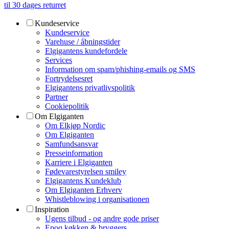
til 30 dages returret
Kundeservice
Kundeservice
Varehuse / åbningstider
Elgigantens kundefordele
Services
Information om spam/phishing-emails og SMS
Fortrydelsesret
Elgigantens privatlivspolitik
Partner
Cookiepolitik
Om Elgiganten
Om Elkjøp Nordic
Om Elgiganten
Samfundsansvar
Presseinformation
Karriere i Elgiganten
Fødevarestyrelsen smiley
Elgigantens Kundeklub
Om Elgiganten Erhverv
Whistleblowing i organisationen
Inspiration
Ugens tilbud - og andre gode priser
Epoq køkken & bryggers