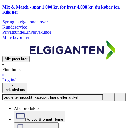
Mix & Match - spar 1.000 kr. for hver 4.000 kr. du køber for.
Klik
her
Spring navigationen over
Kundeservice
Privatkunde
Erhvervskunde
Mine favoritter
Alle produkter
Find butik
Log ind
Indkøbskurv
Alle produkter
TV, Lyd & Smart Home