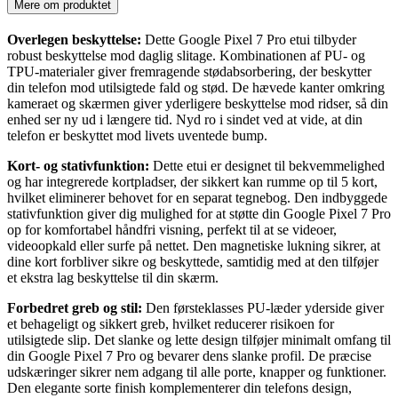
Mere om produktet
Overlegen beskyttelse:
Dette Google Pixel 7 Pro etui tilbyder
robust beskyttelse mod daglig slitage. Kombinationen af PU- og
TPU-materialer giver fremragende stødabsorbering, der beskytter
din telefon mod utilsigtede fald og stød. De hævede kanter omkring
kameraet og skærmen giver yderligere beskyttelse mod ridser, så din
enhed ser ny ud i længere tid. Nyd ro i sindet ved at vide, at din
telefon er beskyttet mod livets uventede bump.
Kort- og stativfunktion:
Dette etui er designet til bekvemmelighed
og har integrerede kortpladser, der sikkert kan rumme op til 5 kort,
hvilket eliminerer behovet for en separat tegnebog. Den indbyggede
stativfunktion giver dig mulighed for at støtte din Google Pixel 7 Pro
op for komfortabel håndfri visning, perfekt til at se videoer,
videoopkald eller surfe på nettet. Den magnetiske lukning sikrer, at
dine kort forbliver sikre og beskyttede, samtidig med at den tilføjer
et ekstra lag beskyttelse til din skærm.
Forbedret greb og stil:
Den førsteklasses PU-læder yderside giver
et behageligt og sikkert greb, hvilket reducerer risikoen for
utilsigtede slip. Det slanke og lette design tilføjer minimalt omfang til
din Google Pixel 7 Pro og bevarer dens slanke profil. De præcise
udskæringer sikrer nem adgang til alle porte, knapper og funktioner.
Den elegante sorte finish komplementerer din telefons design,