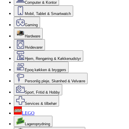
Computer & Kontor
Mobil, Tablet & Smartwatch
Gaming
Hardware
Hvidevarer
Hjem, Rengøring & Køkkenudstyr
Epoq køkken & bryggers
Personlig pleje, Skønhed & Velvære
Sport, Fritid & Hobby
Services & tilbehør
LEGO
Lageroprydning