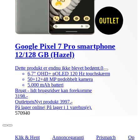
Google Pixel 7 Pro smartphone
12/128 GB (Hazel)
Dette produkt er endnu ikke blevet bedømt.
0
6,7" QHD+ pOLED 120 Hz touchskærm
50+12+48 MP tredobbelt kamera
5.000 mAh batteri
Brugt - lidt brugsridser kan forekomme
3198.-
Outletpris
Nyt produkt 3997.-
På lager online
| På lager i 1 varehus(e).
570940
Klik & Hent
Annoncegaranti
Prismatch
Op