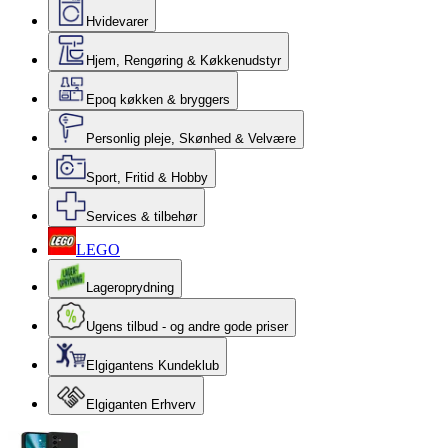
Hvidevarer
Hjem, Rengøring & Køkkenudstyr
Epoq køkken & bryggers
Personlig pleje, Skønhed & Velvære
Sport, Fritid & Hobby
Services & tilbehør
LEGO
Lageroprydning
Ugens tilbud - og andre gode priser
Elgigantens Kundeklub
Elgiganten Erhverv