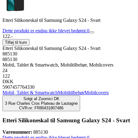
Etteri Silikoneskal til Samsung Galaxy S24 - Svart
Dette produkt er endnu ikke blevet bedømt.
0
122.-
Tilføj til kurv
Etteri Silikoneskal til Samsung Galaxy S24 - Svart
885130
885130
Mobil, Tablet & Smartwatch, Mobiltilbehør, Mobilcovers
24
122
DKK
5907457764330
Mobil, Tablet & Smartwatch
Mobiltilbehør
Mobilcovers
Solgt af
Zoomici DK
3 Rue Charles Cros Plateau de Lautagne
CVR-nr: FR80431807486
Etteri Silikoneskal til Samsung Galaxy S24 - Svart
Varenummer:
885130
Dette produkt er endnu ikke blevet bedømt.
0