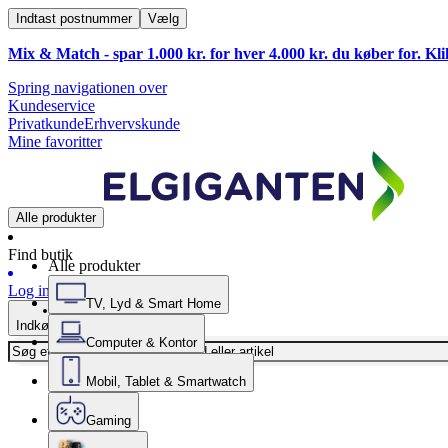
Indtast postnummer
Vælg
Mix & Match - spar 1.000 kr. for hver 4.000 kr. du køber for. Kl
Spring navigationen over
Kundeservice
Privatkunde
Erhvervskunde
Mine favoritter
Alle produkter
Find butik
Alle produkter
Log ind
TV, Lyd & Smart Home
Indkøbskurv
Computer & Kontor
Mobil, Tablet & Smartwatch
Gaming