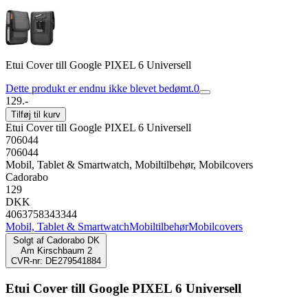
Etui Cover till Google PIXEL 6 Universell
Dette produkt er endnu ikke blevet bedømt.
0
129.-
Tilføj til kurv
Etui Cover till Google PIXEL 6 Universell
706044
706044
Mobil, Tablet & Smartwatch, Mobiltilbehør, Mobilcovers
Cadorabo
129
DKK
4063758343344
Mobil, Tablet & Smartwatch
Mobiltilbehør
Mobilcovers
Solgt af
Cadorabo DK
Am Kirschbaum 2
CVR-nr: DE279541884
Etui Cover till Google PIXEL 6 Universell