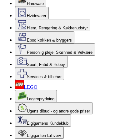
Hardware
Hvidevarer
Hjem, Rengøring & Køkkenudstyr
Epoq køkken & bryggers
Personlig pleje, Skønhed & Velvære
Sport, Fritid & Hobby
Services & tilbehør
LEGO
Lageroprydning
Ugens tilbud - og andre gode priser
Elgigantens Kundeklub
Elgiganten Erhverv