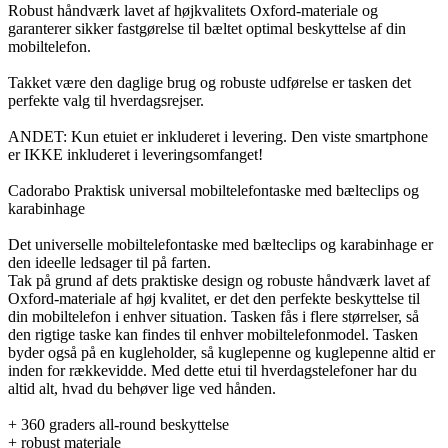
Robust håndværk lavet af højkvalitets Oxford-materiale og
garanterer sikker fastgørelse til bæltet optimal beskyttelse af din
mobiltelefon.
Takket være den daglige brug og robuste udførelse er tasken det
perfekte valg til hverdagsrejser.
ANDET: Kun etuiet er inkluderet i levering. Den viste smartphone
er IKKE inkluderet i leveringsomfanget!
Cadorabo Praktisk universal mobiltelefontaske med bælteclips og
karabinhage
Det universelle mobiltelefontaske med bælteclips og karabinhage er
den ideelle ledsager til på farten.
Tak på grund af dets praktiske design og robuste håndværk lavet af
Oxford-materiale af høj kvalitet, er det den perfekte beskyttelse til
din mobiltelefon i enhver situation. Tasken fås i flere størrelser, så
den rigtige taske kan findes til enhver mobiltelefonmodel. Tasken
byder også på en kugleholder, så kuglepenne og kuglepenne altid er
inden for rækkevidde. Med dette etui til hverdagstelefoner har du
altid alt, hvad du behøver lige ved hånden.
+ 360 graders all-round beskyttelse
+ robust materiale