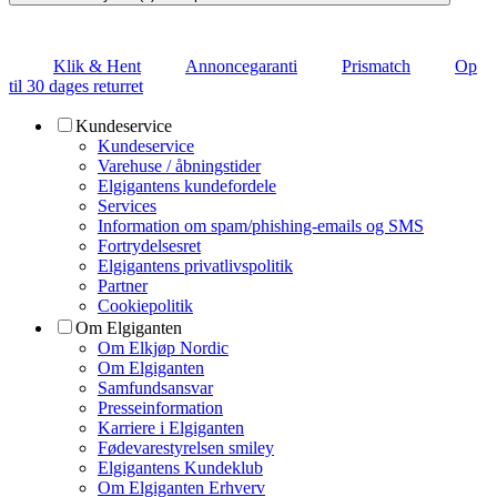
Klik & Hent
Annoncegaranti
Prismatch
Op
til 30 dages returret
Kundeservice
Kundeservice
Varehuse / åbningstider
Elgigantens kundefordele
Services
Information om spam/phishing-emails og SMS
Fortrydelsesret
Elgigantens privatlivspolitik
Partner
Cookiepolitik
Om Elgiganten
Om Elkjøp Nordic
Om Elgiganten
Samfundsansvar
Presseinformation
Karriere i Elgiganten
Fødevarestyrelsen smiley
Elgigantens Kundeklub
Om Elgiganten Erhverv