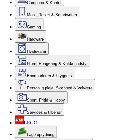
Computer & Kontor
Mobil, Tablet & Smartwatch
Gaming
Hardware
Hvidevarer
Hjem, Rengøring & Køkkenudstyr
Epoq køkken & bryggers
Personlig pleje, Skønhed & Velvære
Sport, Fritid & Hobby
Services & tilbehør
LEGO
Lageroprydning