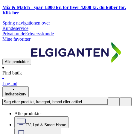
Mix & Match - spar 1.000 kr. for hver 4.000 kr. du køber for.
Klik
her
Spring navigationen over
Kundeservice
Privatkunde
Erhvervskunde
Mine favoritter
Alle produkter
Find butik
Log ind
Indkøbskurv
Alle produkter
TV, Lyd & Smart Home