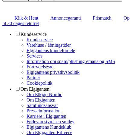
Klik & Hent
Annoncegaranti
Prismatch
Op
til 30 dages returret
Kundeservice
Kundeservice
Varehuse / åbningstider
Elgigantens kundefordele
Services
Information om spam/phishing-emails og SMS
Fortrydelsesret
Elgigantens privatlivspolitik
Partner
Cookiepolitik
Om Elgiganten
Om Elkjøp Nordic
Om Elgiganten
Samfundsansvar
Presseinformation
Karriere i Elgiganten
Fødevarestyrelsen smiley
Elgigantens Kundeklub
Om Elgiganten Erhverv