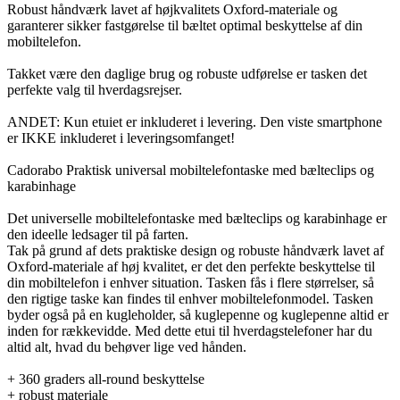
Robust håndværk lavet af højkvalitets Oxford-materiale og
garanterer sikker fastgørelse til bæltet optimal beskyttelse af din
mobiltelefon.
Takket være den daglige brug og robuste udførelse er tasken det
perfekte valg til hverdagsrejser.
ANDET: Kun etuiet er inkluderet i levering. Den viste smartphone
er IKKE inkluderet i leveringsomfanget!
Cadorabo Praktisk universal mobiltelefontaske med bælteclips og
karabinhage
Det universelle mobiltelefontaske med bælteclips og karabinhage er
den ideelle ledsager til på farten.
Tak på grund af dets praktiske design og robuste håndværk lavet af
Oxford-materiale af høj kvalitet, er det den perfekte beskyttelse til
din mobiltelefon i enhver situation. Tasken fås i flere størrelser, så
den rigtige taske kan findes til enhver mobiltelefonmodel. Tasken
byder også på en kugleholder, så kuglepenne og kuglepenne altid er
inden for rækkevidde. Med dette etui til hverdagstelefoner har du
altid alt, hvad du behøver lige ved hånden.
+ 360 graders all-round beskyttelse
+ robust materiale