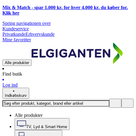
Mix & Match - spar 1.000 kr. for hver 4.000 kr. du køber for.
Klik
her
Spring navigationen over
Kundeservice
Privatkunde
Erhvervskunde
Mine favoritter
Alle produkter
Find butik
Log ind
Indkøbskurv
Alle produkter
TV, Lyd & Smart Home