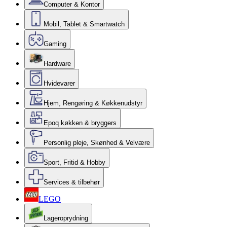
Computer & Kontor
Mobil, Tablet & Smartwatch
Gaming
Hardware
Hvidevarer
Hjem, Rengøring & Køkkenudstyr
Epoq køkken & bryggers
Personlig pleje, Skønhed & Velvære
Sport, Fritid & Hobby
Services & tilbehør
LEGO
Lageroprydning