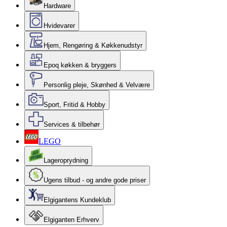
Hardware
Hvidevarer
Hjem, Rengøring & Køkkenudstyr
Epoq køkken & bryggers
Personlig pleje, Skønhed & Velvære
Sport, Fritid & Hobby
Services & tilbehør
LEGO
Lageroprydning
Ugens tilbud - og andre gode priser
Elgigantens Kundeklub
Elgiganten Erhverv