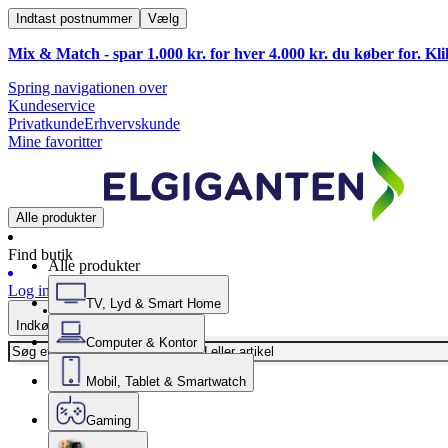
Indtast postnummer
Vælg
Mix & Match - spar 1.000 kr. for hver 4.000 kr. du køber for. Kl
Spring navigationen over
Kundeservice
Privatkunde
Erhvervskunde
Mine favoritter
Alle produkter
Find butik
Alle produkter
Log ind
TV, Lyd & Smart Home
Indkøbskurv
Computer & Kontor
Mobil, Tablet & Smartwatch
Gaming