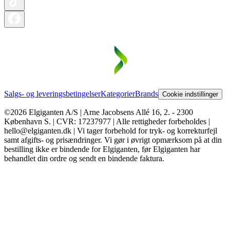
Salgs- og leveringsbetingelser
Kategorier
Brands
Cookie indstillinger
©2026 Elgiganten A/S | Arne Jacobsens Allé 16, 2. - 2300
København S. | CVR: 17237977 | Alle rettigheder forbeholdes |
hello@elgiganten.dk | Vi tager forbehold for tryk- og korrekturfejl
samt afgifts- og prisændringer. Vi gør i øvrigt opmærksom på at din
bestilling ikke er bindende for Elgiganten, før Elgiganten har
behandlet din ordre og sendt en bindende faktura.