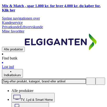
Mix & Match - spar 1.000 kr. for hver 4.000 kr. du køber for.
Klik
her
Spring navigationen over
Kundeservice
Privatkunde
Erhvervskunde
Mine favoritter
Alle produkter
Find butik
Log ind
Indkøbskurv
Alle produkter
TV, Lyd & Smart Home