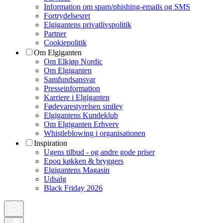
Information om spam/phishing-emails og SMS
Fortrydelsesret
Elgigantens privatlivspolitik
Partner
Cookiepolitik
Om Elgiganten
Om Elkjøp Nordic
Om Elgiganten
Samfundsansvar
Presseinformation
Karriere i Elgiganten
Fødevarestyrelsen smiley
Elgigantens Kundeklub
Om Elgiganten Erhverv
Whistleblowing i organisationen
Inspiration
Ugens tilbud - og andre gode priser
Epoq køkken & bryggers
Elgigantens Magasin
Udsalg
Black Friday 2026