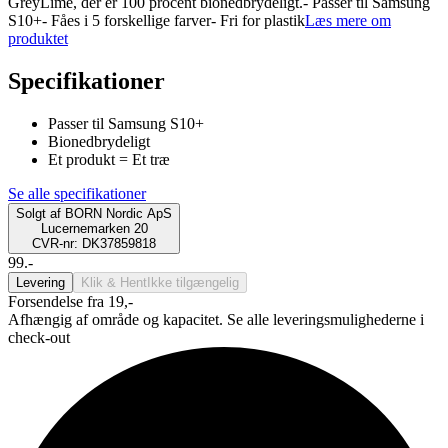
GreyLime, der er 100 procent bionedbrydeligt.- Passer til Samsung
S10+- Fåes i 5 forskellige farver- Fri for plastik
Læs mere om
produktet
Specifikationer
Passer til Samsung S10+
Bionedbrydeligt
Et produkt = Et træ
Se alle specifikationer
Solgt af
BORN Nordic ApS
Lucernemarken 20
CVR-nr: DK37859818
99.-
Levering
Klik & Hent
Ikke tilgængelig
Forsendelse fra 19,-
Afhængig af område og kapacitet. Se alle leveringsmulighederne i
check-out