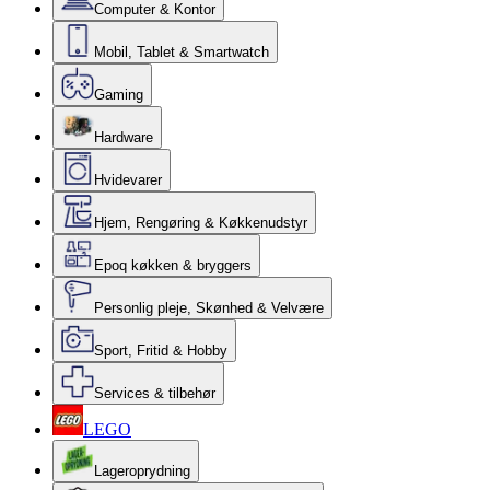
Computer & Kontor
Mobil, Tablet & Smartwatch
Gaming
Hardware
Hvidevarer
Hjem, Rengøring & Køkkenudstyr
Epoq køkken & bryggers
Personlig pleje, Skønhed & Velvære
Sport, Fritid & Hobby
Services & tilbehør
LEGO
Lageroprydning