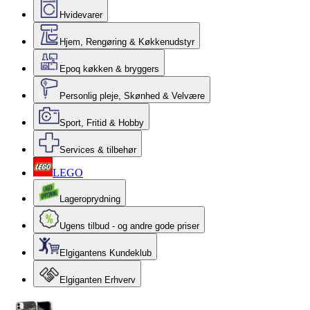
Hvidevarer
Hjem, Rengøring & Køkkenudstyr
Epoq køkken & bryggers
Personlig pleje, Skønhed & Velvære
Sport, Fritid & Hobby
Services & tilbehør
LEGO
Lageroprydning
Ugens tilbud - og andre gode priser
Elgigantens Kundeklub
Elgiganten Erhverv