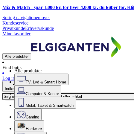
Mix & Match - spar 1.000 kr. for hver 4.000 kr. du køber for. Kl
Spring navigationen over
Kundeservice
Privatkunde
Erhvervskunde
Mine favoritter
Alle produkter
Find butik
Alle produkter
Log ind
TV, Lyd & Smart Home
Indkøbskurv
Computer & Kontor
Mobil, Tablet & Smartwatch
Gaming
Hardware