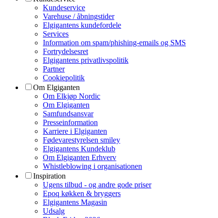
Kundeservice
Varehuse / åbningstider
Elgigantens kundefordele
Services
Information om spam/phishing-emails og SMS
Fortrydelsesret
Elgigantens privatlivspolitik
Partner
Cookiepolitik
Om Elgiganten
Om Elkjøp Nordic
Om Elgiganten
Samfundsansvar
Presseinformation
Karriere i Elgiganten
Fødevarestyrelsen smiley
Elgigantens Kundeklub
Om Elgiganten Erhverv
Whistleblowing i organisationen
Inspiration
Ugens tilbud - og andre gode priser
Epoq køkken & bryggers
Elgigantens Magasin
Udsalg