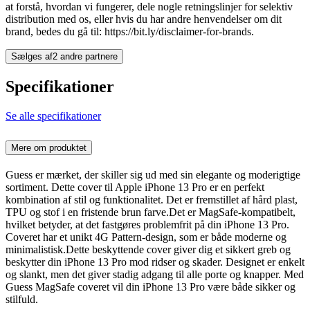
at forstå, hvordan vi fungerer, dele nogle retningslinjer for selektiv
distribution med os, eller hvis du har andre henvendelser om dit
brand, bedes du gå til: https://bit.ly/disclaimer-for-brands.
Sælges af
2 andre partnere
Specifikationer
Se alle specifikationer
Mere om produktet
Guess er mærket, der skiller sig ud med sin elegante og moderigtige
sortiment. Dette cover til Apple iPhone 13 Pro er en perfekt
kombination af stil og funktionalitet. Det er fremstillet af hård plast,
TPU og stof i en fristende brun farve.Det er MagSafe-kompatibelt,
hvilket betyder, at det fastgøres problemfrit på din iPhone 13 Pro.
Coveret har et unikt 4G Pattern-design, som er både moderne og
minimalistisk.Dette beskyttende cover giver dig et sikkert greb og
beskytter din iPhone 13 Pro mod ridser og skader. Designet er enkelt
og slankt, men det giver stadig adgang til alle porte og knapper. Med
Guess MagSafe coveret vil din iPhone 13 Pro være både sikker og
stilfuld.