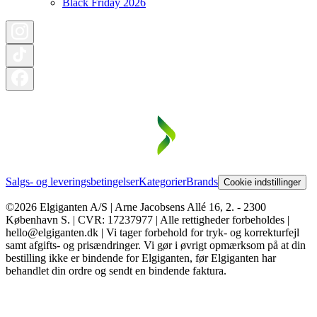
Black Friday 2026
Salgs- og leveringsbetingelser
Kategorier
Brands
Cookie indstillinger
©2026 Elgiganten A/S | Arne Jacobsens Allé 16, 2. - 2300
København S. | CVR: 17237977 | Alle rettigheder forbeholdes |
hello@elgiganten.dk | Vi tager forbehold for tryk- og korrekturfejl
samt afgifts- og prisændringer. Vi gør i øvrigt opmærksom på at din
bestilling ikke er bindende for Elgiganten, før Elgiganten har
behandlet din ordre og sendt en bindende faktura.