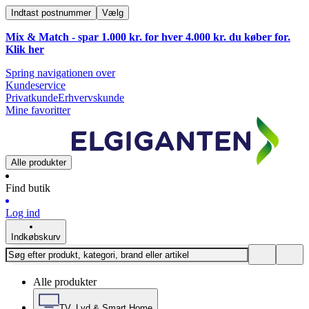
Indtast postnummer
Vælg
Mix & Match - spar 1.000 kr. for hver 4.000 kr. du køber for.
Klik
her
Spring navigationen over
Kundeservice
Privatkunde
Erhvervskunde
Mine favoritter
Alle produkter
Find butik
Log ind
Indkøbskurv
Alle produkter
TV, Lyd & Smart Home