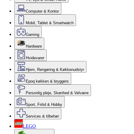
Computer & Kontor
Mobil, Tablet & Smartwatch
Gaming
Hardware
Hvidevarer
Hjem, Rengøring & Køkkenudstyr
Epoq køkken & bryggers
Personlig pleje, Skønhed & Velvære
Sport, Fritid & Hobby
Services & tilbehør
LEGO