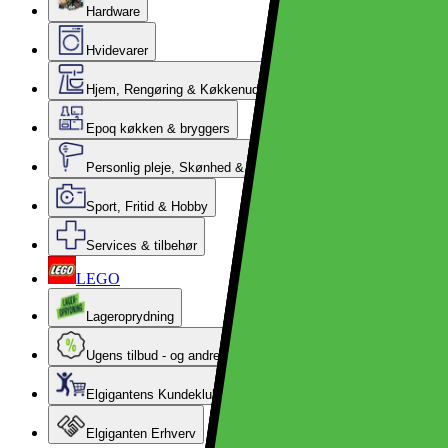
Hardware
Hvidevarer
Hjem, Rengøring & Køkkenudstyr
Epoq køkken & bryggers
Personlig pleje, Skønhed & Velvære
Sport, Fritid & Hobby
Services & tilbehør
LEGO
Lageroprydning
Ugens tilbud - og andre gode priser
Elgigantens Kundeklub
Elgiganten Erhverv