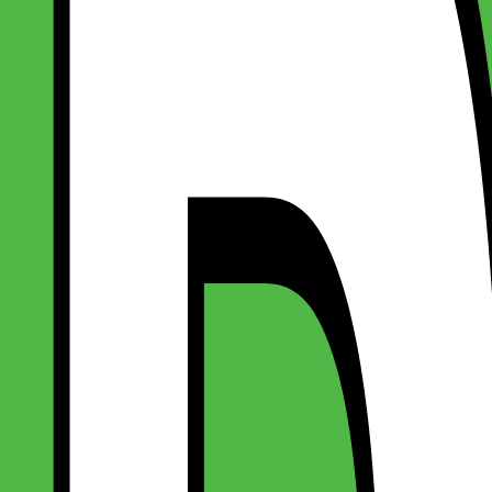
yserød