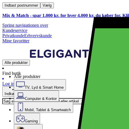
Indtast postnummer
Vælg
Mix & Match - spar 1.000 kr. for hver 4.000 kr. du køber for. Kl
Spring navigationen over
Kundeservice
Privatkunde
Erhvervskunde
Mine favoritter
Alle produkter
Find butik
Alle produkter
Log ind
TV, Lyd & Smart Home
Indkøbskurv
Computer & Kontor
Mobil, Tablet & Smartwatch
Gaming