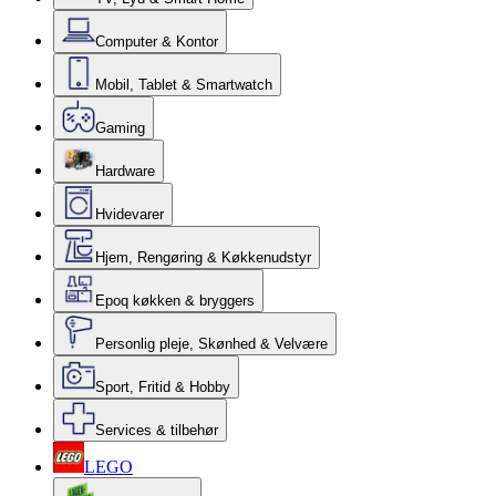
Computer & Kontor
Mobil, Tablet & Smartwatch
Gaming
Hardware
Hvidevarer
Hjem, Rengøring & Køkkenudstyr
Epoq køkken & bryggers
Personlig pleje, Skønhed & Velvære
Sport, Fritid & Hobby
Services & tilbehør
LEGO