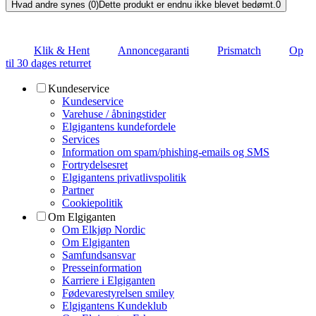
Hvad andre synes (0)
Dette produkt er endnu ikke blevet bedømt.
0
Klik & Hent
Annoncegaranti
Prismatch
Op
til 30 dages returret
Kundeservice
Kundeservice
Varehuse / åbningstider
Elgigantens kundefordele
Services
Information om spam/phishing-emails og SMS
Fortrydelsesret
Elgigantens privatlivspolitik
Partner
Cookiepolitik
Om Elgiganten
Om Elkjøp Nordic
Om Elgiganten
Samfundsansvar
Presseinformation
Karriere i Elgiganten
Fødevarestyrelsen smiley
Elgigantens Kundeklub