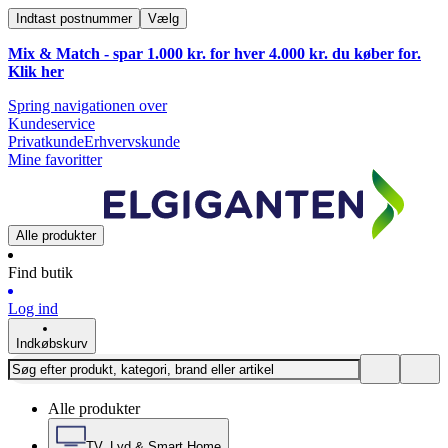
Indtast postnummer
Vælg
Mix & Match - spar 1.000 kr. for hver 4.000 kr. du køber for.
Klik
her
Spring navigationen over
Kundeservice
Privatkunde
Erhvervskunde
Mine favoritter
Alle produkter
Find butik
Log ind
Indkøbskurv
Alle produkter
TV, Lyd & Smart Home