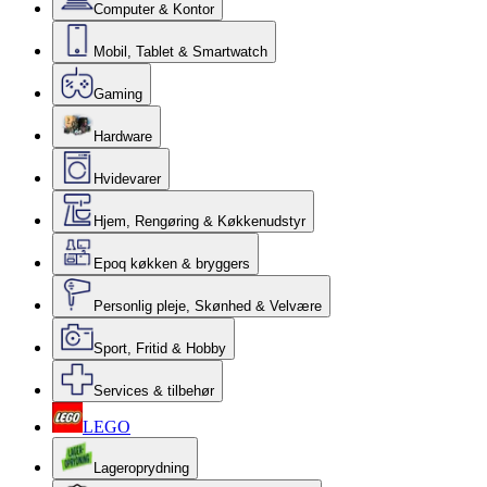
Computer & Kontor
Mobil, Tablet & Smartwatch
Gaming
Hardware
Hvidevarer
Hjem, Rengøring & Køkkenudstyr
Epoq køkken & bryggers
Personlig pleje, Skønhed & Velvære
Sport, Fritid & Hobby
Services & tilbehør
LEGO
Lageroprydning