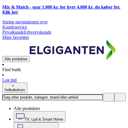
Mix & Match - spar 1.000 kr. for hver 4.000 kr. du køber for.
Klik
her
Spring navigationen over
Kundeservice
Privatkunde
Erhvervskunde
Mine favoritter
Alle produkter
Find butik
Log ind
Indkøbskurv
Alle produkter
TV, Lyd & Smart Home