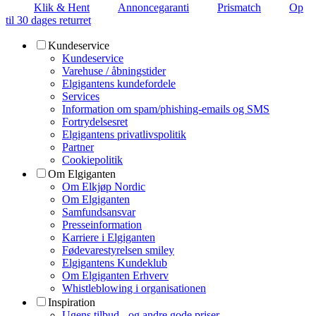
Klik & Hent
Annoncegaranti
Prismatch
Op
til 30 dages returret
Kundeservice
Kundeservice
Varehuse / åbningstider
Elgigantens kundefordele
Services
Information om spam/phishing-emails og SMS
Fortrydelsesret
Elgigantens privatlivspolitik
Partner
Cookiepolitik
Om Elgiganten
Om Elkjøp Nordic
Om Elgiganten
Samfundsansvar
Presseinformation
Karriere i Elgiganten
Fødevarestyrelsen smiley
Elgigantens Kundeklub
Om Elgiganten Erhverv
Whistleblowing i organisationen
Inspiration
Ugens tilbud - og andre gode priser