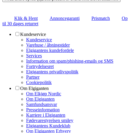
Klik & Hent
Annoncegaranti
Prismatch
Op
til 30 dages returret
Kundeservice
Kundeservice
Varehuse / åbningstider
Elgigantens kundefordele
Services
Information om spam/phishing-emails og SMS
Fortrydelsesret
Elgigantens privatlivspolitik
Partner
Cookiepolitik
Om Elgiganten
Om Elkjøp Nordic
Om Elgiganten
Samfundsansvar
Presseinformation
Karriere i Elgiganten
Fødevarestyrelsen smiley
Elgigantens Kundeklub
Om Elgiganten Erhverv