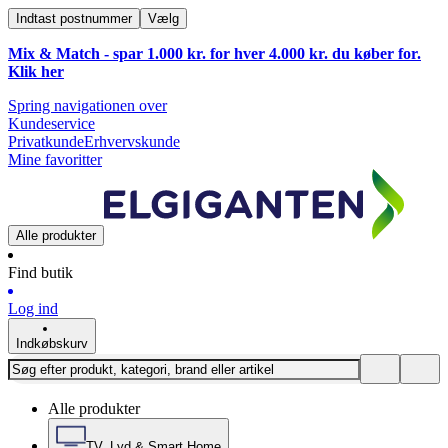
Indtast postnummer
Vælg
Mix & Match - spar 1.000 kr. for hver 4.000 kr. du køber for.
Klik
her
Spring navigationen over
Kundeservice
Privatkunde
Erhvervskunde
Mine favoritter
Alle produkter
Find butik
Log ind
Indkøbskurv
Alle produkter
TV, Lyd & Smart Home