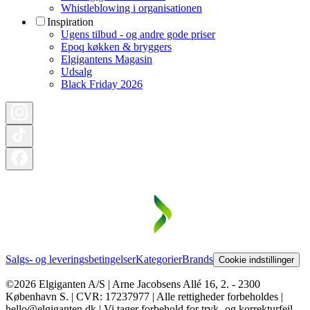
Whistleblowing i organisationen
Inspiration
Ugens tilbud - og andre gode priser
Epoq køkken & bryggers
Elgigantens Magasin
Udsalg
Black Friday 2026
Salgs- og leveringsbetingelser
Kategorier
Brands
Cookie indstillinger
©2026 Elgiganten A/S | Arne Jacobsens Allé 16, 2. - 2300
København S. | CVR: 17237977 | Alle rettigheder forbeholdes |
hello@elgiganten.dk | Vi tager forbehold for tryk- og korrekturfejl