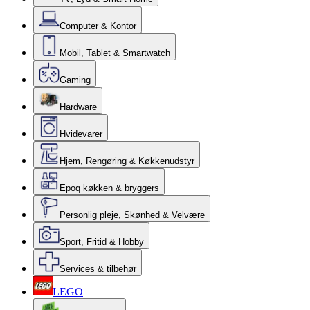
Computer & Kontor
Mobil, Tablet & Smartwatch
Gaming
Hardware
Hvidevarer
Hjem, Rengøring & Køkkenudstyr
Epoq køkken & bryggers
Personlig pleje, Skønhed & Velvære
Sport, Fritid & Hobby
Services & tilbehør
LEGO