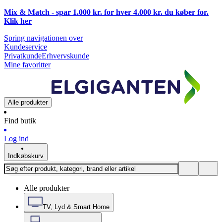
Mix & Match - spar 1.000 kr. for hver 4.000 kr. du køber for.
Klik
her
Spring navigationen over
Kundeservice
Privatkunde
Erhvervskunde
Mine favoritter
Alle produkter
Find butik
Log ind
Indkøbskurv
Alle produkter
TV, Lyd & Smart Home