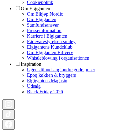
Cookiepolitik
Om Elgiganten
Om Elkjøp Nordic
Om Elgiganten
Samfundsansvar
Presseinformation
Karriere i Elgiganten
Fødevarestyrelsen smiley
Elgigantens Kundeklub
Om Elgiganten Erhverv
Whistleblowing i organisationen
Inspiration
Ugens tilbud - og andre gode priser
Epoq køkken & bryggers
Elgigantens Magasin
Udsalg
Black Friday 2026