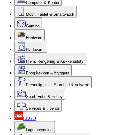
Computer & Kontor
Mobil, Tablet & Smartwatch
Gaming
Hardware
Hvidevarer
Hjem, Rengøring & Køkkenudstyr
Epoq køkken & bryggers
Personlig pleje, Skønhed & Velvære
Sport, Fritid & Hobby
Services & tilbehør
LEGO
Lageroprydning