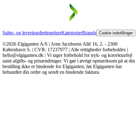
Salgs- og leveringsbetingelser
Kategorier
Brands
Cookie indstillinger
©2026 Elgiganten A/S | Arne Jacobsens Allé 16, 2. - 2300
København S. | CVR: 17237977 | Alle rettigheder forbeholdes |
hello@elgiganten.dk | Vi tager forbehold for tryk- og korrekturfejl
samt afgifts- og prisændringer. Vi gør i øvrigt opmærksom på at din
bestilling ikke er bindende for Elgiganten, før Elgiganten har
behandlet din ordre og sendt en bindende faktura.