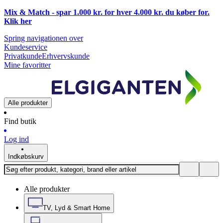
Mix & Match - spar 1.000 kr. for hver 4.000 kr. du køber for.
Klik
her
Spring navigationen over
Kundeservice
Privatkunde
Erhvervskunde
Mine favoritter
Alle produkter
Find butik
Log ind
Indkøbskurv
Alle produkter
TV, Lyd & Smart Home