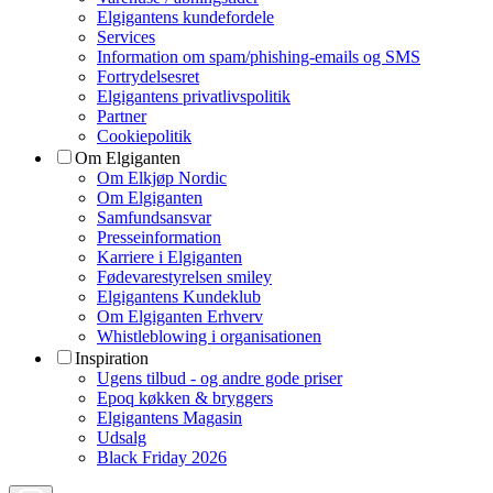
Elgigantens kundefordele
Services
Information om spam/phishing-emails og SMS
Fortrydelsesret
Elgigantens privatlivspolitik
Partner
Cookiepolitik
Om Elgiganten
Om Elkjøp Nordic
Om Elgiganten
Samfundsansvar
Presseinformation
Karriere i Elgiganten
Fødevarestyrelsen smiley
Elgigantens Kundeklub
Om Elgiganten Erhverv
Whistleblowing i organisationen
Inspiration
Ugens tilbud - og andre gode priser
Epoq køkken & bryggers
Elgigantens Magasin
Udsalg
Black Friday 2026