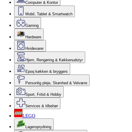
Computer & Kontor
Mobil, Tablet & Smartwatch
Gaming
Hardware
Hvidevarer
Hjem, Rengøring & Køkkenudstyr
Epoq køkken & bryggers
Personlig pleje, Skønhed & Velvære
Sport, Fritid & Hobby
Services & tilbehør
LEGO
Lageroprydning