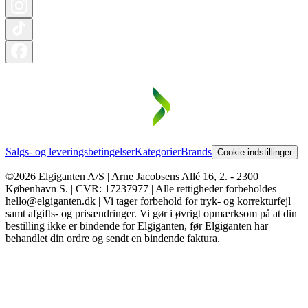
Salgs- og leveringsbetingelser
Kategorier
Brands
Cookie indstillinger
©2026 Elgiganten A/S | Arne Jacobsens Allé 16, 2. - 2300
København S. | CVR: 17237977 | Alle rettigheder forbeholdes |
hello@elgiganten.dk | Vi tager forbehold for tryk- og korrekturfejl
samt afgifts- og prisændringer. Vi gør i øvrigt opmærksom på at din
bestilling ikke er bindende for Elgiganten, før Elgiganten har
behandlet din ordre og sendt en bindende faktura.