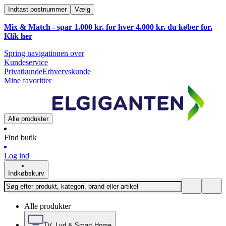
Indtast postnummer
Vælg
Mix & Match - spar 1.000 kr. for hver 4.000 kr. du køber for.
Klik
her
Spring navigationen over
Kundeservice
Privatkunde
Erhvervskunde
Mine favoritter
Alle produkter
Find butik
Log ind
Indkøbskurv
Alle produkter
TV, Lyd & Smart Home