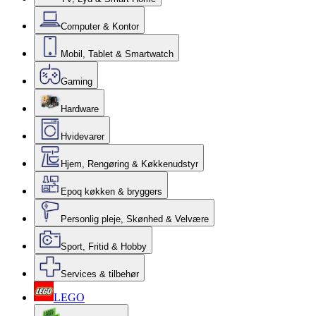
Computer & Kontor
Mobil, Tablet & Smartwatch
Gaming
Hardware
Hvidevarer
Hjem, Rengøring & Køkkenudstyr
Epoq køkken & bryggers
Personlig pleje, Skønhed & Velvære
Sport, Fritid & Hobby
Services & tilbehør
LEGO