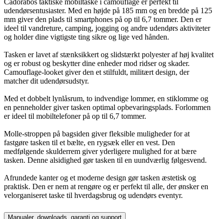
Cadorabos taktiske mobiltaske i camouflage er perfekt til
udendørsentusiaster. Med en højde på 185 mm og en bredde på 125
mm giver den plads til smartphones på op til 6,7 tommer. Den er
ideel til vandreture, camping, jogging og andre udendørs aktiviteter
og holder dine vigtigste ting sikre og lige ved hånden.
Tasken er lavet af stænksikkert og slidstærkt polyester af høj kvalitet
og er robust og beskytter dine enheder mod ridser og skader.
Camouflage-looket giver den et stilfuldt, militært design, der
matcher dit udendørsudstyr.
Med et dobbelt lynlåsrum, to indvendige lommer, en stiklomme og
en penneholder giver tasken optimal opbevaringsplads. Forlommen
er ideel til mobiltelefoner på op til 6,7 tommer.
Molle-stroppen på bagsiden giver fleksible muligheder for at
fastgøre tasken til et bælte, en rygsæk eller en vest. Den
medfølgende skulderrem giver yderligere mulighed for at bære
tasken. Denne alsidighed gør tasken til en uundværlig følgesvend.
Afrundede kanter og et moderne design gør tasken æstetisk og
praktisk. Den er nem at rengøre og er perfekt til alle, der ønsker en
velorganiseret taske til hverdagsbrug og udendørs eventyr.
Manualer, downloads, garanti og support