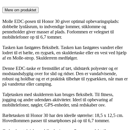
Mere om produktet
Molle EDC-posen til Honor 30 giver optimal opbevaringsplads:
dobbelte lynlåsrum, to indvendige lommer, stiklomme og
penneholder giver masser af plads. Forlommen er velegnet til
mobiltelefoner op til 6,7 tommer.
Tasken kan fastgøres fleksibelt. Tasken kan fastgøres vandret eller
lodret til et bælte, en rygsæk, en skuldertaske eller en vest ved hjælp
af en Molle-strop. Skulderrem medfølger.
Denne EDC-taske er fremstillet af tæt, slidstærk polyester og er
modstandsdygtig over for slid og ridser. Den er vandafvisende,
robust og holdbar og er et praktisk tilbehør til rygsækken, når man er
på vandretur eller camping.
Taljetasken med skulderrem kan bruges fleksibelt. Til fitness,
jogging og andre udendørs aktiviteter. Ideel til opbevaring af
mobiltelefoner, nøgler, GPS-enheder, små redskaber osv.
Bæltetasken til Honor 30 har den ideelle størrelse: 18,5 x 12,5 cm.
Hovedlommen passer til smartphones på op til 6,7 tommer.