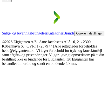
Salgs- og leveringsbetingelser
Kategorier
Brands
Cookie indstillinger
©2026 Elgiganten A/S | Arne Jacobsens Allé 16, 2. - 2300
København S. | CVR: 17237977 | Alle rettigheder forbeholdes |
hello@elgiganten.dk | Vi tager forbehold for tryk- og korrekturfejl
samt afgifts- og prisændringer. Vi gør i øvrigt opmærksom på at din
bestilling ikke er bindende for Elgiganten, før Elgiganten har
behandlet din ordre og sendt en bindende faktura.