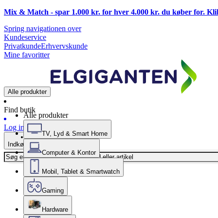
Mix & Match - spar 1.000 kr. for hver 4.000 kr. du køber for. Kl
Spring navigationen over
Kundeservice
Privatkunde
Erhvervskunde
Mine favoritter
Alle produkter
Find butik
Alle produkter
Log ind
TV, Lyd & Smart Home
Indkøbskurv
Computer & Kontor
Mobil, Tablet & Smartwatch
Gaming
Hardware