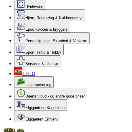
Hvidevarer
Hjem, Rengøring & Køkkenudstyr
Epoq køkken & bryggers
Personlig pleje, Skønhed & Velvære
Sport, Fritid & Hobby
Services & tilbehør
LEGO
Lageroprydning
Ugens tilbud - og andre gode priser
Elgigantens Kundeklub
Elgiganten Erhverv