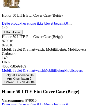
Honor 50 LITE Etui Cover Case (Beige)
Dette produkt er endnu ikke blevet bedømt.
0
149.-
Tilføj til kurv
Honor 50 LITE Etui Cover Case (Beige)
879016
879016
Mobil, Tablet & Smartwatch, Mobiltilbehør, Mobilcovers
Cadorabo
149
DKK
4063758599109
Mobil, Tablet & Smartwatch
Mobiltilbehør
Mobilcovers
Solgt af
Cadorabo DK
Am Kirschbaum 2
CVR-nr: DE279541884
Honor 50 LITE Etui Cover Case (Beige)
Varenummer:
879016
Dette produkt er endnu ikke blevet bedømt.
0