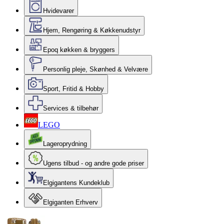
Hvidevarer
Hjem, Rengøring & Køkkenudstyr
Epoq køkken & bryggers
Personlig pleje, Skønhed & Velvære
Sport, Fritid & Hobby
Services & tilbehør
LEGO
Lageroprydning
Ugens tilbud - og andre gode priser
Elgigantens Kundeklub
Elgiganten Erhverv