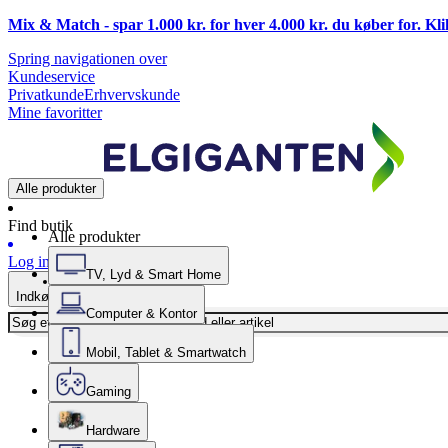
Mix & Match - spar 1.000 kr. for hver 4.000 kr. du køber for. Kl
Spring navigationen over
Kundeservice
Privatkunde
Erhvervskunde
Mine favoritter
Alle produkter
Find butik
Alle produkter
Log ind
TV, Lyd & Smart Home
Indkøbskurv
Computer & Kontor
Mobil, Tablet & Smartwatch
Gaming
Hardware