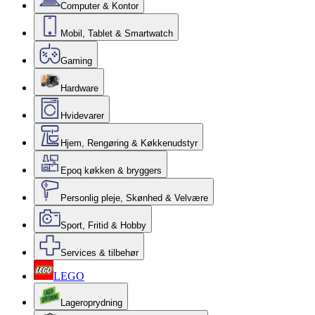
Computer & Kontor
Mobil, Tablet & Smartwatch
Gaming
Hardware
Hvidevarer
Hjem, Rengøring & Køkkenudstyr
Epoq køkken & bryggers
Personlig pleje, Skønhed & Velvære
Sport, Fritid & Hobby
Services & tilbehør
LEGO
Lageroprydning