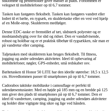
stiklomme og penneholder giver masser af plads. Forlommen er
velegnet til mobiltelefoner op til 6,7 tommer.
Tasken kan fastgøres fleksibelt. Tasken kan fastgøres vandret eller
lodret til et bælte, en rygsæk, en skuldertaske eller en vest ved hjælp
af en Molle-strop. Skulderrem medfølger.
Denne EDC-taske er fremstillet af tæt, slidstærk polyester og er
modstandsdygtig over for slid og ridser. Den er vandafvisende,
robust og holdbar og er et praktisk tilbehør til rygsækken, når man er
på vandretur eller camping.
Taljetasken med skulderrem kan bruges fleksibelt. Til fitness,
jogging og andre udendørs aktiviteter. Ideel til opbevaring af
mobiltelefoner, nøgler, GPS-enheder, små redskaber osv.
Bæltetasken til Honor 50 LITE har den ideelle størrelse: 18,5 x 12,5
cm. Hovedlommen passer til smartphones på op til 6,7 tommer.
Cadorabos taktiske mobiltaske i camouflage er perfekt til
udendørsentusiaster. Med en højde på 185 mm og en bredde på 125
mm giver den plads til smartphones på op til 6,7 tommer. Den er
ideel til vandreture, camping, jogging og andre udendørs aktiviteter
og holder dine vigtigste ting sikre og lige ved hånden.