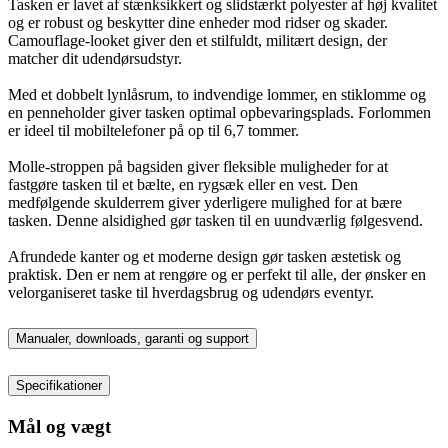
Tasken er lavet af stænksikkert og slidstærkt polyester af høj kvalitet
og er robust og beskytter dine enheder mod ridser og skader.
Camouflage-looket giver den et stilfuldt, militært design, der
matcher dit udendørsudstyr.
Med et dobbelt lynlåsrum, to indvendige lommer, en stiklomme og
en penneholder giver tasken optimal opbevaringsplads. Forlommen
er ideel til mobiltelefoner på op til 6,7 tommer.
Molle-stroppen på bagsiden giver fleksible muligheder for at
fastgøre tasken til et bælte, en rygsæk eller en vest. Den
medfølgende skulderrem giver yderligere mulighed for at bære
tasken. Denne alsidighed gør tasken til en uundværlig følgesvend.
Afrundede kanter og et moderne design gør tasken æstetisk og
praktisk. Den er nem at rengøre og er perfekt til alle, der ønsker en
velorganiseret taske til hverdagsbrug og udendørs eventyr.
Manualer, downloads, garanti og support
Specifikationer
Mål og vægt