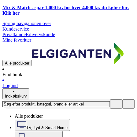
Mix & Match - spar 1.000 kr. for hver 4.000 kr. du køber for.
Klik
her
Spring navigationen over
Kundeservice
Privatkunde
Erhvervskunde
Mine favoritter
Alle produkter
Find butik
Log ind
Indkøbskurv
Alle produkter
TV, Lyd & Smart Home