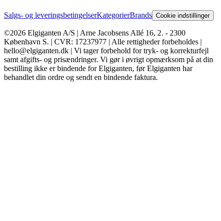
Salgs- og leveringsbetingelser
Kategorier
Brands
Cookie indstillinger
©2026 Elgiganten A/S | Arne Jacobsens Allé 16, 2. - 2300
København S. | CVR: 17237977 | Alle rettigheder forbeholdes |
hello@elgiganten.dk | Vi tager forbehold for tryk- og korrekturfejl
samt afgifts- og prisændringer. Vi gør i øvrigt opmærksom på at din
bestilling ikke er bindende for Elgiganten, før Elgiganten har
behandlet din ordre og sendt en bindende faktura.