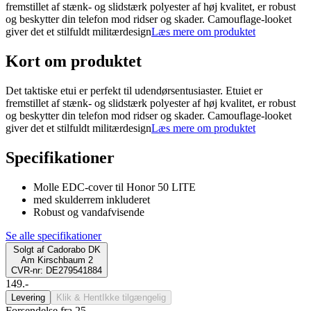
fremstillet af stænk- og slidstærk polyester af høj kvalitet, er robust
og beskytter din telefon mod ridser og skader. Camouflage-looket
giver det et stilfuldt militærdesign
Læs mere om produktet
Kort om produktet
Det taktiske etui er perfekt til udendørsentusiaster. Etuiet er
fremstillet af stænk- og slidstærk polyester af høj kvalitet, er robust
og beskytter din telefon mod ridser og skader. Camouflage-looket
giver det et stilfuldt militærdesign
Læs mere om produktet
Specifikationer
Molle EDC-cover til Honor 50 LITE
med skulderrem inkluderet
Robust og vandafvisende
Se alle specifikationer
Solgt af
Cadorabo DK
Am Kirschbaum 2
CVR-nr: DE279541884
149.-
Levering
Klik & Hent
Ikke tilgængelig
Forsendelse fra 25,-