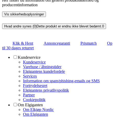
Her finder du information om generel produktsikkerhed og
producentinformation
Vis sikkerhedsoplysninger
Hvad andre synes (0)
Dette produkt er endnu ikke blevet bedømt.
0
Klik & Hent
Annoncegaranti
Prismatch
Op
til 30 dages returret
Kundeservice
Kundeservice
Varehuse / åbningstider
Elgigantens kundefordele
Services
Information om spam/phishing-emails og SMS
Fortrydelsesret
Elgigantens privatlivspolitik
Partner
Cookiepolitik
Om Elgiganten
Om Elkjøp Nordic
Om Elgiganten