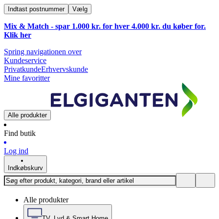
Indtast postnummer
Vælg
Mix & Match - spar 1.000 kr. for hver 4.000 kr. du køber for.
Klik
her
Spring navigationen over
Kundeservice
Privatkunde
Erhvervskunde
Mine favoritter
Alle produkter
Find butik
Log ind
Indkøbskurv
Alle produkter
TV, Lyd & Smart Home