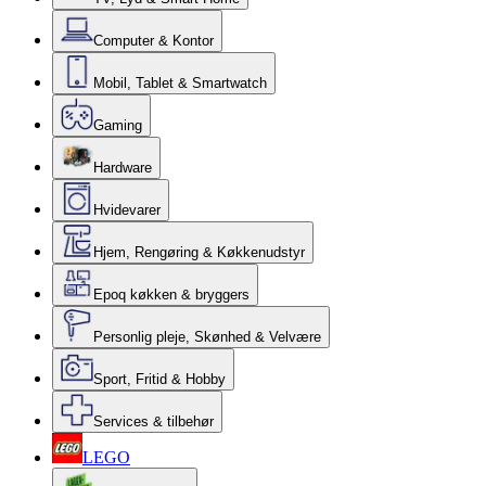
Computer & Kontor
Mobil, Tablet & Smartwatch
Gaming
Hardware
Hvidevarer
Hjem, Rengøring & Køkkenudstyr
Epoq køkken & bryggers
Personlig pleje, Skønhed & Velvære
Sport, Fritid & Hobby
Services & tilbehør
LEGO