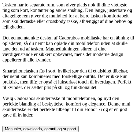
Tasken har to separate rum, som giver plads nok til dine vigtigste
ting som kort, kontanter og andre småting. Den lange, justerbare og
aftagelige rem giver dig mulighed for at bære tasken komfortabelt
som skuldertaske eller crossbody-taske, afhængigt af dine behov og
lejligheden.
Det gennemtænkte design af Cadorabos mobiltaske har en åbning til
opladeren, så du nemt kan oplade din mobiltelefon uden at skulle
tage den ud af tasken. Magnetlukningen sikrer, at dine
værdigenstande er sikkert opbevaret, mens det moderne design
appellerer til alle kvinder.
Smartphonetasken fås i sort, hvilket gør den til et alsidigt tilbehør,
der nemt kan kombineres med forskellige outfits. Det er ikke kun
praktisk, men tilføjer også et luksuriøst touch til hverdagen. Perfekt
til kvinder, der sætter pris på stil og funktionalitet.
Vælg Cadorabos skuldertaske til mobiltelefonen, og nyd den
perfekte blanding af beskyttelse, komfort og elegance. Denne mini
skuldertaske er det perfekte tilbehør til din Honor 7i og er en god
gave til kvinder.
Manualer, downloads, garanti og support