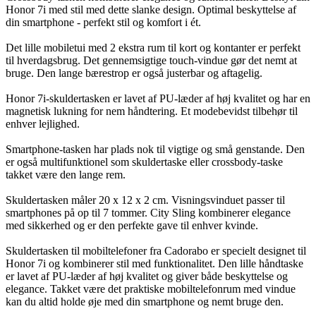
Honor 7i med stil med dette slanke design. Optimal beskyttelse af
din smartphone - perfekt stil og komfort i ét.
Det lille mobiletui med 2 ekstra rum til kort og kontanter er perfekt
til hverdagsbrug. Det gennemsigtige touch-vindue gør det nemt at
bruge. Den lange bærestrop er også justerbar og aftagelig.
Honor 7i-skuldertasken er lavet af PU-læder af høj kvalitet og har en
magnetisk lukning for nem håndtering. Et modebevidst tilbehør til
enhver lejlighed.
Smartphone-tasken har plads nok til vigtige og små genstande. Den
er også multifunktionel som skuldertaske eller crossbody-taske
takket være den lange rem.
Skuldertasken måler 20 x 12 x 2 cm. Visningsvinduet passer til
smartphones på op til 7 tommer. City Sling kombinerer elegance
med sikkerhed og er den perfekte gave til enhver kvinde.
Skuldertasken til mobiltelefoner fra Cadorabo er specielt designet til
Honor 7i og kombinerer stil med funktionalitet. Den lille håndtaske
er lavet af PU-læder af høj kvalitet og giver både beskyttelse og
elegance. Takket være det praktiske mobiltelefonrum med vindue
kan du altid holde øje med din smartphone og nemt bruge den.