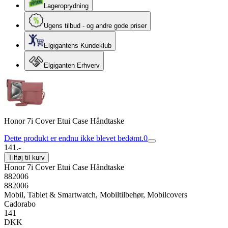
Lageroprydning
Ugens tilbud - og andre gode priser
Elgigantens Kundeklub
Elgiganten Erhverv
Honor 7i Cover Etui Case Håndtaske
Dette produkt er endnu ikke blevet bedømt.
0
141.-
Tilføj til kurv
Honor 7i Cover Etui Case Håndtaske
882006
882006
Mobil, Tablet & Smartwatch, Mobiltilbehør, Mobilcovers
Cadorabo
141
DKK