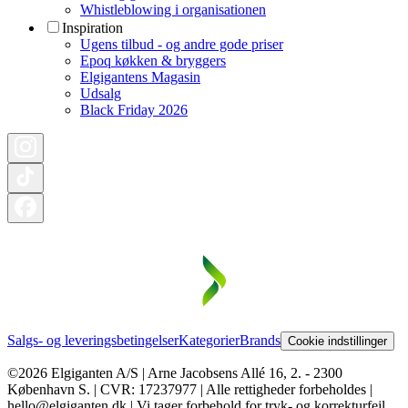
Whistleblowing i organisationen
Inspiration
Ugens tilbud - og andre gode priser
Epoq køkken & bryggers
Elgigantens Magasin
Udsalg
Black Friday 2026
Salgs- og leveringsbetingelser
Kategorier
Brands
Cookie indstillinger
©2026 Elgiganten A/S | Arne Jacobsens Allé 16, 2. - 2300
København S. | CVR: 17237977 | Alle rettigheder forbeholdes |
hello@elgiganten.dk | Vi tager forbehold for tryk- og korrekturfejl