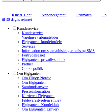
Klik & Hent
Annoncegaranti
Prismatch
Op
til 30 dages returret
Kundeservice
Kundeservice
Varehuse / åbningstider
Elgigantens kundefordele
Services
Information om spam/phishing-emails og SMS
Fortrydelsesret
Elgigantens privatlivspolitik
Partner
Cookiepolitik
Om Elgiganten
Om Elkjøp Nordic
Om Elgiganten
Samfundsansvar
Presseinformation
Karriere i Elgiganten
Fødevarestyrelsen smiley
Elgigantens Kundeklub
Om Elgiganten Erhverv