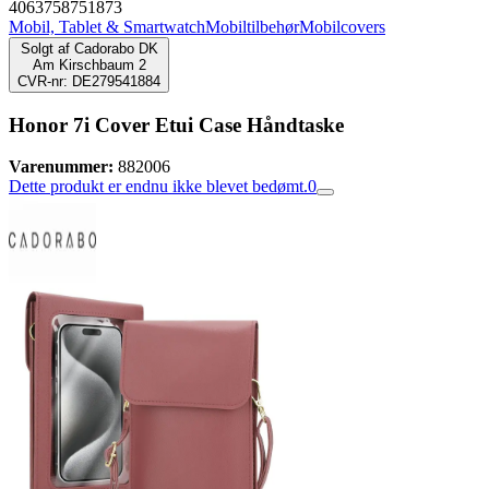
4063758751873
Mobil, Tablet & Smartwatch
Mobiltilbehør
Mobilcovers
Solgt af
Cadorabo DK
Am Kirschbaum 2
CVR-nr: DE279541884
Honor 7i Cover Etui Case Håndtaske
Varenummer:
882006
Dette produkt er endnu ikke blevet bedømt.
0