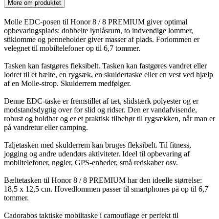
Mere om produktet
Molle EDC-posen til Honor 8 / 8 PREMIUM giver optimal
opbevaringsplads: dobbelte lynlåsrum, to indvendige lommer,
stiklomme og penneholder giver masser af plads. Forlommen er
velegnet til mobiltelefoner op til 6,7 tommer.
Tasken kan fastgøres fleksibelt. Tasken kan fastgøres vandret eller
lodret til et bælte, en rygsæk, en skuldertaske eller en vest ved hjælp
af en Molle-strop. Skulderrem medfølger.
Denne EDC-taske er fremstillet af tæt, slidstærk polyester og er
modstandsdygtig over for slid og ridser. Den er vandafvisende,
robust og holdbar og er et praktisk tilbehør til rygsækken, når man er
på vandretur eller camping.
Taljetasken med skulderrem kan bruges fleksibelt. Til fitness,
jogging og andre udendørs aktiviteter. Ideel til opbevaring af
mobiltelefoner, nøgler, GPS-enheder, små redskaber osv.
Bæltetasken til Honor 8 / 8 PREMIUM har den ideelle størrelse:
18,5 x 12,5 cm. Hovedlommen passer til smartphones på op til 6,7
tommer.
Cadorabos taktiske mobiltaske i camouflage er perfekt til