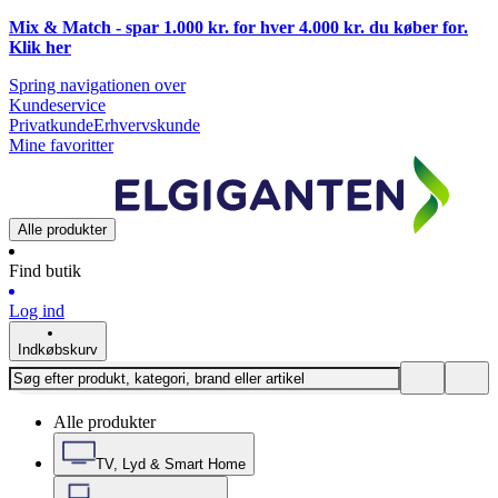
Mix & Match - spar 1.000 kr. for hver 4.000 kr. du køber for.
Klik
her
Spring navigationen over
Kundeservice
Privatkunde
Erhvervskunde
Mine favoritter
Alle produkter
Find butik
Log ind
Indkøbskurv
Alle produkter
TV, Lyd & Smart Home