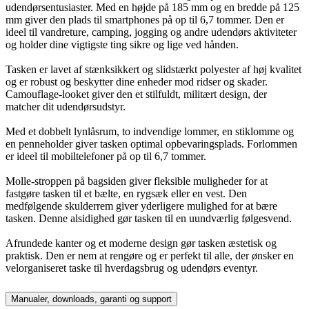
udendørsentusiaster. Med en højde på 185 mm og en bredde på 125
mm giver den plads til smartphones på op til 6,7 tommer. Den er
ideel til vandreture, camping, jogging og andre udendørs aktiviteter
og holder dine vigtigste ting sikre og lige ved hånden.
Tasken er lavet af stænksikkert og slidstærkt polyester af høj kvalitet
og er robust og beskytter dine enheder mod ridser og skader.
Camouflage-looket giver den et stilfuldt, militært design, der
matcher dit udendørsudstyr.
Med et dobbelt lynlåsrum, to indvendige lommer, en stiklomme og
en penneholder giver tasken optimal opbevaringsplads. Forlommen
er ideel til mobiltelefoner på op til 6,7 tommer.
Molle-stroppen på bagsiden giver fleksible muligheder for at
fastgøre tasken til et bælte, en rygsæk eller en vest. Den
medfølgende skulderrem giver yderligere mulighed for at bære
tasken. Denne alsidighed gør tasken til en uundværlig følgesvend.
Afrundede kanter og et moderne design gør tasken æstetisk og
praktisk. Den er nem at rengøre og er perfekt til alle, der ønsker en
velorganiseret taske til hverdagsbrug og udendørs eventyr.
Manualer, downloads, garanti og support