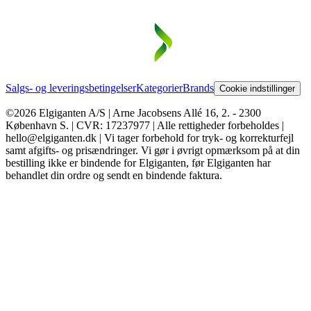
Salgs- og leveringsbetingelser
Kategorier
Brands
Cookie indstillinger
©2026 Elgiganten A/S | Arne Jacobsens Allé 16, 2. - 2300
København S. | CVR: 17237977 | Alle rettigheder forbeholdes |
hello@elgiganten.dk | Vi tager forbehold for tryk- og korrekturfejl
samt afgifts- og prisændringer. Vi gør i øvrigt opmærksom på at din
bestilling ikke er bindende for Elgiganten, før Elgiganten har
behandlet din ordre og sendt en bindende faktura.