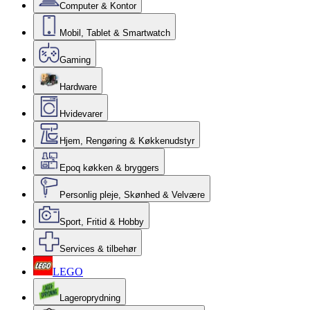
Computer & Kontor
Mobil, Tablet & Smartwatch
Gaming
Hardware
Hvidevarer
Hjem, Rengøring & Køkkenudstyr
Epoq køkken & bryggers
Personlig pleje, Skønhed & Velvære
Sport, Fritid & Hobby
Services & tilbehør
LEGO
Lageroprydning