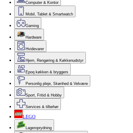
Computer & Kontor
Mobil, Tablet & Smartwatch
Gaming
Hardware
Hvidevarer
Hjem, Rengøring & Køkkenudstyr
Epoq køkken & bryggers
Personlig pleje, Skønhed & Velvære
Sport, Fritid & Hobby
Services & tilbehør
LEGO
Lageroprydning