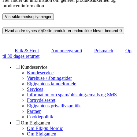
Her finder du information om generel produktsikkerhed og
producentinformation
Vis sikkerhedsoplysninger
Hvad andre synes (0)
Dette produkt er endnu ikke blevet bedømt.
0
Klik & Hent
Annoncegaranti
Prismatch
Op
til 30 dages returret
Kundeservice
Kundeservice
Varehuse / åbningstider
Elgigantens kundefordele
Services
Information om spam/phishing-emails og SMS
Fortrydelsesret
Elgigantens privatlivspolitik
Partner
Cookiepolitik
Om Elgiganten
Om Elkjøp Nordic
Om Elgiganten