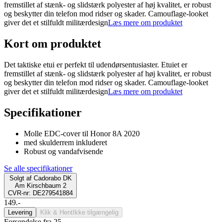
fremstillet af stænk- og slidstærk polyester af høj kvalitet, er robust
og beskytter din telefon mod ridser og skader. Camouflage-looket
giver det et stilfuldt militærdesign
Læs mere om produktet
Kort om produktet
Det taktiske etui er perfekt til udendørsentusiaster. Etuiet er
fremstillet af stænk- og slidstærk polyester af høj kvalitet, er robust
og beskytter din telefon mod ridser og skader. Camouflage-looket
giver det et stilfuldt militærdesign
Læs mere om produktet
Specifikationer
Molle EDC-cover til Honor 8A 2020
med skulderrem inkluderet
Robust og vandafvisende
Se alle specifikationer
Solgt af
Cadorabo DK
Am Kirschbaum 2
CVR-nr: DE279541884
149.-
Levering
Klik & Hent
Ikke tilgængelig
Forsendelse fra 25,-