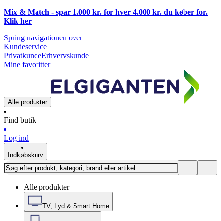
Mix & Match - spar 1.000 kr. for hver 4.000 kr. du køber for.
Klik
her
Spring navigationen over
Kundeservice
Privatkunde
Erhvervskunde
Mine favoritter
Alle produkter
Find butik
Log ind
Indkøbskurv
Alle produkter
TV, Lyd & Smart Home