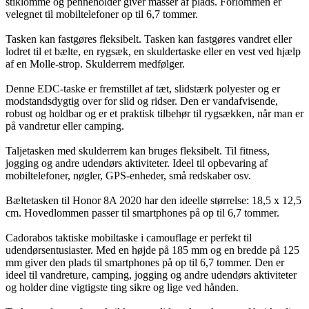
stiklomme og penneholder giver masser af plads. Forlommen er
velegnet til mobiltelefoner op til 6,7 tommer.
Tasken kan fastgøres fleksibelt. Tasken kan fastgøres vandret eller
lodret til et bælte, en rygsæk, en skuldertaske eller en vest ved hjælp
af en Molle-strop. Skulderrem medfølger.
Denne EDC-taske er fremstillet af tæt, slidstærk polyester og er
modstandsdygtig over for slid og ridser. Den er vandafvisende,
robust og holdbar og er et praktisk tilbehør til rygsækken, når man er
på vandretur eller camping.
Taljetasken med skulderrem kan bruges fleksibelt. Til fitness,
jogging og andre udendørs aktiviteter. Ideel til opbevaring af
mobiltelefoner, nøgler, GPS-enheder, små redskaber osv.
Bæltetasken til Honor 8A 2020 har den ideelle størrelse: 18,5 x 12,5
cm. Hovedlommen passer til smartphones på op til 6,7 tommer.
Cadorabos taktiske mobiltaske i camouflage er perfekt til
udendørsentusiaster. Med en højde på 185 mm og en bredde på 125
mm giver den plads til smartphones på op til 6,7 tommer. Den er
ideel til vandreture, camping, jogging og andre udendørs aktiviteter
og holder dine vigtigste ting sikre og lige ved hånden.