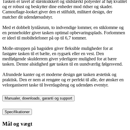
Tasken er lavet af stænksikkert og slidstærkt polyester af høj kvalitet
og er robust og beskytter dine enheder mod ridser og skader.
Camouflage-looket giver den et stilfuldt, militært design, der
matcher dit udendørsudstyr.
Med et dobbelt lynlåsrum, to indvendige lommer, en stiklomme og
en penneholder giver tasken optimal opbevaringsplads. Forlommen
er ideel til mobiltelefoner på op til 6,7 tommer.
Molle-stroppen på bagsiden giver fleksible muligheder for at
fastgøre tasken til et bælte, en rygsæk eller en vest. Den
medfølgende skulderrem giver yderligere mulighed for at bære
tasken. Denne alsidighed gør tasken til en uundværlig følgesvend.
Afrundede kanter og et moderne design gør tasken æstetisk og
praktisk. Den er nem at rengøre og er perfekt til alle, der ønsker en
velorganiseret taske til hverdagsbrug og udendørs eventyr.
Manualer, downloads, garanti og support
Specifikationer
Mål og vægt