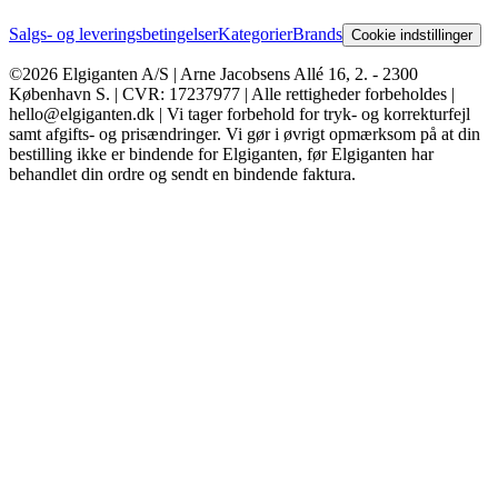
Salgs- og leveringsbetingelser
Kategorier
Brands
Cookie indstillinger
©2026 Elgiganten A/S | Arne Jacobsens Allé 16, 2. - 2300
København S. | CVR: 17237977 | Alle rettigheder forbeholdes |
hello@elgiganten.dk | Vi tager forbehold for tryk- og korrekturfejl
samt afgifts- og prisændringer. Vi gør i øvrigt opmærksom på at din
bestilling ikke er bindende for Elgiganten, før Elgiganten har
behandlet din ordre og sendt en bindende faktura.