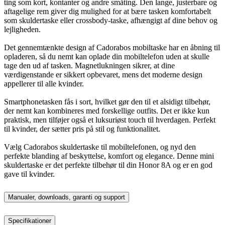
ting som kort, kontanter og andre småting. Den lange, justerbare og
aftagelige rem giver dig mulighed for at bære tasken komfortabelt
som skuldertaske eller crossbody-taske, afhængigt af dine behov og
lejligheden.
Det gennemtænkte design af Cadorabos mobiltaske har en åbning til
opladeren, så du nemt kan oplade din mobiltelefon uden at skulle
tage den ud af tasken. Magnetlukningen sikrer, at dine
værdigenstande er sikkert opbevaret, mens det moderne design
appellerer til alle kvinder.
Smartphonetasken fås i sort, hvilket gør den til et alsidigt tilbehør,
der nemt kan kombineres med forskellige outfits. Det er ikke kun
praktisk, men tilføjer også et luksuriøst touch til hverdagen. Perfekt
til kvinder, der sætter pris på stil og funktionalitet.
Vælg Cadorabos skuldertaske til mobiltelefonen, og nyd den
perfekte blanding af beskyttelse, komfort og elegance. Denne mini
skuldertaske er det perfekte tilbehør til din Honor 8A og er en god
gave til kvinder.
Manualer, downloads, garanti og support
Specifikationer