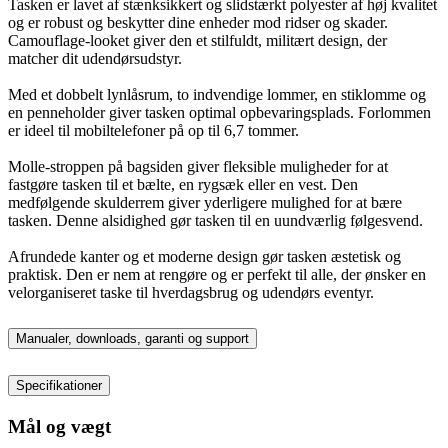
Tasken er lavet af stænksikkert og slidstærkt polyester af høj kvalitet
og er robust og beskytter dine enheder mod ridser og skader.
Camouflage-looket giver den et stilfuldt, militært design, der
matcher dit udendørsudstyr.
Med et dobbelt lynlåsrum, to indvendige lommer, en stiklomme og
en penneholder giver tasken optimal opbevaringsplads. Forlommen
er ideel til mobiltelefoner på op til 6,7 tommer.
Molle-stroppen på bagsiden giver fleksible muligheder for at
fastgøre tasken til et bælte, en rygsæk eller en vest. Den
medfølgende skulderrem giver yderligere mulighed for at bære
tasken. Denne alsidighed gør tasken til en uundværlig følgesvend.
Afrundede kanter og et moderne design gør tasken æstetisk og
praktisk. Den er nem at rengøre og er perfekt til alle, der ønsker en
velorganiseret taske til hverdagsbrug og udendørs eventyr.
Manualer, downloads, garanti og support
Specifikationer
Mål og vægt