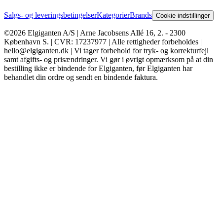
Salgs- og leveringsbetingelser
Kategorier
Brands
Cookie indstillinger
©2026 Elgiganten A/S | Arne Jacobsens Allé 16, 2. - 2300
København S. | CVR: 17237977 | Alle rettigheder forbeholdes |
hello@elgiganten.dk | Vi tager forbehold for tryk- og korrekturfejl
samt afgifts- og prisændringer. Vi gør i øvrigt opmærksom på at din
bestilling ikke er bindende for Elgiganten, før Elgiganten har
behandlet din ordre og sendt en bindende faktura.