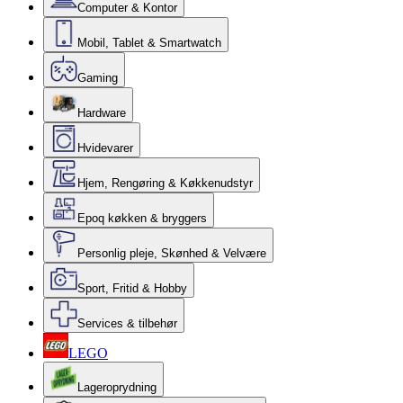
Computer & Kontor
Mobil, Tablet & Smartwatch
Gaming
Hardware
Hvidevarer
Hjem, Rengøring & Køkkenudstyr
Epoq køkken & bryggers
Personlig pleje, Skønhed & Velvære
Sport, Fritid & Hobby
Services & tilbehør
LEGO
Lageroprydning