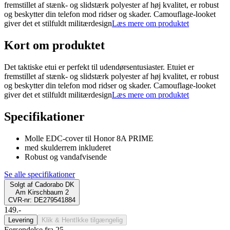
fremstillet af stænk- og slidstærk polyester af høj kvalitet, er robust
og beskytter din telefon mod ridser og skader. Camouflage-looket
giver det et stilfuldt militærdesign
Læs mere om produktet
Kort om produktet
Det taktiske etui er perfekt til udendørsentusiaster. Etuiet er
fremstillet af stænk- og slidstærk polyester af høj kvalitet, er robust
og beskytter din telefon mod ridser og skader. Camouflage-looket
giver det et stilfuldt militærdesign
Læs mere om produktet
Specifikationer
Molle EDC-cover til Honor 8A PRIME
med skulderrem inkluderet
Robust og vandafvisende
Se alle specifikationer
Solgt af
Cadorabo DK
Am Kirschbaum 2
CVR-nr: DE279541884
149.-
Levering
Klik & Hent
Ikke tilgængelig
Forsendelse fra 25,-