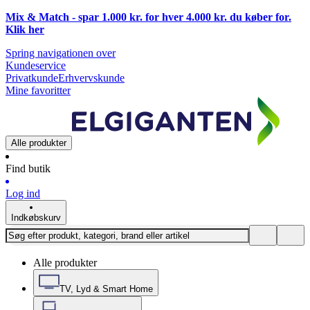
Mix & Match - spar 1.000 kr. for hver 4.000 kr. du køber for.
Klik
her
Spring navigationen over
Kundeservice
Privatkunde
Erhvervskunde
Mine favoritter
Alle produkter
Find butik
Log ind
Indkøbskurv
Alle produkter
TV, Lyd & Smart Home