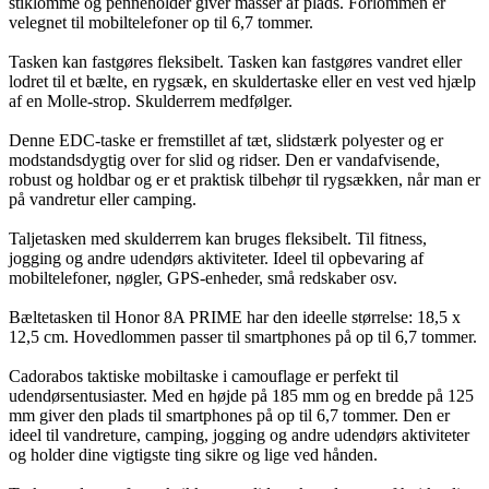
stiklomme og penneholder giver masser af plads. Forlommen er
velegnet til mobiltelefoner op til 6,7 tommer.
Tasken kan fastgøres fleksibelt. Tasken kan fastgøres vandret eller
lodret til et bælte, en rygsæk, en skuldertaske eller en vest ved hjælp
af en Molle-strop. Skulderrem medfølger.
Denne EDC-taske er fremstillet af tæt, slidstærk polyester og er
modstandsdygtig over for slid og ridser. Den er vandafvisende,
robust og holdbar og er et praktisk tilbehør til rygsækken, når man er
på vandretur eller camping.
Taljetasken med skulderrem kan bruges fleksibelt. Til fitness,
jogging og andre udendørs aktiviteter. Ideel til opbevaring af
mobiltelefoner, nøgler, GPS-enheder, små redskaber osv.
Bæltetasken til Honor 8A PRIME har den ideelle størrelse: 18,5 x
12,5 cm. Hovedlommen passer til smartphones på op til 6,7 tommer.
Cadorabos taktiske mobiltaske i camouflage er perfekt til
udendørsentusiaster. Med en højde på 185 mm og en bredde på 125
mm giver den plads til smartphones på op til 6,7 tommer. Den er
ideel til vandreture, camping, jogging og andre udendørs aktiviteter
og holder dine vigtigste ting sikre og lige ved hånden.