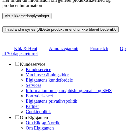
Her finder du information om generel produktsikkerhed og
producentinformation
Vis sikkerhedsoplysninger
Hvad andre synes (0)
Dette produkt er endnu ikke blevet bedømt.
0
Klik & Hent
Annoncegaranti
Prismatch
Op
til 30 dages returret
Kundeservice
Kundeservice
Varehuse / åbningstider
Elgigantens kundefordele
Services
Information om spam/phishing-emails og SMS
Fortrydelsesret
Elgigantens privatlivspolitik
Partner
Cookiepolitik
Om Elgiganten
Om Elkjøp Nordic
Om Elgiganten