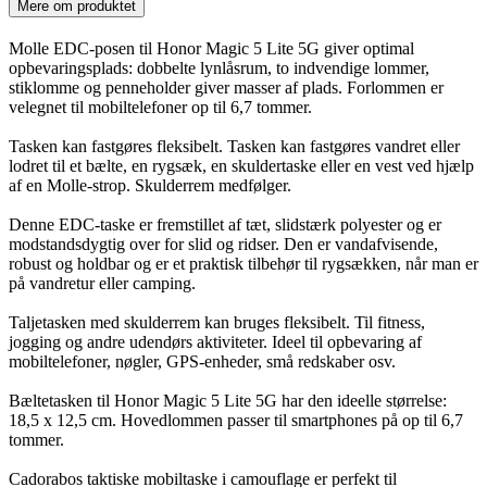
Mere om produktet
Molle EDC-posen til Honor Magic 5 Lite 5G giver optimal
opbevaringsplads: dobbelte lynlåsrum, to indvendige lommer,
stiklomme og penneholder giver masser af plads. Forlommen er
velegnet til mobiltelefoner op til 6,7 tommer.
Tasken kan fastgøres fleksibelt. Tasken kan fastgøres vandret eller
lodret til et bælte, en rygsæk, en skuldertaske eller en vest ved hjælp
af en Molle-strop. Skulderrem medfølger.
Denne EDC-taske er fremstillet af tæt, slidstærk polyester og er
modstandsdygtig over for slid og ridser. Den er vandafvisende,
robust og holdbar og er et praktisk tilbehør til rygsækken, når man er
på vandretur eller camping.
Taljetasken med skulderrem kan bruges fleksibelt. Til fitness,
jogging og andre udendørs aktiviteter. Ideel til opbevaring af
mobiltelefoner, nøgler, GPS-enheder, små redskaber osv.
Bæltetasken til Honor Magic 5 Lite 5G har den ideelle størrelse:
18,5 x 12,5 cm. Hovedlommen passer til smartphones på op til 6,7
tommer.
Cadorabos taktiske mobiltaske i camouflage er perfekt til