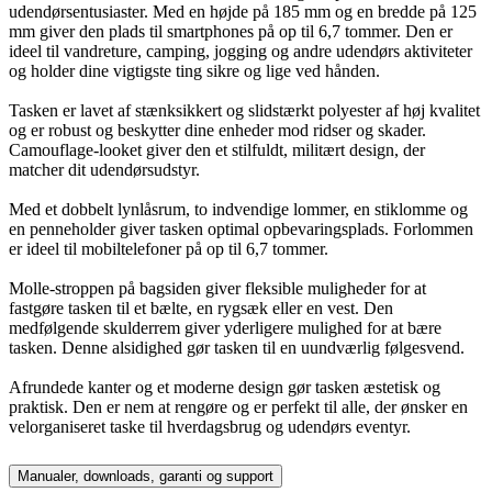
udendørsentusiaster. Med en højde på 185 mm og en bredde på 125
mm giver den plads til smartphones på op til 6,7 tommer. Den er
ideel til vandreture, camping, jogging og andre udendørs aktiviteter
og holder dine vigtigste ting sikre og lige ved hånden.
Tasken er lavet af stænksikkert og slidstærkt polyester af høj kvalitet
og er robust og beskytter dine enheder mod ridser og skader.
Camouflage-looket giver den et stilfuldt, militært design, der
matcher dit udendørsudstyr.
Med et dobbelt lynlåsrum, to indvendige lommer, en stiklomme og
en penneholder giver tasken optimal opbevaringsplads. Forlommen
er ideel til mobiltelefoner på op til 6,7 tommer.
Molle-stroppen på bagsiden giver fleksible muligheder for at
fastgøre tasken til et bælte, en rygsæk eller en vest. Den
medfølgende skulderrem giver yderligere mulighed for at bære
tasken. Denne alsidighed gør tasken til en uundværlig følgesvend.
Afrundede kanter og et moderne design gør tasken æstetisk og
praktisk. Den er nem at rengøre og er perfekt til alle, der ønsker en
velorganiseret taske til hverdagsbrug og udendørs eventyr.
Manualer, downloads, garanti og support