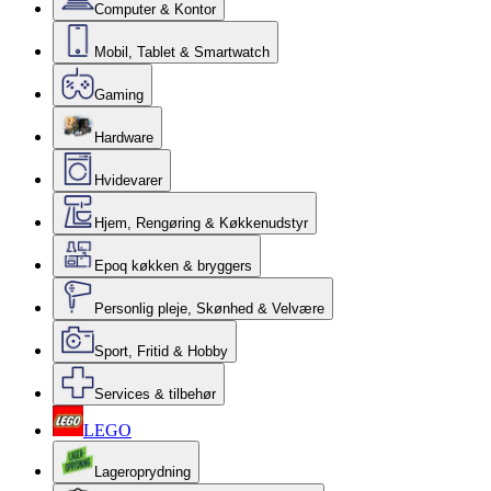
Computer & Kontor
Mobil, Tablet & Smartwatch
Gaming
Hardware
Hvidevarer
Hjem, Rengøring & Køkkenudstyr
Epoq køkken & bryggers
Personlig pleje, Skønhed & Velvære
Sport, Fritid & Hobby
Services & tilbehør
LEGO
Lageroprydning