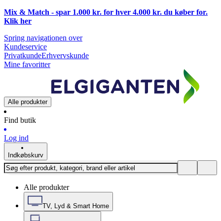
Mix & Match - spar 1.000 kr. for hver 4.000 kr. du køber for.
Klik
her
Spring navigationen over
Kundeservice
Privatkunde
Erhvervskunde
Mine favoritter
Alle produkter
Find butik
Log ind
Indkøbskurv
Alle produkter
TV, Lyd & Smart Home