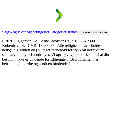
Salgs- og leveringsbetingelser
Kategorier
Brands
Cookie indstillinger
©2026 Elgiganten A/S | Arne Jacobsens Allé 16, 2. - 2300
København S. | CVR: 17237977 | Alle rettigheder forbeholdes |
hello@elgiganten.dk | Vi tager forbehold for tryk- og korrekturfejl
samt afgifts- og prisændringer. Vi gør i øvrigt opmærksom på at din
bestilling ikke er bindende for Elgiganten, før Elgiganten har
behandlet din ordre og sendt en bindende faktura.