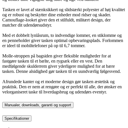
Tasken er lavet af stænksikkert og slidstærkt polyester af høj kvalitet
og er robust og beskytter dine enheder mod ridser og skader.
Camouflage-looket giver den et stilfuldt, militært design, der
matcher dit udendørsudstyr.
Med et dobbelt lynlåsrum, to indvendige lommer, en stiklomme og
en penneholder giver tasken optimal opbevaringsplads. Forlommen
er ideel til mobiltelefoner på op til 6,7 tommer.
Molle-stroppen på bagsiden giver fleksible muligheder for at
fastgøre tasken til et bælte, en rygsæk eller en vest. Den
medfølgende skulderrem giver yderligere mulighed for at bære
tasken. Denne alsidighed gør tasken til en uundværlig følgesvend.
Afrundede kanter og et moderne design gør tasken æstetisk og
praktisk. Den er nem at rengøre og er perfekt til alle, der ønsker en
velorganiseret taske til hverdagsbrug og udendørs eventyr.
Manualer, downloads, garanti og support
Specifikationer