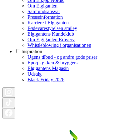
Om Elkjøp Nordic
Om Elgiganten
Samfundsansvar
Presseinformation
Karriere i Elgiganten
Fødevarestyrelsen smiley
Elgigantens Kundeklub
Om Elgiganten Erhverv
Whistleblowing i organisationen
Inspiration
Ugens tilbud - og andre gode priser
Epoq køkken & bryggers
Elgigantens Magasin
Udsalg
Black Friday 2026