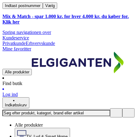
Indtast postnummer
Vælg
Mix & Match - spar 1.000 kr. for hver 4.000 kr. du køber for.
Klik
her
Spring navigationen over
Kundeservice
Privatkunde
Erhvervskunde
Mine favoritter
Alle produkter
Find butik
Log ind
Indkøbskurv
Alle produkter
TV, Lyd & Smart Home