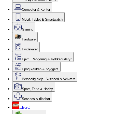
Computer & Kontor
Mobil, Tablet & Smartwatch
Gaming
Hardware
Hvidevarer
Hjem, Rengøring & Køkkenudstyr
Epoq køkken & bryggers
Personlig pleje, Skønhed & Velvære
Sport, Fritid & Hobby
Services & tilbehør
LEGO