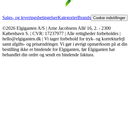
Salgs- og leveringsbetingelser
Kategorier
Brands
Cookie indstillinger
©2026 Elgiganten A/S | Arne Jacobsens Allé 16, 2. - 2300
København S. | CVR: 17237977 | Alle rettigheder forbeholdes |
hello@elgiganten.dk | Vi tager forbehold for tryk- og korrekturfejl
samt afgifts- og prisændringer. Vi gør i øvrigt opmærksom på at din
bestilling ikke er bindende for Elgiganten, før Elgiganten har
behandlet din ordre og sendt en bindende faktura.