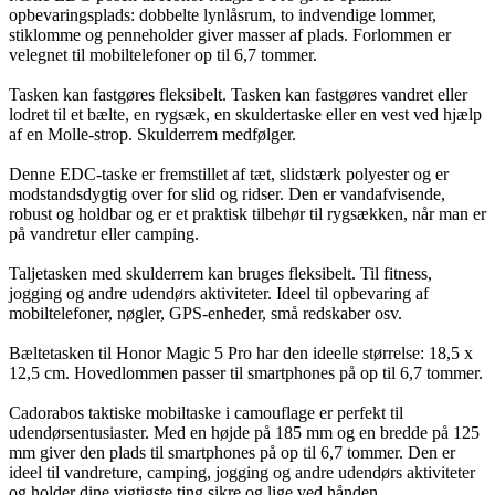
opbevaringsplads: dobbelte lynlåsrum, to indvendige lommer,
stiklomme og penneholder giver masser af plads. Forlommen er
velegnet til mobiltelefoner op til 6,7 tommer.
Tasken kan fastgøres fleksibelt. Tasken kan fastgøres vandret eller
lodret til et bælte, en rygsæk, en skuldertaske eller en vest ved hjælp
af en Molle-strop. Skulderrem medfølger.
Denne EDC-taske er fremstillet af tæt, slidstærk polyester og er
modstandsdygtig over for slid og ridser. Den er vandafvisende,
robust og holdbar og er et praktisk tilbehør til rygsækken, når man er
på vandretur eller camping.
Taljetasken med skulderrem kan bruges fleksibelt. Til fitness,
jogging og andre udendørs aktiviteter. Ideel til opbevaring af
mobiltelefoner, nøgler, GPS-enheder, små redskaber osv.
Bæltetasken til Honor Magic 5 Pro har den ideelle størrelse: 18,5 x
12,5 cm. Hovedlommen passer til smartphones på op til 6,7 tommer.
Cadorabos taktiske mobiltaske i camouflage er perfekt til
udendørsentusiaster. Med en højde på 185 mm og en bredde på 125
mm giver den plads til smartphones på op til 6,7 tommer. Den er
ideel til vandreture, camping, jogging og andre udendørs aktiviteter
og holder dine vigtigste ting sikre og lige ved hånden.