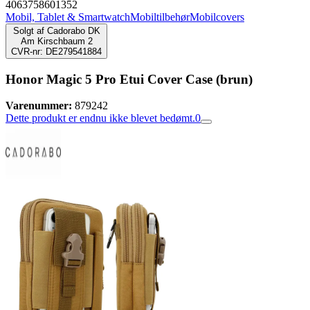
4063758601352
Mobil, Tablet & Smartwatch
Mobiltilbehør
Mobilcovers
Solgt af
Cadorabo DK
Am Kirschbaum 2
CVR-nr: DE279541884
Honor Magic 5 Pro Etui Cover Case (brun)
Varenummer:
879242
Dette produkt er endnu ikke blevet bedømt.
0