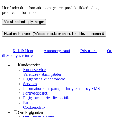
Her finder du information om generel produktsikkerhed og
producentinformation
Vis sikkerhedsoplysninger
Hvad andre synes (0)
Dette produkt er endnu ikke blevet bedømt.
0
Klik & Hent
Annoncegaranti
Prismatch
Op
til 30 dages returret
Kundeservice
Kundeservice
Varehuse / åbningstider
Elgigantens kundefordele
Services
Information om spam/phishing-emails og SMS
Fortrydelsesret
Elgigantens privatlivspolitik
Partner
Cookiepolitik
Om Elgiganten