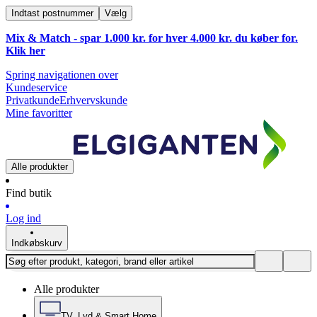
Indtast postnummer
Vælg
Mix & Match - spar 1.000 kr. for hver 4.000 kr. du køber for.
Klik
her
Spring navigationen over
Kundeservice
Privatkunde
Erhvervskunde
Mine favoritter
Alle produkter
Find butik
Log ind
Indkøbskurv
Alle produkter
TV, Lyd & Smart Home