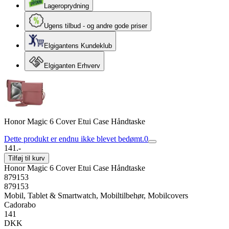
Lageroprydning
Ugens tilbud - og andre gode priser
Elgigantens Kundeklub
Elgiganten Erhverv
Honor Magic 6 Cover Etui Case Håndtaske
Dette produkt er endnu ikke blevet bedømt.
0
141.-
Tilføj til kurv
Honor Magic 6 Cover Etui Case Håndtaske
879153
879153
Mobil, Tablet & Smartwatch, Mobiltilbehør, Mobilcovers
Cadorabo
141
DKK