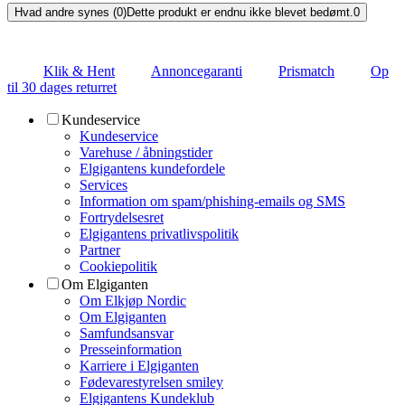
Hvad andre synes (0)
Dette produkt er endnu ikke blevet bedømt.
0
Klik & Hent
Annoncegaranti
Prismatch
Op
til 30 dages returret
Kundeservice
Kundeservice
Varehuse / åbningstider
Elgigantens kundefordele
Services
Information om spam/phishing-emails og SMS
Fortrydelsesret
Elgigantens privatlivspolitik
Partner
Cookiepolitik
Om Elgiganten
Om Elkjøp Nordic
Om Elgiganten
Samfundsansvar
Presseinformation
Karriere i Elgiganten
Fødevarestyrelsen smiley
Elgigantens Kundeklub