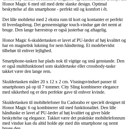
Honor Magic 6 med stil med dette slanke design. Optimal
beskyttelse af din smartphone - perfekt stil og komfort i ét.
Det lille mobiletui med 2 ekstra rum til kort og kontanter er perfekt
til hverdagsbrug. Det gennemsigtige touch-vindue gør det nemt at
bruge. Den lange bærestrop er også justerbar og aftagelig.
Honor Magic 6-skuldertasken er lavet af PU-læder af høj kvalitet og
har en magnetisk lukning for nem håndtering. Et modebevidst
tilbehør til enhver lejlighed.
Smartphone-tasken har plads nok til vigtige og små genstande. Den
er også multifunktionel som skuldertaske eller crossbody-taske
takket være den lange rem.
Skuldertasken måler 20 x 12 x 2 cm. Visningsvinduet passer til
smartphones på op til 7 tommer. City Sling kombinerer elegance
med sikkerhed og er den perfekte gave til enhver kvinde.
Skuldertasken til mobiltelefoner fra Cadorabo er specielt designet til
Honor Magic 6 og kombinerer stil med funktionalitet. Den lille
håndtaske er lavet af PU-læder af høj kvalitet og giver både
beskyttelse og elegance. Takket være det praktiske mobiltelefonrum
med vindue kan du altid holde øje med din smartphone og nemt
bruge den.