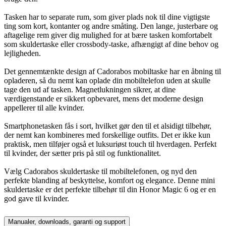
Tasken har to separate rum, som giver plads nok til dine vigtigste
ting som kort, kontanter og andre småting. Den lange, justerbare og
aftagelige rem giver dig mulighed for at bære tasken komfortabelt
som skuldertaske eller crossbody-taske, afhængigt af dine behov og
lejligheden.
Det gennemtænkte design af Cadorabos mobiltaske har en åbning til
opladeren, så du nemt kan oplade din mobiltelefon uden at skulle
tage den ud af tasken. Magnetlukningen sikrer, at dine
værdigenstande er sikkert opbevaret, mens det moderne design
appellerer til alle kvinder.
Smartphonetasken fås i sort, hvilket gør den til et alsidigt tilbehør,
der nemt kan kombineres med forskellige outfits. Det er ikke kun
praktisk, men tilføjer også et luksuriøst touch til hverdagen. Perfekt
til kvinder, der sætter pris på stil og funktionalitet.
Vælg Cadorabos skuldertaske til mobiltelefonen, og nyd den
perfekte blanding af beskyttelse, komfort og elegance. Denne mini
skuldertaske er det perfekte tilbehør til din Honor Magic 6 og er en
god gave til kvinder.
Manualer, downloads, garanti og support