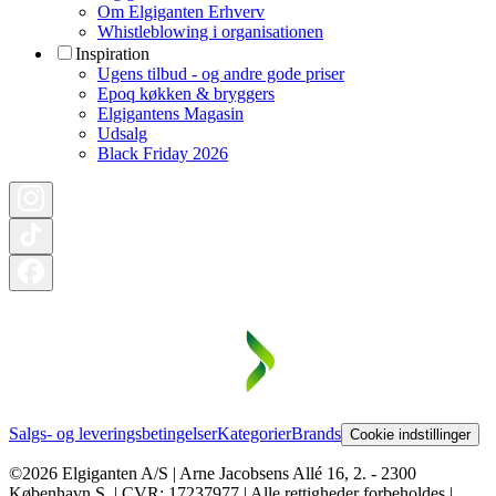
Om Elgiganten Erhverv
Whistleblowing i organisationen
Inspiration
Ugens tilbud - og andre gode priser
Epoq køkken & bryggers
Elgigantens Magasin
Udsalg
Black Friday 2026
Salgs- og leveringsbetingelser
Kategorier
Brands
Cookie indstillinger
©2026 Elgiganten A/S | Arne Jacobsens Allé 16, 2. - 2300
København S. | CVR: 17237977 | Alle rettigheder forbeholdes |