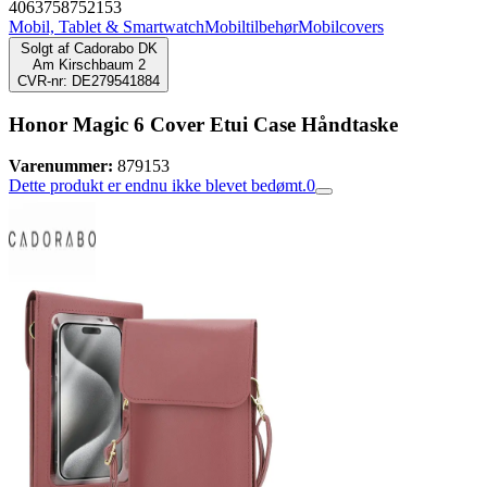
4063758752153
Mobil, Tablet & Smartwatch
Mobiltilbehør
Mobilcovers
Solgt af
Cadorabo DK
Am Kirschbaum 2
CVR-nr: DE279541884
Honor Magic 6 Cover Etui Case Håndtaske
Varenummer:
879153
Dette produkt er endnu ikke blevet bedømt.
0