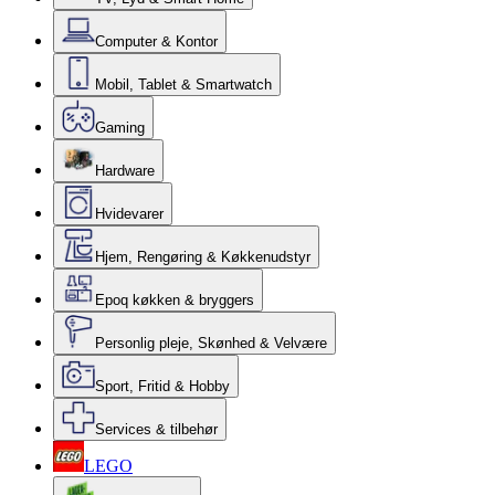
Computer & Kontor
Mobil, Tablet & Smartwatch
Gaming
Hardware
Hvidevarer
Hjem, Rengøring & Køkkenudstyr
Epoq køkken & bryggers
Personlig pleje, Skønhed & Velvære
Sport, Fritid & Hobby
Services & tilbehør
LEGO