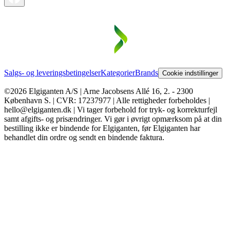
Salgs- og leveringsbetingelser
Kategorier
Brands
Cookie indstillinger
©2026 Elgiganten A/S | Arne Jacobsens Allé 16, 2. - 2300
København S. | CVR: 17237977 | Alle rettigheder forbeholdes |
hello@elgiganten.dk | Vi tager forbehold for tryk- og korrekturfejl
samt afgifts- og prisændringer. Vi gør i øvrigt opmærksom på at din
bestilling ikke er bindende for Elgiganten, før Elgiganten har
behandlet din ordre og sendt en bindende faktura.