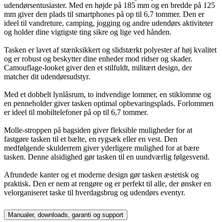
udendørsentusiaster. Med en højde på 185 mm og en bredde på 125
mm giver den plads til smartphones på op til 6,7 tommer. Den er
ideel til vandreture, camping, jogging og andre udendørs aktiviteter
og holder dine vigtigste ting sikre og lige ved hånden.
Tasken er lavet af stænksikkert og slidstærkt polyester af høj kvalitet
og er robust og beskytter dine enheder mod ridser og skader.
Camouflage-looket giver den et stilfuldt, militært design, der
matcher dit udendørsudstyr.
Med et dobbelt lynlåsrum, to indvendige lommer, en stiklomme og
en penneholder giver tasken optimal opbevaringsplads. Forlommen
er ideel til mobiltelefoner på op til 6,7 tommer.
Molle-stroppen på bagsiden giver fleksible muligheder for at
fastgøre tasken til et bælte, en rygsæk eller en vest. Den
medfølgende skulderrem giver yderligere mulighed for at bære
tasken. Denne alsidighed gør tasken til en uundværlig følgesvend.
Afrundede kanter og et moderne design gør tasken æstetisk og
praktisk. Den er nem at rengøre og er perfekt til alle, der ønsker en
velorganiseret taske til hverdagsbrug og udendørs eventyr.
Manualer, downloads, garanti og support