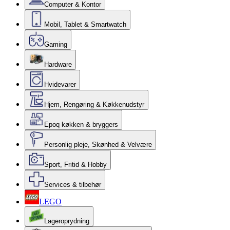
Computer & Kontor
Mobil, Tablet & Smartwatch
Gaming
Hardware
Hvidevarer
Hjem, Rengøring & Køkkenudstyr
Epoq køkken & bryggers
Personlig pleje, Skønhed & Velvære
Sport, Fritid & Hobby
Services & tilbehør
LEGO
Lageroprydning