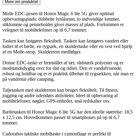
Mere om produktet
Molle EDC-posen til Honor Magic 6 lite 5G giver optimal
opbevaringsplads: dobbelte lynlåsrum, to indvendige lommer,
stiklomme og penneholder giver masser af plads. Forlommen er
velegnet til mobiltelefoner op til 6,7 tommer.
Tasken kan fastgøres fleksibelt. Tasken kan fastgøres vandret eller
lodret til et bælte, en rygsæk, en skuldertaske eller en vest ved hjælp
af en Molle-strop. Skulderrem medfølger.
Denne EDC-taske er fremstillet af tæt, slidstærk polyester og er
modstandsdygtig over for slid og ridser. Den er vandafvisende,
robust og holdbar og er et praktisk tilbehør til rygsækken, når man er
på vandretur eller camping.
Taljetasken med skulderrem kan bruges fleksibelt. Til fitness,
jogging og andre udendørs aktiviteter. Ideel til opbevaring af
mobiltelefoner, nøgler, GPS-enheder, små redskaber osv.
Bæltetasken til Honor Magic 6 lite 5G har den ideelle størrelse: 18,5
x 12,5 cm. Hovedlommen passer til smartphones på op til 6,7
tommer.
Cadorabos taktiske mobiltaske i camouflage er perfekt til