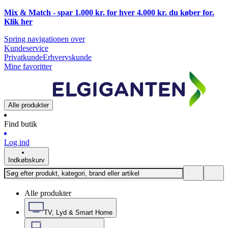
Mix & Match - spar 1.000 kr. for hver 4.000 kr. du køber for.
Klik
her
Spring navigationen over
Kundeservice
Privatkunde
Erhvervskunde
Mine favoritter
Alle produkter
Find butik
Log ind
Indkøbskurv
Alle produkter
TV, Lyd & Smart Home