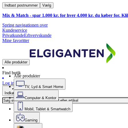
Indtast postnummer
Vælg
Mix & Match - spar 1.000 kr. for hver 4.000 kr. du køber for. Kl
Spring navigationen over
Kundeservice
Privatkunde
Erhvervskunde
Mine favoritter
Alle produkter
Find butik
Alle produkter
Log ind
TV, Lyd & Smart Home
Indkøbskurv
Computer & Kontor
Mobil, Tablet & Smartwatch
Gaming