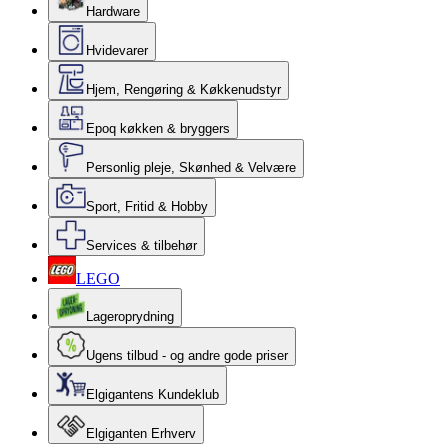
Hardware
Hvidevarer
Hjem, Rengøring & Køkkenudstyr
Epoq køkken & bryggers
Personlig pleje, Skønhed & Velvære
Sport, Fritid & Hobby
Services & tilbehør
LEGO
Lageroprydning
Ugens tilbud - og andre gode priser
Elgigantens Kundeklub
Elgiganten Erhverv