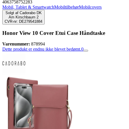
4063758752283
Mobil, Tablet & Smartwatch
Mobiltilbehør
Mobilcovers
Solgt af
Cadorabo DK
Am Kirschbaum 2
CVR-nr: DE279541884
Honor View 10 Cover Etui Case Håndtaske
Varenummer:
878994
Dette produkt er endnu ikke blevet bedømt.
0