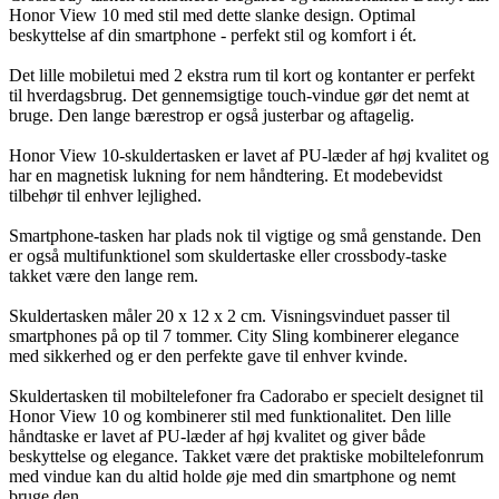
Honor View 10 med stil med dette slanke design. Optimal
beskyttelse af din smartphone - perfekt stil og komfort i ét.
Det lille mobiletui med 2 ekstra rum til kort og kontanter er perfekt
til hverdagsbrug. Det gennemsigtige touch-vindue gør det nemt at
bruge. Den lange bærestrop er også justerbar og aftagelig.
Honor View 10-skuldertasken er lavet af PU-læder af høj kvalitet og
har en magnetisk lukning for nem håndtering. Et modebevidst
tilbehør til enhver lejlighed.
Smartphone-tasken har plads nok til vigtige og små genstande. Den
er også multifunktionel som skuldertaske eller crossbody-taske
takket være den lange rem.
Skuldertasken måler 20 x 12 x 2 cm. Visningsvinduet passer til
smartphones på op til 7 tommer. City Sling kombinerer elegance
med sikkerhed og er den perfekte gave til enhver kvinde.
Skuldertasken til mobiltelefoner fra Cadorabo er specielt designet til
Honor View 10 og kombinerer stil med funktionalitet. Den lille
håndtaske er lavet af PU-læder af høj kvalitet og giver både
beskyttelse og elegance. Takket være det praktiske mobiltelefonrum
med vindue kan du altid holde øje med din smartphone og nemt
bruge den.