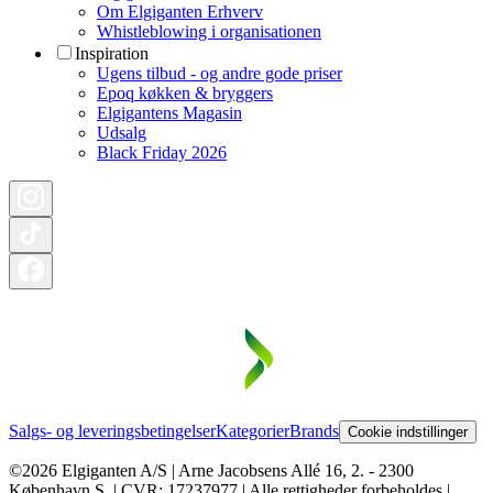
Om Elgiganten Erhverv
Whistleblowing i organisationen
Inspiration
Ugens tilbud - og andre gode priser
Epoq køkken & bryggers
Elgigantens Magasin
Udsalg
Black Friday 2026
Salgs- og leveringsbetingelser
Kategorier
Brands
Cookie indstillinger
©2026 Elgiganten A/S | Arne Jacobsens Allé 16, 2. - 2300
København S. | CVR: 17237977 | Alle rettigheder forbeholdes |