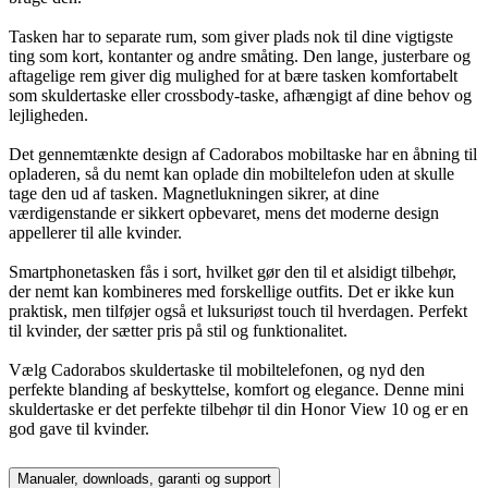
Tasken har to separate rum, som giver plads nok til dine vigtigste
ting som kort, kontanter og andre småting. Den lange, justerbare og
aftagelige rem giver dig mulighed for at bære tasken komfortabelt
som skuldertaske eller crossbody-taske, afhængigt af dine behov og
lejligheden.
Det gennemtænkte design af Cadorabos mobiltaske har en åbning til
opladeren, så du nemt kan oplade din mobiltelefon uden at skulle
tage den ud af tasken. Magnetlukningen sikrer, at dine
værdigenstande er sikkert opbevaret, mens det moderne design
appellerer til alle kvinder.
Smartphonetasken fås i sort, hvilket gør den til et alsidigt tilbehør,
der nemt kan kombineres med forskellige outfits. Det er ikke kun
praktisk, men tilføjer også et luksuriøst touch til hverdagen. Perfekt
til kvinder, der sætter pris på stil og funktionalitet.
Vælg Cadorabos skuldertaske til mobiltelefonen, og nyd den
perfekte blanding af beskyttelse, komfort og elegance. Denne mini
skuldertaske er det perfekte tilbehør til din Honor View 10 og er en
god gave til kvinder.
Manualer, downloads, garanti og support