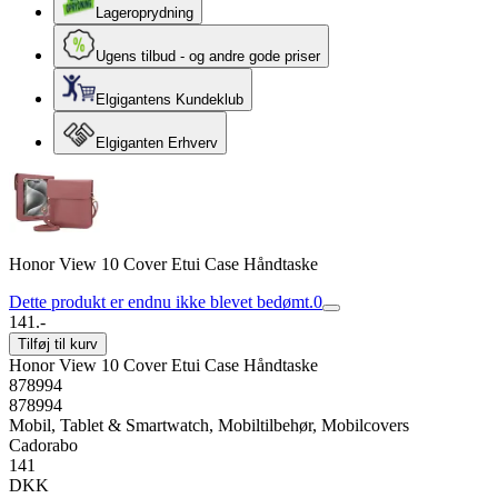
Lageroprydning
Ugens tilbud - og andre gode priser
Elgigantens Kundeklub
Elgiganten Erhverv
Honor View 10 Cover Etui Case Håndtaske
Dette produkt er endnu ikke blevet bedømt.
0
141.-
Tilføj til kurv
Honor View 10 Cover Etui Case Håndtaske
878994
878994
Mobil, Tablet & Smartwatch, Mobiltilbehør, Mobilcovers
Cadorabo
141
DKK