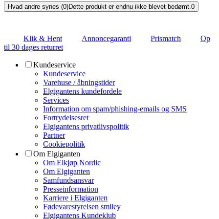
Hvad andre synes (0)
Dette produkt er endnu ikke blevet bedømt.
0
Klik & Hent
Annoncegaranti
Prismatch
Op
til 30 dages returret
Kundeservice
Kundeservice
Varehuse / åbningstider
Elgigantens kundefordele
Services
Information om spam/phishing-emails og SMS
Fortrydelsesret
Elgigantens privatlivspolitik
Partner
Cookiepolitik
Om Elgiganten
Om Elkjøp Nordic
Om Elgiganten
Samfundsansvar
Presseinformation
Karriere i Elgiganten
Fødevarestyrelsen smiley
Elgigantens Kundeklub