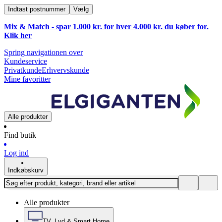
Indtast postnummer
Vælg
Mix & Match - spar 1.000 kr. for hver 4.000 kr. du køber for.
Klik
her
Spring navigationen over
Kundeservice
Privatkunde
Erhvervskunde
Mine favoritter
Alle produkter
Find butik
Log ind
Indkøbskurv
Alle produkter
TV, Lyd & Smart Home