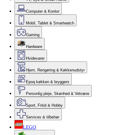
Computer & Kontor
Mobil, Tablet & Smartwatch
Gaming
Hardware
Hvidevarer
Hjem, Rengøring & Køkkenudstyr
Epoq køkken & bryggers
Personlig pleje, Skønhed & Velvære
Sport, Fritid & Hobby
Services & tilbehør
LEGO