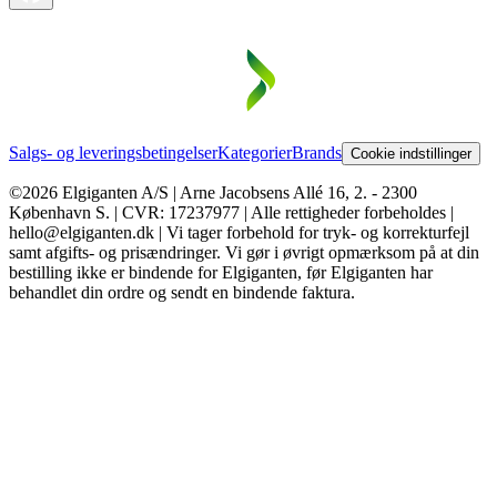
Salgs- og leveringsbetingelser
Kategorier
Brands
Cookie indstillinger
©2026 Elgiganten A/S | Arne Jacobsens Allé 16, 2. - 2300
København S. | CVR: 17237977 | Alle rettigheder forbeholdes |
hello@elgiganten.dk | Vi tager forbehold for tryk- og korrekturfejl
samt afgifts- og prisændringer. Vi gør i øvrigt opmærksom på at din
bestilling ikke er bindende for Elgiganten, før Elgiganten har
behandlet din ordre og sendt en bindende faktura.