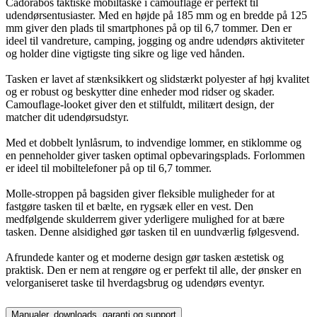
Cadorabos taktiske mobiltaske i camouflage er perfekt til
udendørsentusiaster. Med en højde på 185 mm og en bredde på 125
mm giver den plads til smartphones på op til 6,7 tommer. Den er
ideel til vandreture, camping, jogging og andre udendørs aktiviteter
og holder dine vigtigste ting sikre og lige ved hånden.
Tasken er lavet af stænksikkert og slidstærkt polyester af høj kvalitet
og er robust og beskytter dine enheder mod ridser og skader.
Camouflage-looket giver den et stilfuldt, militært design, der
matcher dit udendørsudstyr.
Med et dobbelt lynlåsrum, to indvendige lommer, en stiklomme og
en penneholder giver tasken optimal opbevaringsplads. Forlommen
er ideel til mobiltelefoner på op til 6,7 tommer.
Molle-stroppen på bagsiden giver fleksible muligheder for at
fastgøre tasken til et bælte, en rygsæk eller en vest. Den
medfølgende skulderrem giver yderligere mulighed for at bære
tasken. Denne alsidighed gør tasken til en uundværlig følgesvend.
Afrundede kanter og et moderne design gør tasken æstetisk og
praktisk. Den er nem at rengøre og er perfekt til alle, der ønsker en
velorganiseret taske til hverdagsbrug og udendørs eventyr.
Manualer, downloads, garanti og support