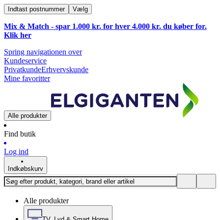
Indtast postnummer
Vælg
Mix & Match - spar 1.000 kr. for hver 4.000 kr. du køber for.
Klik
her
Spring navigationen over
Kundeservice
Privatkunde
Erhvervskunde
Mine favoritter
Alle produkter
Find butik
Log ind
Indkøbskurv
Alle produkter
TV, Lyd & Smart Home