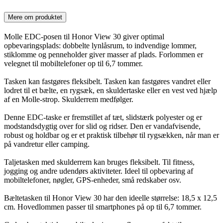
Mere om produktet
Molle EDC-posen til Honor View 30 giver optimal
opbevaringsplads: dobbelte lynlåsrum, to indvendige lommer,
stiklomme og penneholder giver masser af plads. Forlommen er
velegnet til mobiltelefoner op til 6,7 tommer.
Tasken kan fastgøres fleksibelt. Tasken kan fastgøres vandret eller
lodret til et bælte, en rygsæk, en skuldertaske eller en vest ved hjælp
af en Molle-strop. Skulderrem medfølger.
Denne EDC-taske er fremstillet af tæt, slidstærk polyester og er
modstandsdygtig over for slid og ridser. Den er vandafvisende,
robust og holdbar og er et praktisk tilbehør til rygsækken, når man er
på vandretur eller camping.
Taljetasken med skulderrem kan bruges fleksibelt. Til fitness,
jogging og andre udendørs aktiviteter. Ideel til opbevaring af
mobiltelefoner, nøgler, GPS-enheder, små redskaber osv.
Bæltetasken til Honor View 30 har den ideelle størrelse: 18,5 x 12,5
cm. Hovedlommen passer til smartphones på op til 6,7 tommer.