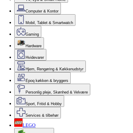
Computer & Kontor
Mobil, Tablet & Smartwatch
Gaming
Hardware
Hvidevarer
Hjem, Rengøring & Køkkenudstyr
Epoq køkken & bryggers
Personlig pleje, Skønhed & Velvære
Sport, Fritid & Hobby
Services & tilbehør
LEGO