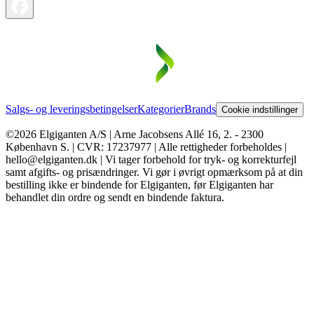
Salgs- og leveringsbetingelser
Kategorier
Brands
Cookie indstillinger
©2026 Elgiganten A/S | Arne Jacobsens Allé 16, 2. - 2300
København S. | CVR: 17237977 | Alle rettigheder forbeholdes |
hello@elgiganten.dk | Vi tager forbehold for tryk- og korrekturfejl
samt afgifts- og prisændringer. Vi gør i øvrigt opmærksom på at din
bestilling ikke er bindende for Elgiganten, før Elgiganten har
behandlet din ordre og sendt en bindende faktura.