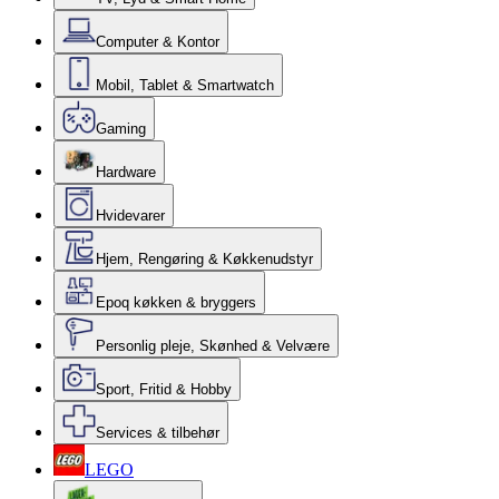
Computer & Kontor
Mobil, Tablet & Smartwatch
Gaming
Hardware
Hvidevarer
Hjem, Rengøring & Køkkenudstyr
Epoq køkken & bryggers
Personlig pleje, Skønhed & Velvære
Sport, Fritid & Hobby
Services & tilbehør
LEGO