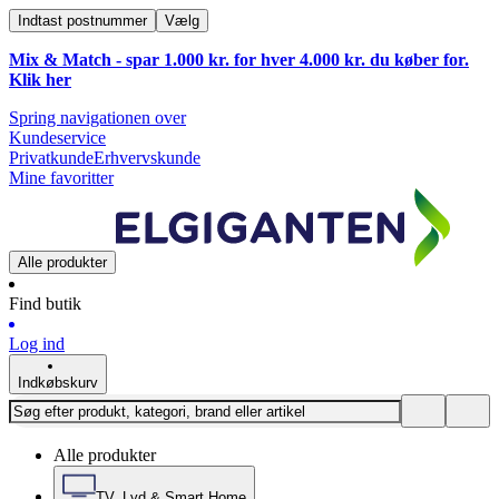
Indtast postnummer
Vælg
Mix & Match - spar 1.000 kr. for hver 4.000 kr. du køber for.
Klik
her
Spring navigationen over
Kundeservice
Privatkunde
Erhvervskunde
Mine favoritter
Alle produkter
Find butik
Log ind
Indkøbskurv
Alle produkter
TV, Lyd & Smart Home