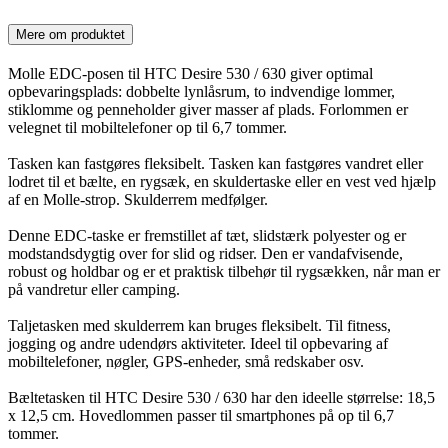
Mere om produktet
Molle EDC-posen til HTC Desire 530 / 630 giver optimal
opbevaringsplads: dobbelte lynlåsrum, to indvendige lommer,
stiklomme og penneholder giver masser af plads. Forlommen er
velegnet til mobiltelefoner op til 6,7 tommer.
Tasken kan fastgøres fleksibelt. Tasken kan fastgøres vandret eller
lodret til et bælte, en rygsæk, en skuldertaske eller en vest ved hjælp
af en Molle-strop. Skulderrem medfølger.
Denne EDC-taske er fremstillet af tæt, slidstærk polyester og er
modstandsdygtig over for slid og ridser. Den er vandafvisende,
robust og holdbar og er et praktisk tilbehør til rygsækken, når man er
på vandretur eller camping.
Taljetasken med skulderrem kan bruges fleksibelt. Til fitness,
jogging og andre udendørs aktiviteter. Ideel til opbevaring af
mobiltelefoner, nøgler, GPS-enheder, små redskaber osv.
Bæltetasken til HTC Desire 530 / 630 har den ideelle størrelse: 18,5
x 12,5 cm. Hovedlommen passer til smartphones på op til 6,7
tommer.