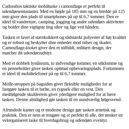
Cadorabos taktiske mobiltaske i camouflage er perfekt til
udendørsentusiaster. Med en højde på 185 mm og en bredde på 125
mm giver den plads til smartphones på op til 6,7 tommer. Den er
ideel til vandreture, camping, jogging og andre udendørs aktiviteter
og holder dine vigtigste ting sikre og lige ved hånden.
Tasken er lavet af stænksikkert og slidstærkt polyester af høj kvalitet
og er robust og beskytter dine enheder mod ridser og skader.
Camouflage-looket giver den et stilfuldt, militært design, der
matcher dit udendørsudstyr.
Med et dobbelt lynlåsrum, to indvendige lommer, en stiklomme og
en penneholder giver tasken optimal opbevaringsplads. Forlommen
er ideel til mobiltelefoner på op til 6,7 tommer.
Molle-stroppen på bagsiden giver fleksible muligheder for at
fastgøre tasken til et bælte, en rygsæk eller en vest. Den
medfølgende skulderrem giver yderligere mulighed for at bære
tasken. Denne alsidighed gør tasken til en uundværlig følgesvend.
Afrundede kanter og et moderne design gør tasken æstetisk og
praktisk. Den er nem at rengøre og er perfekt til alle, der ønsker en
velorganiseret taske til hverdagsbrug og udendørs eventyr.