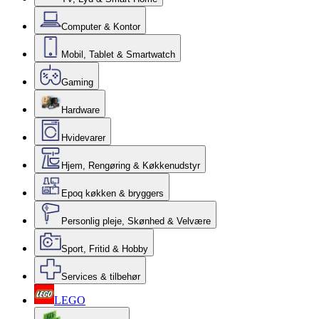
Computer & Kontor
Mobil, Tablet & Smartwatch
Gaming
Hardware
Hvidevarer
Hjem, Rengøring & Køkkenudstyr
Epoq køkken & bryggers
Personlig pleje, Skønhed & Velvære
Sport, Fritid & Hobby
Services & tilbehør
LEGO