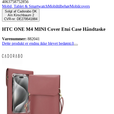
4063758752856
Mobil, Tablet & Smartwatch
Mobiltilbehør
Mobilcovers
Solgt af
Cadorabo DK
Am Kirschbaum 2
CVR-nr: DE279541884
HTC ONE M4 MINI Cover Etui Case Håndtaske
Varenummer:
882041
Dette produkt er endnu ikke blevet bedømt.
0