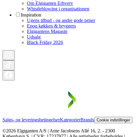
Om Elgiganten Erhverv
Whistleblowing i organisationen
Inspiration
Ugens tilbud - og andre gode priser
Epoq køkken & bryggers
Elgigantens Magasin
Udsalg
Black Friday 2026
Salgs- og leveringsbetingelser
Kategorier
Brands
Cookie indstillinger
©2026 Elgiganten A/S | Arne Jacobsens Allé 16, 2. - 2300
København S. | CVR: 17237977 | Alle rettigheder forbeholdes |