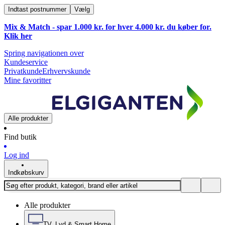
Indtast postnummer
Vælg
Mix & Match - spar 1.000 kr. for hver 4.000 kr. du køber for.
Klik
her
Spring navigationen over
Kundeservice
Privatkunde
Erhvervskunde
Mine favoritter
Alle produkter
Find butik
Log ind
Indkøbskurv
Alle produkter
TV, Lyd & Smart Home