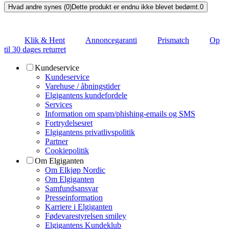
Hvad andre synes (0)
Dette produkt er endnu ikke blevet bedømt.
0
Klik & Hent
Annoncegaranti
Prismatch
Op
til 30 dages returret
Kundeservice
Kundeservice
Varehuse / åbningstider
Elgigantens kundefordele
Services
Information om spam/phishing-emails og SMS
Fortrydelsesret
Elgigantens privatlivspolitik
Partner
Cookiepolitik
Om Elgiganten
Om Elkjøp Nordic
Om Elgiganten
Samfundsansvar
Presseinformation
Karriere i Elgiganten
Fødevarestyrelsen smiley
Elgigantens Kundeklub