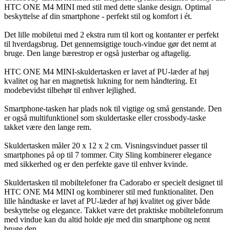
HTC ONE M4 MINI med stil med dette slanke design. Optimal
beskyttelse af din smartphone - perfekt stil og komfort i ét.
Det lille mobiletui med 2 ekstra rum til kort og kontanter er perfekt
til hverdagsbrug. Det gennemsigtige touch-vindue gør det nemt at
bruge. Den lange bærestrop er også justerbar og aftagelig.
HTC ONE M4 MINI-skuldertasken er lavet af PU-læder af høj
kvalitet og har en magnetisk lukning for nem håndtering. Et
modebevidst tilbehør til enhver lejlighed.
Smartphone-tasken har plads nok til vigtige og små genstande. Den
er også multifunktionel som skuldertaske eller crossbody-taske
takket være den lange rem.
Skuldertasken måler 20 x 12 x 2 cm. Visningsvinduet passer til
smartphones på op til 7 tommer. City Sling kombinerer elegance
med sikkerhed og er den perfekte gave til enhver kvinde.
Skuldertasken til mobiltelefoner fra Cadorabo er specielt designet til
HTC ONE M4 MINI og kombinerer stil med funktionalitet. Den
lille håndtaske er lavet af PU-læder af høj kvalitet og giver både
beskyttelse og elegance. Takket være det praktiske mobiltelefonrum
med vindue kan du altid holde øje med din smartphone og nemt
bruge den.