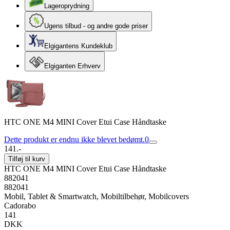
Lageroprydning
Ugens tilbud - og andre gode priser
Elgigantens Kundeklub
Elgiganten Erhverv
HTC ONE M4 MINI Cover Etui Case Håndtaske
Dette produkt er endnu ikke blevet bedømt.
0
141.-
Tilføj til kurv
HTC ONE M4 MINI Cover Etui Case Håndtaske
882041
882041
Mobil, Tablet & Smartwatch, Mobiltilbehør, Mobilcovers
Cadorabo
141
DKK