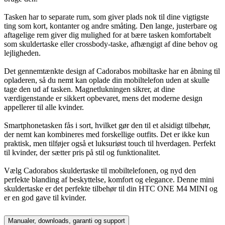
Tasken har to separate rum, som giver plads nok til dine vigtigste
ting som kort, kontanter og andre småting. Den lange, justerbare og
aftagelige rem giver dig mulighed for at bære tasken komfortabelt
som skuldertaske eller crossbody-taske, afhængigt af dine behov og
lejligheden.
Det gennemtænkte design af Cadorabos mobiltaske har en åbning til
opladeren, så du nemt kan oplade din mobiltelefon uden at skulle
tage den ud af tasken. Magnetlukningen sikrer, at dine
værdigenstande er sikkert opbevaret, mens det moderne design
appellerer til alle kvinder.
Smartphonetasken fås i sort, hvilket gør den til et alsidigt tilbehør,
der nemt kan kombineres med forskellige outfits. Det er ikke kun
praktisk, men tilføjer også et luksuriøst touch til hverdagen. Perfekt
til kvinder, der sætter pris på stil og funktionalitet.
Vælg Cadorabos skuldertaske til mobiltelefonen, og nyd den
perfekte blanding af beskyttelse, komfort og elegance. Denne mini
skuldertaske er det perfekte tilbehør til din HTC ONE M4 MINI og
er en god gave til kvinder.
Manualer, downloads, garanti og support