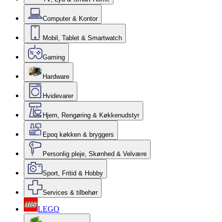
Computer & Kontor
Mobil, Tablet & Smartwatch
Gaming
Hardware
Hvidevarer
Hjem, Rengøring & Køkkenudstyr
Epoq køkken & bryggers
Personlig pleje, Skønhed & Velvære
Sport, Fritid & Hobby
Services & tilbehør
LEGO