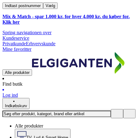
Indtast postnummer
Vælg
Mix & Match - spar 1.000 kr. for hver 4.000 kr. du køber for.
Klik
her
Spring navigationen over
Kundeservice
Privatkunde
Erhvervskunde
Mine favoritter
Alle produkter
Find butik
Log ind
Indkøbskurv
Alle produkter
TV, Lyd & Smart Home