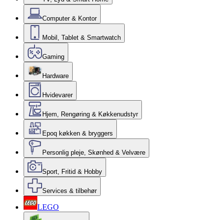
Computer & Kontor
Mobil, Tablet & Smartwatch
Gaming
Hardware
Hvidevarer
Hjem, Rengøring & Køkkenudstyr
Epoq køkken & bryggers
Personlig pleje, Skønhed & Velvære
Sport, Fritid & Hobby
Services & tilbehør
LEGO