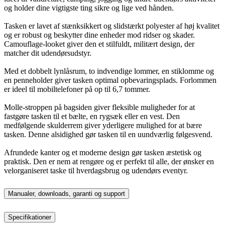
og holder dine vigtigste ting sikre og lige ved hånden.
Tasken er lavet af stænksikkert og slidstærkt polyester af høj kvalitet
og er robust og beskytter dine enheder mod ridser og skader.
Camouflage-looket giver den et stilfuldt, militært design, der
matcher dit udendørsudstyr.
Med et dobbelt lynlåsrum, to indvendige lommer, en stiklomme og
en penneholder giver tasken optimal opbevaringsplads. Forlommen
er ideel til mobiltelefoner på op til 6,7 tommer.
Molle-stroppen på bagsiden giver fleksible muligheder for at
fastgøre tasken til et bælte, en rygsæk eller en vest. Den
medfølgende skulderrem giver yderligere mulighed for at bære
tasken. Denne alsidighed gør tasken til en uundværlig følgesvend.
Afrundede kanter og et moderne design gør tasken æstetisk og
praktisk. Den er nem at rengøre og er perfekt til alle, der ønsker en
velorganiseret taske til hverdagsbrug og udendørs eventyr.
Manualer, downloads, garanti og support
Specifikationer