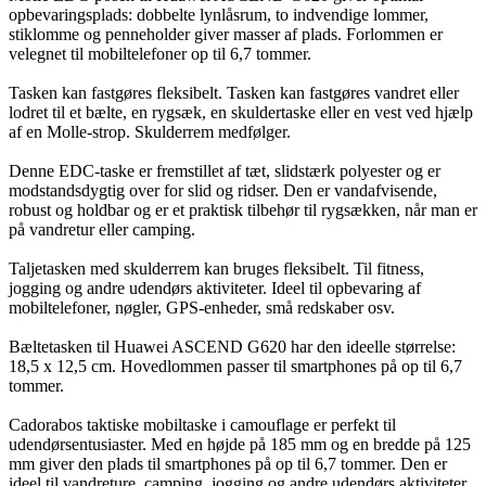
opbevaringsplads: dobbelte lynlåsrum, to indvendige lommer,
stiklomme og penneholder giver masser af plads. Forlommen er
velegnet til mobiltelefoner op til 6,7 tommer.
Tasken kan fastgøres fleksibelt. Tasken kan fastgøres vandret eller
lodret til et bælte, en rygsæk, en skuldertaske eller en vest ved hjælp
af en Molle-strop. Skulderrem medfølger.
Denne EDC-taske er fremstillet af tæt, slidstærk polyester og er
modstandsdygtig over for slid og ridser. Den er vandafvisende,
robust og holdbar og er et praktisk tilbehør til rygsækken, når man er
på vandretur eller camping.
Taljetasken med skulderrem kan bruges fleksibelt. Til fitness,
jogging og andre udendørs aktiviteter. Ideel til opbevaring af
mobiltelefoner, nøgler, GPS-enheder, små redskaber osv.
Bæltetasken til Huawei ASCEND G620 har den ideelle størrelse:
18,5 x 12,5 cm. Hovedlommen passer til smartphones på op til 6,7
tommer.
Cadorabos taktiske mobiltaske i camouflage er perfekt til
udendørsentusiaster. Med en højde på 185 mm og en bredde på 125
mm giver den plads til smartphones på op til 6,7 tommer. Den er
ideel til vandreture, camping, jogging og andre udendørs aktiviteter