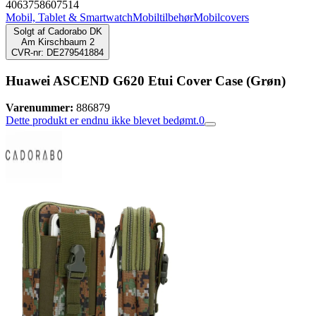
4063758607514
Mobil, Tablet & Smartwatch
Mobiltilbehør
Mobilcovers
Solgt af
Cadorabo DK
Am Kirschbaum 2
CVR-nr: DE279541884
Huawei ASCEND G620 Etui Cover Case (Grøn)
Varenummer:
886879
Dette produkt er endnu ikke blevet bedømt.
0