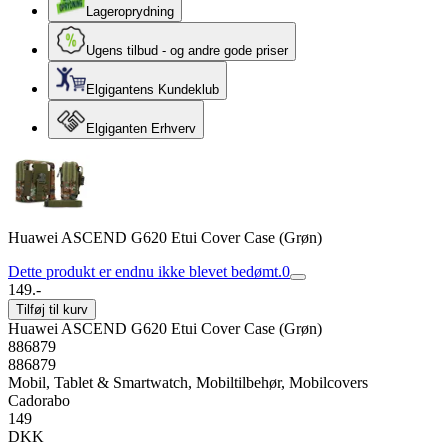
Lageroprydning
Ugens tilbud - og andre gode priser
Elgigantens Kundeklub
Elgiganten Erhverv
Huawei ASCEND G620 Etui Cover Case (Grøn)
Dette produkt er endnu ikke blevet bedømt.
0
149.-
Tilføj til kurv
Huawei ASCEND G620 Etui Cover Case (Grøn)
886879
886879
Mobil, Tablet & Smartwatch, Mobiltilbehør, Mobilcovers
Cadorabo
149
DKK