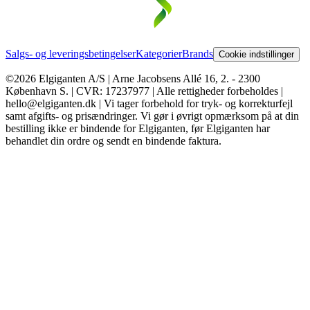
Salgs- og leveringsbetingelser
Kategorier
Brands
Cookie indstillinger
©2026 Elgiganten A/S | Arne Jacobsens Allé 16, 2. - 2300
København S. | CVR: 17237977 | Alle rettigheder forbeholdes |
hello@elgiganten.dk | Vi tager forbehold for tryk- og korrekturfejl
samt afgifts- og prisændringer. Vi gør i øvrigt opmærksom på at din
bestilling ikke er bindende for Elgiganten, før Elgiganten har
behandlet din ordre og sendt en bindende faktura.