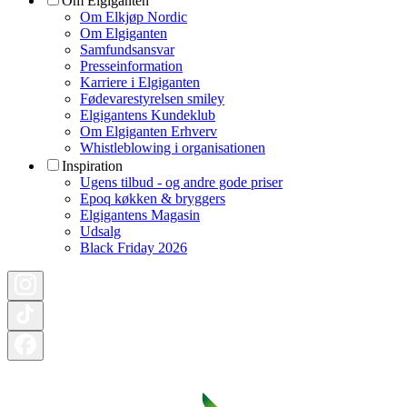
Om Elgiganten
Om Elkjøp Nordic
Om Elgiganten
Samfundsansvar
Presseinformation
Karriere i Elgiganten
Fødevarestyrelsen smiley
Elgigantens Kundeklub
Om Elgiganten Erhverv
Whistleblowing i organisationen
Inspiration
Ugens tilbud - og andre gode priser
Epoq køkken & bryggers
Elgigantens Magasin
Udsalg
Black Friday 2026