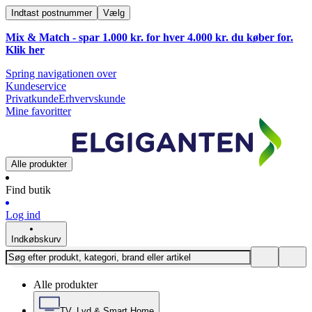
Indtast postnummer
Vælg
Mix & Match - spar 1.000 kr. for hver 4.000 kr. du køber for.
Klik
her
Spring navigationen over
Kundeservice
Privatkunde
Erhvervskunde
Mine favoritter
Alle produkter
Find butik
Log ind
Indkøbskurv
Alle produkter
TV, Lyd & Smart Home