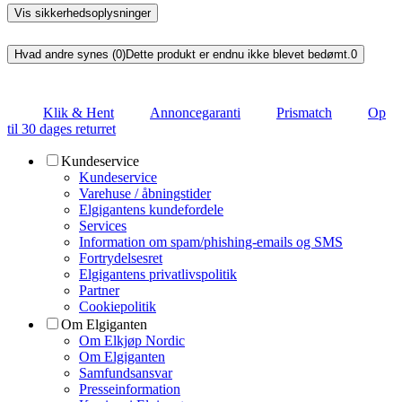
Vis sikkerhedsoplysninger
Hvad andre synes (0)
Dette produkt er endnu ikke blevet bedømt.
0
Klik & Hent
Annoncegaranti
Prismatch
Op
til 30 dages returret
Kundeservice
Kundeservice
Varehuse / åbningstider
Elgigantens kundefordele
Services
Information om spam/phishing-emails og SMS
Fortrydelsesret
Elgigantens privatlivspolitik
Partner
Cookiepolitik
Om Elgiganten
Om Elkjøp Nordic
Om Elgiganten
Samfundsansvar
Presseinformation