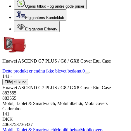
Ugens tilbud - og andre gode priser
Elgigantens Kundeklub
Elgiganten Erhverv
Huawei ASCEND G7 PLUS / G8 / GX8 Cover Etui Case
Dette produkt er endnu ikke blevet bedømt.
0
141.-
Tilføj til kurv
Huawei ASCEND G7 PLUS / G8 / GX8 Cover Etui Case
883555
883555
Mobil, Tablet & Smartwatch, Mobiltilbehør, Mobilcovers
Cadorabo
141
DKK
4063758736337
Mobil, Tablet & Smartwatch
Mobiltilbehør
Mobilcovers