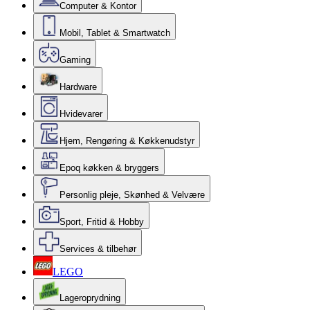
Computer & Kontor
Mobil, Tablet & Smartwatch
Gaming
Hardware
Hvidevarer
Hjem, Rengøring & Køkkenudstyr
Epoq køkken & bryggers
Personlig pleje, Skønhed & Velvære
Sport, Fritid & Hobby
Services & tilbehør
LEGO
Lageroprydning