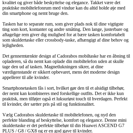
kvalitet og giver både beskyttelse og elegance. Takket være det
praktiske mobiltelefonrum med vindue kan du altid holde øje med
din smartphone og nemt bruge den.
Tasken har to separate rum, som giver plads nok til dine vigtigste
ting som kort, kontanter og andre småting. Den lange, justerbare og
aftagelige rem giver dig mulighed for at bære tasken komfortabelt
som skuldertaske eller crossbody-taske, afhængigt af dine behov og
lejligheden.
Det gennemtænkte design af Cadorabos mobiltaske har en åbning til
opladeren, så du nemt kan oplade din mobiltelefon uden at skulle
tage den ud af tasken. Magnetlukningen sikrer, at dine
værdigenstande er sikkert opbevaret, mens det moderne design
appellerer til alle kvinder.
Smartphonetasken fås i sort, hvilket gør den til et alsidigt tilbehør,
der nemt kan kombineres med forskellige outfits. Det er ikke kun
praktisk, men tilføjer også et luksuriøst touch til hverdagen. Perfekt
til kvinder, der sætter pris på stil og funktionalitet.
Vælg Cadorabos skuldertaske til mobiltelefonen, og nyd den
perfekte blanding af beskyttelse, komfort og elegance. Denne mini
skuldertaske er det perfekte tilbehør til din Huawei ASCEND G7
PLUS / G8 / GX8 og er en god gave til kvinder.