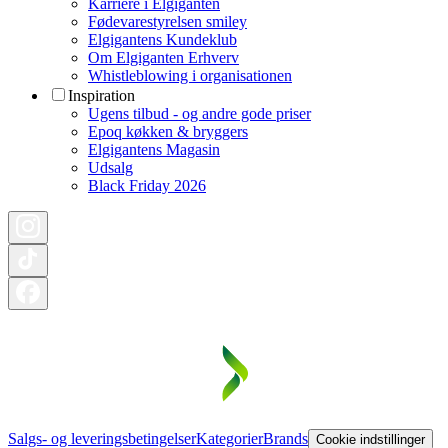
Karriere i Elgiganten
Fødevarestyrelsen smiley
Elgigantens Kundeklub
Om Elgiganten Erhverv
Whistleblowing i organisationen
Inspiration
Ugens tilbud - og andre gode priser
Epoq køkken & bryggers
Elgigantens Magasin
Udsalg
Black Friday 2026
Salgs- og leveringsbetingelser
Kategorier
Brands
Cookie indstillinger