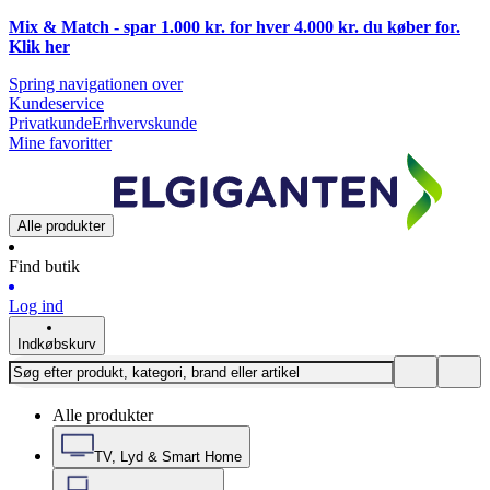
Mix & Match - spar 1.000 kr. for hver 4.000 kr. du køber for.
Klik
her
Spring navigationen over
Kundeservice
Privatkunde
Erhvervskunde
Mine favoritter
Alle produkter
Find butik
Log ind
Indkøbskurv
Alle produkter
TV, Lyd & Smart Home