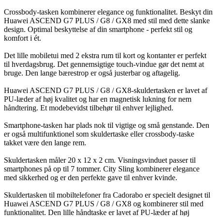
Crossbody-tasken kombinerer elegance og funktionalitet. Beskyt din
Huawei ASCEND G7 PLUS / G8 / GX8 med stil med dette slanke
design. Optimal beskyttelse af din smartphone - perfekt stil og
komfort i ét.
Det lille mobiletui med 2 ekstra rum til kort og kontanter er perfekt
til hverdagsbrug. Det gennemsigtige touch-vindue gør det nemt at
bruge. Den lange bærestrop er også justerbar og aftagelig.
Huawei ASCEND G7 PLUS / G8 / GX8-skuldertasken er lavet af
PU-læder af høj kvalitet og har en magnetisk lukning for nem
håndtering. Et modebevidst tilbehør til enhver lejlighed.
Smartphone-tasken har plads nok til vigtige og små genstande. Den
er også multifunktionel som skuldertaske eller crossbody-taske
takket være den lange rem.
Skuldertasken måler 20 x 12 x 2 cm. Visningsvinduet passer til
smartphones på op til 7 tommer. City Sling kombinerer elegance
med sikkerhed og er den perfekte gave til enhver kvinde.
Skuldertasken til mobiltelefoner fra Cadorabo er specielt designet til
Huawei ASCEND G7 PLUS / G8 / GX8 og kombinerer stil med
funktionalitet. Den lille håndtaske er lavet af PU-læder af høj