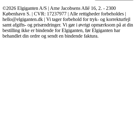
©2026 Elgiganten A/S | Arne Jacobsens Allé 16, 2. - 2300
København S. | CVR: 17237977 | Alle rettigheder forbeholdes |
hello@elgiganten.dk | Vi tager forbehold for tryk- og korrekturfejl
samt afgifts- og prisændringer. Vi gør i øvrigt opmærksom på at din
bestilling ikke er bindende for Elgiganten, før Elgiganten har
behandlet din ordre og sendt en bindende faktura.