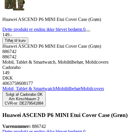
Huawei ASCEND P6 MINI Etui Cover Case (Grøn)
Dette produkt er endnu ikke blevet bedømt.
0
149.-
Tilføj til kurv
Huawei ASCEND P6 MINI Etui Cover Case (Grøn)
886742
886742
Mobil, Tablet & Smartwatch, Mobiltilbehør, Mobilcovers
Cadorabo
149
DKK
4063758608177
Mobil, Tablet & Smartwatch
Mobiltilbehør
Mobilcovers
Solgt af
Cadorabo DK
Am Kirschbaum 2
CVR-nr: DE279541884
Huawei ASCEND P6 MINI Etui Cover Case (Grøn)
Varenummer:
886742
Dette produkt er endnu ikke blevet bedømt.
0