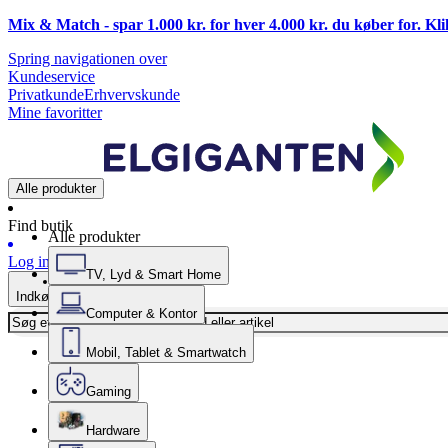
Mix & Match - spar 1.000 kr. for hver 4.000 kr. du køber for. Kl
Spring navigationen over
Kundeservice
Privatkunde
Erhvervskunde
Mine favoritter
Alle produkter
Find butik
Alle produkter
Log ind
TV, Lyd & Smart Home
Indkøbskurv
Computer & Kontor
Mobil, Tablet & Smartwatch
Gaming
Hardware