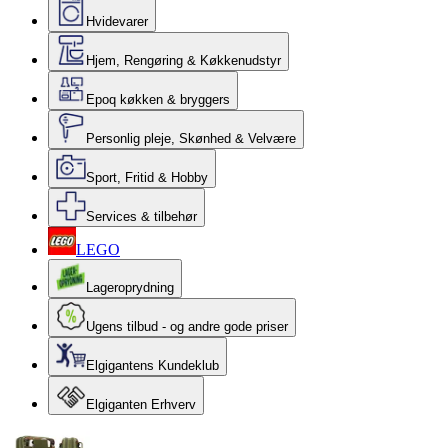
Hvidevarer
Hjem, Rengøring & Køkkenudstyr
Epoq køkken & bryggers
Personlig pleje, Skønhed & Velvære
Sport, Fritid & Hobby
Services & tilbehør
LEGO
Lageroprydning
Ugens tilbud - og andre gode priser
Elgigantens Kundeklub
Elgiganten Erhverv