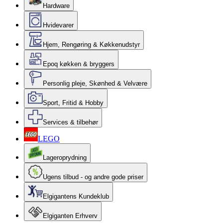
Hardware
Hvidevarer
Hjem, Rengøring & Køkkenudstyr
Epoq køkken & bryggers
Personlig pleje, Skønhed & Velvære
Sport, Fritid & Hobby
Services & tilbehør
LEGO
Lageroprydning
Ugens tilbud - og andre gode priser
Elgigantens Kundeklub
Elgiganten Erhverv