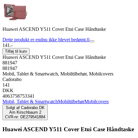
Huawei ASCEND Y511 Cover Etui Case Håndtaske
Dette produkt er endnu ikke blevet bedømt.
0
141.-
Tilføj til kurv
Huawei ASCEND Y511 Cover Etui Case Håndtaske
881947
881947
Mobil, Tablet & Smartwatch, Mobiltilbehør, Mobilcovers
Cadorabo
141
DKK
4063758753341
Mobil, Tablet & Smartwatch
Mobiltilbehør
Mobilcovers
Solgt af
Cadorabo DK
Am Kirschbaum 2
CVR-nr: DE279541884
Huawei ASCEND Y511 Cover Etui Case Håndtaske