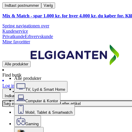
Indtast postnummer
Vælg
Mix & Match - spar 1.000 kr. for hver 4.000 kr. du køber for. Kl
Spring navigationen over
Kundeservice
Privatkunde
Erhvervskunde
Mine favoritter
Alle produkter
Find butik
Alle produkter
Log ind
TV, Lyd & Smart Home
Indkøbskurv
Computer & Kontor
Mobil, Tablet & Smartwatch
Gaming