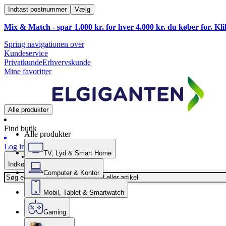
Indtast postnummer
Vælg
Mix & Match - spar 1.000 kr. for hver 4.000 kr. du køber for. Kl
Spring navigationen over
Kundeservice
Privatkunde
Erhvervskunde
Mine favoritter
Alle produkter
Find butik
Alle produkter
Log ind
TV, Lyd & Smart Home
Indkøbskurv
Computer & Kontor
Mobil, Tablet & Smartwatch
Gaming