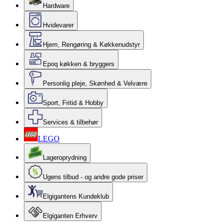
Hardware
Hvidevarer
Hjem, Rengøring & Køkkenudstyr
Epoq køkken & bryggers
Personlig pleje, Skønhed & Velvære
Sport, Fritid & Hobby
Services & tilbehør
LEGO
Lageroprydning
Ugens tilbud - og andre gode priser
Elgigantens Kundeklub
Elgiganten Erhverv