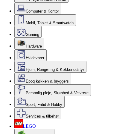
Computer & Kontor
Mobil, Tablet & Smartwatch
Gaming
Hardware
Hvidevarer
Hjem, Rengøring & Køkkenudstyr
Epoq køkken & bryggers
Personlig pleje, Skønhed & Velvære
Sport, Fritid & Hobby
Services & tilbehør
LEGO