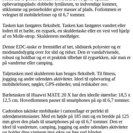
opbevaringsplads: dobbelte lynlåsrum, to indvendige lommer,
stiklomme og penneholder giver masser af plads. Forlommen er
velegnet til mobiltelefoner op til 6,7 tommer.
Tasken kan fastgøres fleksibelt. Tasken kan fastgøres vandret eller
lodret til et bælte, en rygsæk, en skuldertaske eller en vest ved hjælp
af en Molle-strop. Skulderrem medfølger.
Denne EDC-taske er fremstillet af tæt, slidstærk polyester og er
modstandsdygtig over for slid og ridser. Den er vandafvisende,
robust og holdbar og er et praktisk tilbehør til rygsækken, når man er
på vandretur eller camping.
Taljetasken med skulderrem kan bruges fleksibelt. Til fitness,
jogging og andre udendørs aktiviteter. Ideel til opbevaring af
mobiltelefoner, nøgler, GPS-enheder, små redskaber osv.
Bæltetasken til Huawei MATE 20 X har den ideelle størrelse: 18,5 x
12,5 cm. Hovedlommen passer til smartphones på op til 6,7 tommer.
Cadorabos taktiske mobiltaske i camouflage er perfekt til
udendørsentusiaster. Med en højde på 185 mm og en bredde på 125
mm giver den plads til smartphones på op til 6,7 tommer. Den er
ideel til vandreture, camping, jogging og andre udendørs aktiviteter
og holder dine vigtigste ting sikre og lige ved hånden.