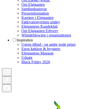
Om Elkjøp Nordic
Om Elgiganten
Samfundsansvar
Presseinformation
Karriere i Elgiganten
Fødevarestyrelsen smiley
Elgigantens Kundeklub
Om Elgiganten Erhverv
Whistleblowing i organisationen
Inspiration
Ugens tilbud - og andre gode priser
Epoq køkken & bryggers
Elgigantens Magasin
Udsalg
Black Friday 2026