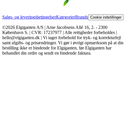
Salgs- og leveringsbetingelser
Kategorier
Brands
Cookie indstillinger
©2026 Elgiganten A/S | Arne Jacobsens Allé 16, 2. - 2300
København S. | CVR: 17237977 | Alle rettigheder forbeholdes |
hello@elgiganten.dk | Vi tager forbehold for tryk- og korrekturfejl
samt afgifts- og prisændringer. Vi gør i øvrigt opmærksom på at din
bestilling ikke er bindende for Elgiganten, før Elgiganten har
behandlet din ordre og sendt en bindende faktura.