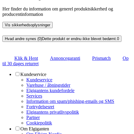
Her finder du information om generel produktsikkerhed og
producentinformation
Vis sikkerhedsoplysninger
Hvad andre synes (0)
Dette produkt er endnu ikke blevet bedømt.
0
Klik & Hent
Annoncegaranti
Prismatch
Op
til 30 dages returret
Kundeservice
Kundeservice
Varehuse / åbningstider
Elgigantens kundefordele
Services
Information om spam/phishing-emails og SMS
Fortrydelsesret
Elgigantens privatlivspolitik
Partner
Cookiepolitik
Om Elgiganten