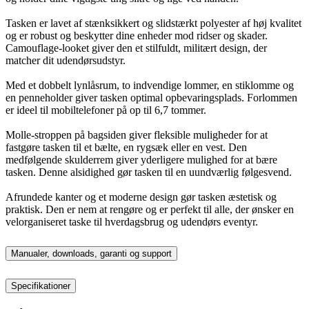
Tasken er lavet af stænksikkert og slidstærkt polyester af høj kvalitet
og er robust og beskytter dine enheder mod ridser og skader.
Camouflage-looket giver den et stilfuldt, militært design, der
matcher dit udendørsudstyr.
Med et dobbelt lynlåsrum, to indvendige lommer, en stiklomme og
en penneholder giver tasken optimal opbevaringsplads. Forlommen
er ideel til mobiltelefoner på op til 6,7 tommer.
Molle-stroppen på bagsiden giver fleksible muligheder for at
fastgøre tasken til et bælte, en rygsæk eller en vest. Den
medfølgende skulderrem giver yderligere mulighed for at bære
tasken. Denne alsidighed gør tasken til en uundværlig følgesvend.
Afrundede kanter og et moderne design gør tasken æstetisk og
praktisk. Den er nem at rengøre og er perfekt til alle, der ønsker en
velorganiseret taske til hverdagsbrug og udendørs eventyr.
Manualer, downloads, garanti og support
Specifikationer