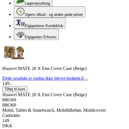
Lageroprydning
Ugens tilbud - og andre gode priser
Elgigantens Kundeklub
Elgiganten Erhverv
Huawei MATE 20 X Etui Cover Case (Beige)
Dette produkt er endnu ikke blevet bedømt.
0
149.-
Tilføj til kurv
Huawei MATE 20 X Etui Cover Case (Beige)
886369
886369
Mobil, Tablet & Smartwatch, Mobiltilbehør, Mobilcovers
Cadorabo
149
DKK