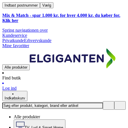
Indtast postnummer
Vælg
Mix & Match - spar 1.000 kr. for hver 4.000 kr. du køber for.
Klik
her
Spring navigationen over
Kundeservice
Privatkunde
Erhvervskunde
Mine favoritter
Alle produkter
Find butik
Log ind
Indkøbskurv
Alle produkter
TV, Lyd & Smart Home