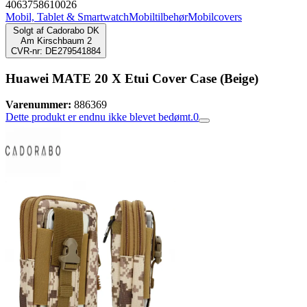
4063758610026
Mobil, Tablet & Smartwatch
Mobiltilbehør
Mobilcovers
Solgt af
Cadorabo DK
Am Kirschbaum 2
CVR-nr: DE279541884
Huawei MATE 20 X Etui Cover Case (Beige)
Varenummer:
886369
Dette produkt er endnu ikke blevet bedømt.
0