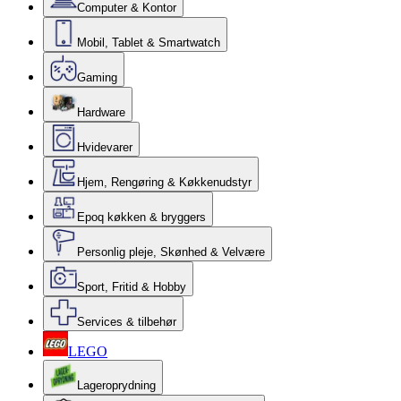
Computer & Kontor
Mobil, Tablet & Smartwatch
Gaming
Hardware
Hvidevarer
Hjem, Rengøring & Køkkenudstyr
Epoq køkken & bryggers
Personlig pleje, Skønhed & Velvære
Sport, Fritid & Hobby
Services & tilbehør
LEGO
Lageroprydning