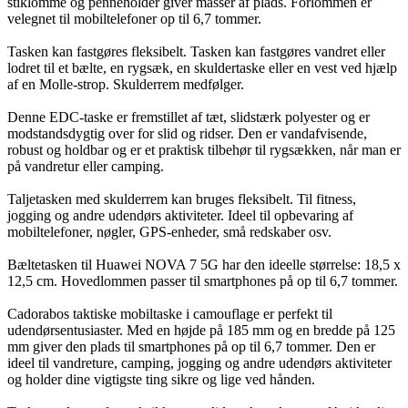
stiklomme og penneholder giver masser af plads. Forlommen er
velegnet til mobiltelefoner op til 6,7 tommer.
Tasken kan fastgøres fleksibelt. Tasken kan fastgøres vandret eller
lodret til et bælte, en rygsæk, en skuldertaske eller en vest ved hjælp
af en Molle-strop. Skulderrem medfølger.
Denne EDC-taske er fremstillet af tæt, slidstærk polyester og er
modstandsdygtig over for slid og ridser. Den er vandafvisende,
robust og holdbar og er et praktisk tilbehør til rygsækken, når man er
på vandretur eller camping.
Taljetasken med skulderrem kan bruges fleksibelt. Til fitness,
jogging og andre udendørs aktiviteter. Ideel til opbevaring af
mobiltelefoner, nøgler, GPS-enheder, små redskaber osv.
Bæltetasken til Huawei NOVA 7 5G har den ideelle størrelse: 18,5 x
12,5 cm. Hovedlommen passer til smartphones på op til 6,7 tommer.
Cadorabos taktiske mobiltaske i camouflage er perfekt til
udendørsentusiaster. Med en højde på 185 mm og en bredde på 125
mm giver den plads til smartphones på op til 6,7 tommer. Den er
ideel til vandreture, camping, jogging og andre udendørs aktiviteter
og holder dine vigtigste ting sikre og lige ved hånden.