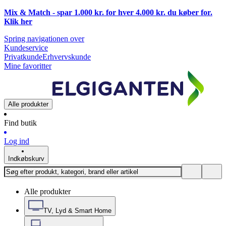
Mix & Match - spar 1.000 kr. for hver 4.000 kr. du køber for.
Klik
her
Spring navigationen over
Kundeservice
Privatkunde
Erhvervskunde
Mine favoritter
Alle produkter
Find butik
Log ind
Indkøbskurv
Alle produkter
TV, Lyd & Smart Home