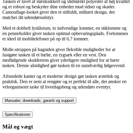
Tasken er lavet af stænksikkert og slidstærkt polyester af høj kvalitet
og er robust og beskytter dine enheder mod ridser og skader.
Camouflage-looket giver den et stilfuldt, militært design, der
matcher dit udendørsudstyr.
Med et dobbelt lynlåsrum, to indvendige lommer, en stiklomme og
en penneholder giver tasken optimal opbevaringsplads. Forlommen
er ideel til mobiltelefoner på op til 6,7 tommer.
Molle-stroppen på bagsiden giver fleksible muligheder for at
fastgøre tasken til et bælte, en rygsæk eller en vest. Den
medfølgende skulderrem giver yderligere mulighed for at bære
tasken. Denne alsidighed gør tasken til en uundværlig følgesvend.
Afrundede kanter og et moderne design gør tasken æstetisk og
praktisk. Den er nem at rengøre og er perfekt til alle, der ønsker en
velorganiseret taske til hverdagsbrug og udendørs eventyr.
Manualer, downloads, garanti og support
Specifikationer
Mål og vægt