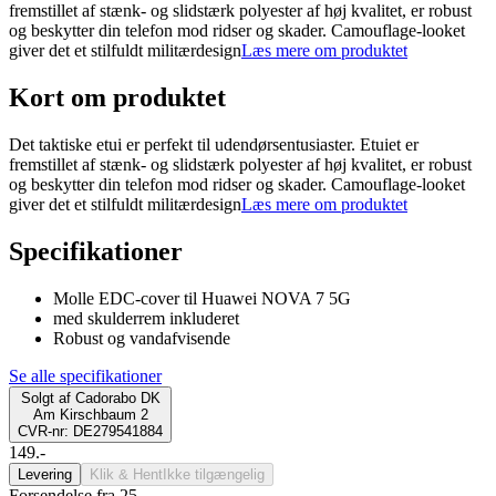
fremstillet af stænk- og slidstærk polyester af høj kvalitet, er robust
og beskytter din telefon mod ridser og skader. Camouflage-looket
giver det et stilfuldt militærdesign
Læs mere om produktet
Kort om produktet
Det taktiske etui er perfekt til udendørsentusiaster. Etuiet er
fremstillet af stænk- og slidstærk polyester af høj kvalitet, er robust
og beskytter din telefon mod ridser og skader. Camouflage-looket
giver det et stilfuldt militærdesign
Læs mere om produktet
Specifikationer
Molle EDC-cover til Huawei NOVA 7 5G
med skulderrem inkluderet
Robust og vandafvisende
Se alle specifikationer
Solgt af
Cadorabo DK
Am Kirschbaum 2
CVR-nr: DE279541884
149.-
Levering
Klik & Hent
Ikke tilgængelig
Forsendelse fra 25,-