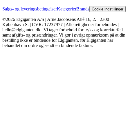
Salgs- og leveringsbetingelser
Kategorier
Brands
Cookie indstillinger
©2026 Elgiganten A/S | Arne Jacobsens Allé 16, 2. - 2300
København S. | CVR: 17237977 | Alle rettigheder forbeholdes |
hello@elgiganten.dk | Vi tager forbehold for tryk- og korrekturfejl
samt afgifts- og prisændringer. Vi gør i øvrigt opmærksom på at din
bestilling ikke er bindende for Elgiganten, før Elgiganten har
behandlet din ordre og sendt en bindende faktura.