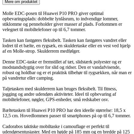
Mere om produktet
Molle EDC-posen til Huawei P10 PRO giver optimal
opbevaringsplads: dobbelte lynlåsrum, to indvendige lommer,
stiklomme og penneholder giver masser af plads. Forlommen er
velegnet til mobiltelefoner op til 6,7 tommer.
Tasken kan fastgøres fleksibelt. Tasken kan fastgøres vandret eller
lodret til et bælte, en rygsæk, en skuldertaske eller en vest ved hjælp
af en Molle-strop. Skulderrem medfølger.
Denne EDC-taske er fremstillet af tæt, slidstærk polyester og er
modstandsdygtig over for slid og ridser. Den er vandafvisende,
robust og holdbar og er et praktisk tilbehør til rygsækken, når man er
på vandretur eller camping.
Taljetasken med skulderrem kan bruges fleksibelt. Til fitness,
jogging og andre udendørs aktiviteter. Ideel til opbevaring af
mobiltelefoner, nøgler, GPS-enheder, små redskaber osv.
Bæltetasken til Huawei P10 PRO har den ideelle størrelse: 18,5 x
12,5 cm. Hovedlommen passer til smartphones på op til 6,7 tommer.
Cadorabos taktiske mobiltaske i camouflage er perfekt til
udendørsentusiaster. Med en højde på 185 mm og en bredde på 125