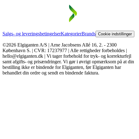
Salgs- og leveringsbetingelser
Kategorier
Brands
Cookie indstillinger
©2026 Elgiganten A/S | Arne Jacobsens Allé 16, 2. - 2300
København S. | CVR: 17237977 | Alle rettigheder forbeholdes |
hello@elgiganten.dk | Vi tager forbehold for tryk- og korrekturfejl
samt afgifts- og prisændringer. Vi gør i øvrigt opmærksom på at din
bestilling ikke er bindende for Elgiganten, før Elgiganten har
behandlet din ordre og sendt en bindende faktura.