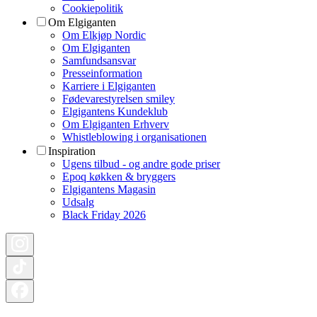
Cookiepolitik
Om Elgiganten
Om Elkjøp Nordic
Om Elgiganten
Samfundsansvar
Presseinformation
Karriere i Elgiganten
Fødevarestyrelsen smiley
Elgigantens Kundeklub
Om Elgiganten Erhverv
Whistleblowing i organisationen
Inspiration
Ugens tilbud - og andre gode priser
Epoq køkken & bryggers
Elgigantens Magasin
Udsalg
Black Friday 2026