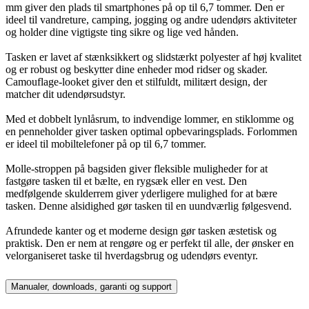
mm giver den plads til smartphones på op til 6,7 tommer. Den er
ideel til vandreture, camping, jogging og andre udendørs aktiviteter
og holder dine vigtigste ting sikre og lige ved hånden.
Tasken er lavet af stænksikkert og slidstærkt polyester af høj kvalitet
og er robust og beskytter dine enheder mod ridser og skader.
Camouflage-looket giver den et stilfuldt, militært design, der
matcher dit udendørsudstyr.
Med et dobbelt lynlåsrum, to indvendige lommer, en stiklomme og
en penneholder giver tasken optimal opbevaringsplads. Forlommen
er ideel til mobiltelefoner på op til 6,7 tommer.
Molle-stroppen på bagsiden giver fleksible muligheder for at
fastgøre tasken til et bælte, en rygsæk eller en vest. Den
medfølgende skulderrem giver yderligere mulighed for at bære
tasken. Denne alsidighed gør tasken til en uundværlig følgesvend.
Afrundede kanter og et moderne design gør tasken æstetisk og
praktisk. Den er nem at rengøre og er perfekt til alle, der ønsker en
velorganiseret taske til hverdagsbrug og udendørs eventyr.
Manualer, downloads, garanti og support