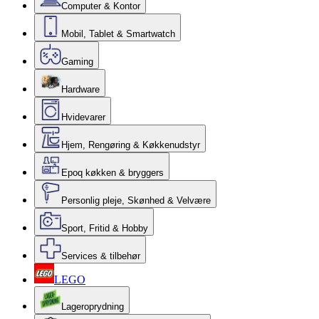
Computer & Kontor
Mobil, Tablet & Smartwatch
Gaming
Hardware
Hvidevarer
Hjem, Rengøring & Køkkenudstyr
Epoq køkken & bryggers
Personlig pleje, Skønhed & Velvære
Sport, Fritid & Hobby
Services & tilbehør
LEGO
Lageroprydning