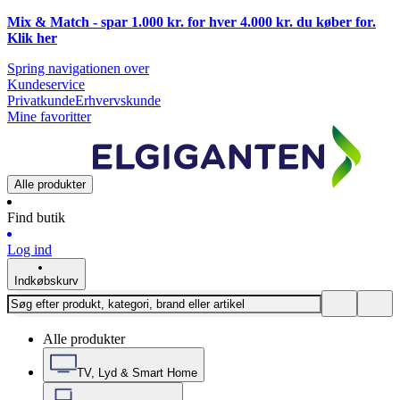
Mix & Match - spar 1.000 kr. for hver 4.000 kr. du køber for.
Klik
her
Spring navigationen over
Kundeservice
Privatkunde
Erhvervskunde
Mine favoritter
Alle produkter
Find butik
Log ind
Indkøbskurv
Alle produkter
TV, Lyd & Smart Home