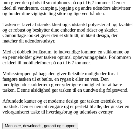
mm giver den plads til smartphones på op til 6,7 tommer. Den er
ideel til vandreture, camping, jogging og andre udendørs aktiviteter
og holder dine vigtigste ting sikre og lige ved hånden.
Tasken er lavet af stænksikkert og slidstærkt polyester af høj kvalitet
og er robust og beskytter dine enheder mod ridser og skader.
Camouflage-looket giver den et stilfuldt, militært design, der
matcher dit udendørsudstyr.
Med et dobbelt lynlåsrum, to indvendige lommer, en stiklomme og
en penneholder giver tasken optimal opbevaringsplads. Forlommen
er ideel til mobiltelefoner på op til 6,7 tommer.
Molle-stroppen på bagsiden giver fleksible muligheder for at
fastgøre tasken til et bælte, en rygsæk eller en vest. Den
medfølgende skulderrem giver yderligere mulighed for at bære
tasken. Denne alsidighed gør tasken til en uundværlig følgesvend.
Afrundede kanter og et moderne design gør tasken æstetisk og
praktisk. Den er nem at rengøre og er perfekt til alle, der ønsker en
velorganiseret taske til hverdagsbrug og udendørs eventyr.
Manualer, downloads, garanti og support