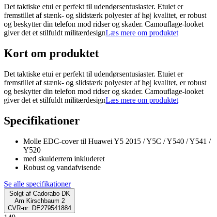
Det taktiske etui er perfekt til udendørsentusiaster. Etuiet er
fremstillet af stænk- og slidstærk polyester af høj kvalitet, er robust
og beskytter din telefon mod ridser og skader. Camouflage-looket
giver det et stilfuldt militærdesign
Læs mere om produktet
Kort om produktet
Det taktiske etui er perfekt til udendørsentusiaster. Etuiet er
fremstillet af stænk- og slidstærk polyester af høj kvalitet, er robust
og beskytter din telefon mod ridser og skader. Camouflage-looket
giver det et stilfuldt militærdesign
Læs mere om produktet
Specifikationer
Molle EDC-cover til Huawei Y5 2015 / Y5C / Y540 / Y541 /
Y520
med skulderrem inkluderet
Robust og vandafvisende
Se alle specifikationer
Solgt af
Cadorabo DK
Am Kirschbaum 2
CVR-nr: DE279541884