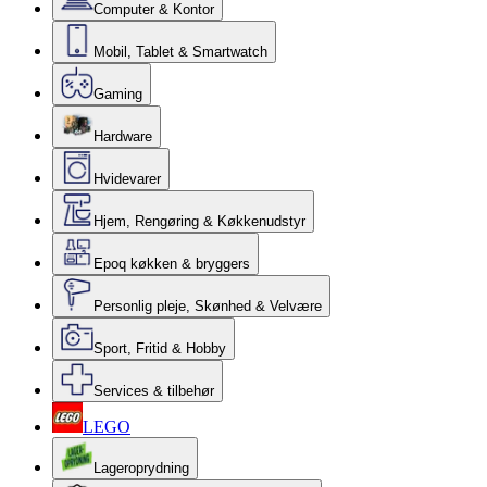
Computer & Kontor
Mobil, Tablet & Smartwatch
Gaming
Hardware
Hvidevarer
Hjem, Rengøring & Køkkenudstyr
Epoq køkken & bryggers
Personlig pleje, Skønhed & Velvære
Sport, Fritid & Hobby
Services & tilbehør
LEGO
Lageroprydning