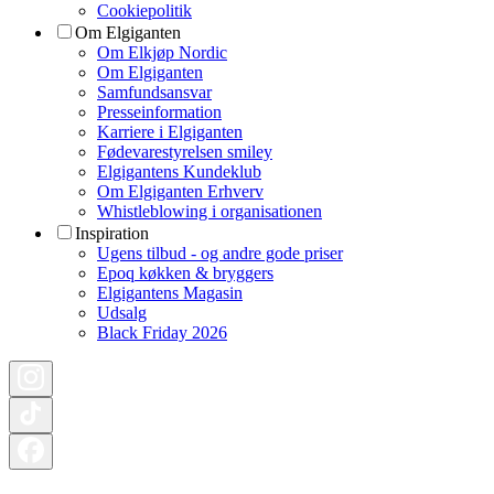
Cookiepolitik
Om Elgiganten
Om Elkjøp Nordic
Om Elgiganten
Samfundsansvar
Presseinformation
Karriere i Elgiganten
Fødevarestyrelsen smiley
Elgigantens Kundeklub
Om Elgiganten Erhverv
Whistleblowing i organisationen
Inspiration
Ugens tilbud - og andre gode priser
Epoq køkken & bryggers
Elgigantens Magasin
Udsalg
Black Friday 2026