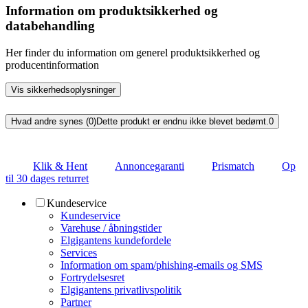
Information om produktsikkerhed og
databehandling
Her finder du information om generel produktsikkerhed og
producentinformation
Vis sikkerhedsoplysninger
Hvad andre synes (0)
Dette produkt er endnu ikke blevet bedømt.
0
Klik & Hent
Annoncegaranti
Prismatch
Op
til 30 dages returret
Kundeservice
Kundeservice
Varehuse / åbningstider
Elgigantens kundefordele
Services
Information om spam/phishing-emails og SMS
Fortrydelsesret
Elgigantens privatlivspolitik
Partner