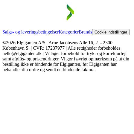
Salgs- og leveringsbetingelser
Kategorier
Brands
Cookie indstillinger
©2026 Elgiganten A/S | Arne Jacobsens Allé 16, 2. - 2300
København S. | CVR: 17237977 | Alle rettigheder forbeholdes |
hello@elgiganten.dk | Vi tager forbehold for tryk- og korrekturfejl
samt afgifts- og prisændringer. Vi gør i øvrigt opmærksom på at din
bestilling ikke er bindende for Elgiganten, før Elgiganten har
behandlet din ordre og sendt en bindende faktura.