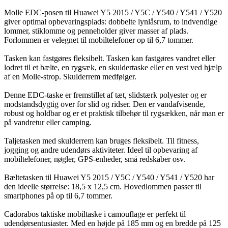
Molle EDC-posen til Huawei Y5 2015 / Y5C / Y540 / Y541 / Y520
giver optimal opbevaringsplads: dobbelte lynlåsrum, to indvendige
lommer, stiklomme og penneholder giver masser af plads.
Forlommen er velegnet til mobiltelefoner op til 6,7 tommer.
Tasken kan fastgøres fleksibelt. Tasken kan fastgøres vandret eller
lodret til et bælte, en rygsæk, en skuldertaske eller en vest ved hjælp
af en Molle-strop. Skulderrem medfølger.
Denne EDC-taske er fremstillet af tæt, slidstærk polyester og er
modstandsdygtig over for slid og ridser. Den er vandafvisende,
robust og holdbar og er et praktisk tilbehør til rygsækken, når man er
på vandretur eller camping.
Taljetasken med skulderrem kan bruges fleksibelt. Til fitness,
jogging og andre udendørs aktiviteter. Ideel til opbevaring af
mobiltelefoner, nøgler, GPS-enheder, små redskaber osv.
Bæltetasken til Huawei Y5 2015 / Y5C / Y540 / Y541 / Y520 har
den ideelle størrelse: 18,5 x 12,5 cm. Hovedlommen passer til
smartphones på op til 6,7 tommer.
Cadorabos taktiske mobiltaske i camouflage er perfekt til
udendørsentusiaster. Med en højde på 185 mm og en bredde på 125