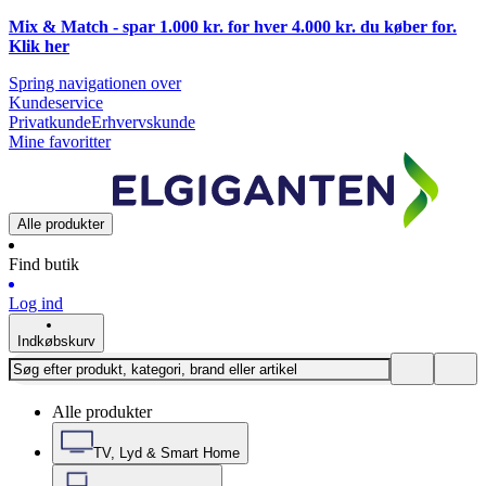
Mix & Match - spar 1.000 kr. for hver 4.000 kr. du køber for.
Klik
her
Spring navigationen over
Kundeservice
Privatkunde
Erhvervskunde
Mine favoritter
Alle produkter
Find butik
Log ind
Indkøbskurv
Alle produkter
TV, Lyd & Smart Home