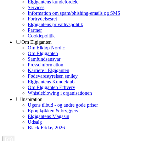
Elgigantens kundefordele
Services
Information om spam/phishing-emails og SMS
Fortrydelsesret
Elgigantens privatlivspolitik
Partner
Cookiepolitik
Om Elgiganten
Om Elkjøp Nordic
Om Elgiganten
Samfundsansvar
Presseinformation
Karriere i Elgiganten
Fødevarestyrelsen smiley
Elgigantens Kundeklub
Om Elgiganten Erhverv
Whistleblowing i organisationen
Inspiration
Ugens tilbud - og andre gode priser
Epoq køkken & bryggers
Elgigantens Magasin
Udsalg
Black Friday 2026