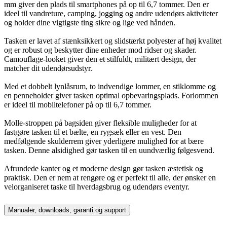
mm giver den plads til smartphones på op til 6,7 tommer. Den er
ideel til vandreture, camping, jogging og andre udendørs aktiviteter
og holder dine vigtigste ting sikre og lige ved hånden.
Tasken er lavet af stænksikkert og slidstærkt polyester af høj kvalitet
og er robust og beskytter dine enheder mod ridser og skader.
Camouflage-looket giver den et stilfuldt, militært design, der
matcher dit udendørsudstyr.
Med et dobbelt lynlåsrum, to indvendige lommer, en stiklomme og
en penneholder giver tasken optimal opbevaringsplads. Forlommen
er ideel til mobiltelefoner på op til 6,7 tommer.
Molle-stroppen på bagsiden giver fleksible muligheder for at
fastgøre tasken til et bælte, en rygsæk eller en vest. Den
medfølgende skulderrem giver yderligere mulighed for at bære
tasken. Denne alsidighed gør tasken til en uundværlig følgesvend.
Afrundede kanter og et moderne design gør tasken æstetisk og
praktisk. Den er nem at rengøre og er perfekt til alle, der ønsker en
velorganiseret taske til hverdagsbrug og udendørs eventyr.
Manualer, downloads, garanti og support