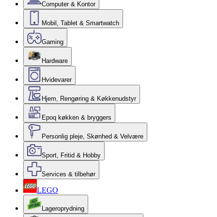
Computer & Kontor
Mobil, Tablet & Smartwatch
Gaming
Hardware
Hvidevarer
Hjem, Rengøring & Køkkenudstyr
Epoq køkken & bryggers
Personlig pleje, Skønhed & Velvære
Sport, Fritid & Hobby
Services & tilbehør
LEGO
Lageroprydning