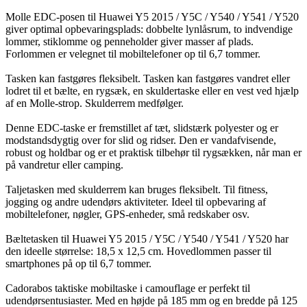
Molle EDC-posen til Huawei Y5 2015 / Y5C / Y540 / Y541 / Y520
giver optimal opbevaringsplads: dobbelte lynlåsrum, to indvendige
lommer, stiklomme og penneholder giver masser af plads.
Forlommen er velegnet til mobiltelefoner op til 6,7 tommer.
Tasken kan fastgøres fleksibelt. Tasken kan fastgøres vandret eller
lodret til et bælte, en rygsæk, en skuldertaske eller en vest ved hjælp
af en Molle-strop. Skulderrem medfølger.
Denne EDC-taske er fremstillet af tæt, slidstærk polyester og er
modstandsdygtig over for slid og ridser. Den er vandafvisende,
robust og holdbar og er et praktisk tilbehør til rygsækken, når man er
på vandretur eller camping.
Taljetasken med skulderrem kan bruges fleksibelt. Til fitness,
jogging og andre udendørs aktiviteter. Ideel til opbevaring af
mobiltelefoner, nøgler, GPS-enheder, små redskaber osv.
Bæltetasken til Huawei Y5 2015 / Y5C / Y540 / Y541 / Y520 har
den ideelle størrelse: 18,5 x 12,5 cm. Hovedlommen passer til
smartphones på op til 6,7 tommer.
Cadorabos taktiske mobiltaske i camouflage er perfekt til
udendørsentusiaster. Med en højde på 185 mm og en bredde på 125