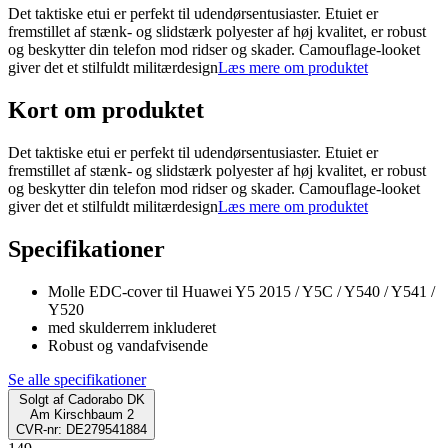
Det taktiske etui er perfekt til udendørsentusiaster. Etuiet er
fremstillet af stænk- og slidstærk polyester af høj kvalitet, er robust
og beskytter din telefon mod ridser og skader. Camouflage-looket
giver det et stilfuldt militærdesign
Læs mere om produktet
Kort om produktet
Det taktiske etui er perfekt til udendørsentusiaster. Etuiet er
fremstillet af stænk- og slidstærk polyester af høj kvalitet, er robust
og beskytter din telefon mod ridser og skader. Camouflage-looket
giver det et stilfuldt militærdesign
Læs mere om produktet
Specifikationer
Molle EDC-cover til Huawei Y5 2015 / Y5C / Y540 / Y541 /
Y520
med skulderrem inkluderet
Robust og vandafvisende
Se alle specifikationer
Solgt af
Cadorabo DK
Am Kirschbaum 2
CVR-nr: DE279541884