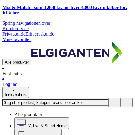
Mix & Match - spar 1.000 kr. for hver 4.000 kr. du køber for.
Klik
her
Spring navigationen over
Kundeservice
Privatkunde
Erhvervskunde
Mine favoritter
Alle produkter
Find butik
Log ind
Indkøbskurv
Alle produkter
TV, Lyd & Smart Home