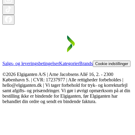
Salgs- og leveringsbetingelser
Kategorier
Brands
Cookie indstillinger
©2026 Elgiganten A/S | Arne Jacobsens Allé 16, 2. - 2300
København S. | CVR: 17237977 | Alle rettigheder forbeholdes |
hello@elgiganten.dk | Vi tager forbehold for tryk- og korrekturfejl
samt afgifts- og prisændringer. Vi gør i øvrigt opmærksom på at din
bestilling ikke er bindende for Elgiganten, før Elgiganten har
behandlet din ordre og sendt en bindende faktura.