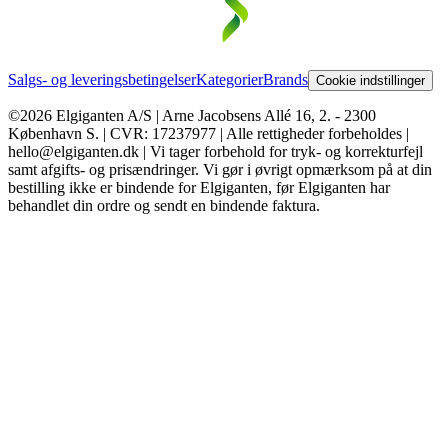
Salgs- og leveringsbetingelser
Kategorier
Brands
Cookie indstillinger
©2026 Elgiganten A/S | Arne Jacobsens Allé 16, 2. - 2300
København S. | CVR: 17237977 | Alle rettigheder forbeholdes |
hello@elgiganten.dk | Vi tager forbehold for tryk- og korrekturfejl
samt afgifts- og prisændringer. Vi gør i øvrigt opmærksom på at din
bestilling ikke er bindende for Elgiganten, før Elgiganten har
behandlet din ordre og sendt en bindende faktura.