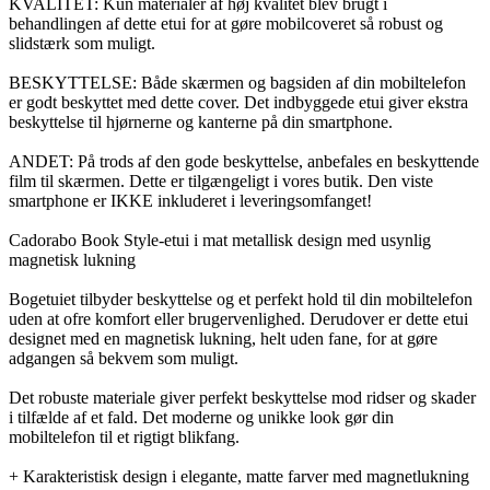
KVALITET: Kun materialer af høj kvalitet blev brugt i
behandlingen af dette etui for at gøre mobilcoveret så robust og
slidstærk som muligt.
BESKYTTELSE: Både skærmen og bagsiden af din mobiltelefon
er godt beskyttet med dette cover. Det indbyggede etui giver ekstra
beskyttelse til hjørnerne og kanterne på din smartphone.
ANDET: På trods af den gode beskyttelse, anbefales en beskyttende
film til skærmen. Dette er tilgængeligt i vores butik. Den viste
smartphone er IKKE inkluderet i leveringsomfanget!
Cadorabo Book Style-etui i mat metallisk design med usynlig
magnetisk lukning
Bogetuiet tilbyder beskyttelse og et perfekt hold til din mobiltelefon
uden at ofre komfort eller brugervenlighed. Derudover er dette etui
designet med en magnetisk lukning, helt uden fane, for at gøre
adgangen så bekvem som muligt.
Det robuste materiale giver perfekt beskyttelse mod ridser og skader
i tilfælde af et fald. Det moderne og unikke look gør din
mobiltelefon til et rigtigt blikfang.
+ Karakteristisk design i elegante, matte farver med magnetlukning