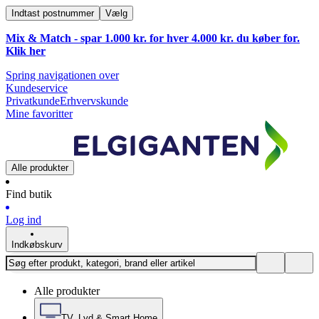
Indtast postnummer
Vælg
Mix & Match - spar 1.000 kr. for hver 4.000 kr. du køber for.
Klik
her
Spring navigationen over
Kundeservice
Privatkunde
Erhvervskunde
Mine favoritter
Alle produkter
Find butik
Log ind
Indkøbskurv
Alle produkter
TV, Lyd & Smart Home