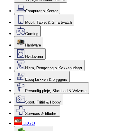
Computer & Kontor
Mobil, Tablet & Smartwatch
Gaming
Hardware
Hvidevarer
Hjem, Rengøring & Køkkenudstyr
Epoq køkken & bryggers
Personlig pleje, Skønhed & Velvære
Sport, Fritid & Hobby
Services & tilbehør
LEGO