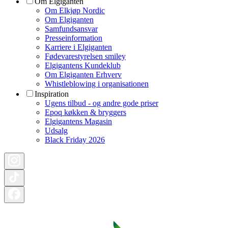
Om Elgiganten
Om Elkjøp Nordic
Om Elgiganten
Samfundsansvar
Presseinformation
Karriere i Elgiganten
Fødevarestyrelsen smiley
Elgigantens Kundeklub
Om Elgiganten Erhverv
Whistleblowing i organisationen
Inspiration
Ugens tilbud - og andre gode priser
Epoq køkken & bryggers
Elgigantens Magasin
Udsalg
Black Friday 2026