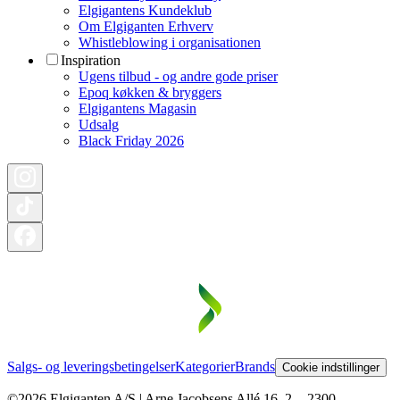
Elgigantens Kundeklub
Om Elgiganten Erhverv
Whistleblowing i organisationen
Inspiration
Ugens tilbud - og andre gode priser
Epoq køkken & bryggers
Elgigantens Magasin
Udsalg
Black Friday 2026
Salgs- og leveringsbetingelser
Kategorier
Brands
Cookie indstillinger
©2026 Elgiganten A/S | Arne Jacobsens Allé 16, 2. - 2300