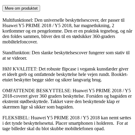
Mere om produktet
Multifunktionel: Den universelle beskyttelsescover, der passer til
Huawei Y5 PRIME 2018 / Y5 2018, har magnetlukning, 2
kortlommer og en pengelomme. Den er en praktisk tegnebog, og når
den foldes sammen, bliver den til en stødsikker 360-graders
mobiltelefoncover.
Standfunktion: Den slanke beskyttelsescover fungerer som stativ til
at se videoer.
HØJ KVALITET: Det robuste flipcase i vegansk kunstlæder giver
et ideelt greb og omfattende beskyttelse hele vejen rundt. Booklet-
etuiet beskytter begge sider og sikrer langvarig brug.
OMFATTENDE BESKYTTELSE: Huawei Y5 PRIME 2018 / Y5
2018-coveret giver 360 graders beskyttelse. Forsiden og bagsiden er
ekstremt stødbeskyttede. Takket være den beskyttende klap er
skærmen lige så sikker som bagsiden.
FLEKSIBEL: Huawei Y5 PRIME 2018 / Y5 2018 kan nemt sættes
i det tynde beskyttelsesetui. Placer smartphonen i holderen. For at
tage billeder skal du blot skubbe mobiltelefonen opad.