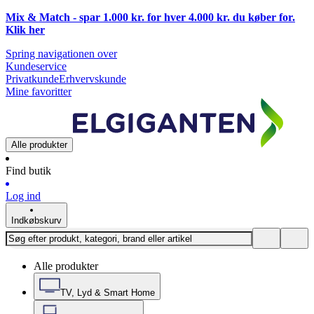
Mix & Match - spar 1.000 kr. for hver 4.000 kr. du køber for.
Klik
her
Spring navigationen over
Kundeservice
Privatkunde
Erhvervskunde
Mine favoritter
Alle produkter
Find butik
Log ind
Indkøbskurv
Alle produkter
TV, Lyd & Smart Home