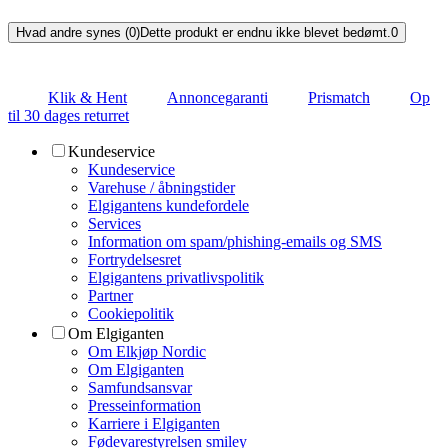
Hvad andre synes (0)
Dette produkt er endnu ikke blevet bedømt.
0
Klik & Hent
Annoncegaranti
Prismatch
Op
til 30 dages returret
Kundeservice
Kundeservice
Varehuse / åbningstider
Elgigantens kundefordele
Services
Information om spam/phishing-emails og SMS
Fortrydelsesret
Elgigantens privatlivspolitik
Partner
Cookiepolitik
Om Elgiganten
Om Elkjøp Nordic
Om Elgiganten
Samfundsansvar
Presseinformation
Karriere i Elgiganten
Fødevarestyrelsen smiley