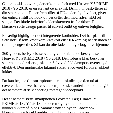
Cadorabo-klapcoveret, der er kompatibelt med Huawei Y5 PRIME
2018 / Y5 2018, er en elegant og praktisk løsning til beskyttelse af
din smartphone. Det er fremstillet af PU-læder i høj kvalitet, giver
din enhed et stilfuldt look og beskytter den mod ridser, stød og
slitage. Det bløde inderfor holder skærmen fri for ridser. Det
klassiske sorte design passer til ethvert outfit og enhver lejlighed.
Et særligt highlight er det integrerede kortholder. Det har plads til
flere kort, såsom kreditkort, kørekort eller ID-kort, og har desuden et
rum til pengesedler. Så kan du ofte lade din tegnebog blive hjemme.
360-graders beskyttelsescoveret giver omfattende beskyttelse til din
Huawei Y5 PRIME 2018 / Y5 2018. Den robuste klap beskytter
skærmen mod ridser og skader. Selv ved fald dæmper coveret stød
effektivt. Den magnetiske lukning sikrer, at coveret forbliver sikkert
lukket.
Du kan betjene din smartphone uden at skulle tage den ud af
coveret. Derudover har coveret en praktisk standerfunktion, der gør
det nemmere at se videoer og foretage videoopkald.
Det er nemt at sætte smartphonen i coveret. Læg Huawei Y5
PRIME 2018 / Y5 2018 i holderen og tryk den ind, indtil den
klikker sikkert på plads. Sammenfattet tilbyder Cadorabo-
klapcoveret en ideel kombination af stil, beskyttelse og