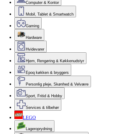
Computer & Kontor
Mobil, Tablet & Smartwatch
Gaming
Hardware
Hvidevarer
Hjem, Rengøring & Køkkenudstyr
Epoq køkken & bryggers
Personlig pleje, Skønhed & Velvære
Sport, Fritid & Hobby
Services & tilbehør
LEGO
Lageroprydning