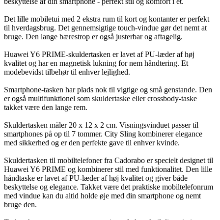
beskyttelse af din smartphone - perfekt stil og komfort i ét.
Det lille mobiletui med 2 ekstra rum til kort og kontanter er perfekt
til hverdagsbrug. Det gennemsigtige touch-vindue gør det nemt at
bruge. Den lange bærestrop er også justerbar og aftagelig.
Huawei Y6 PRIME-skuldertasken er lavet af PU-læder af høj
kvalitet og har en magnetisk lukning for nem håndtering. Et
modebevidst tilbehør til enhver lejlighed.
Smartphone-tasken har plads nok til vigtige og små genstande. Den
er også multifunktionel som skuldertaske eller crossbody-taske
takket være den lange rem.
Skuldertasken måler 20 x 12 x 2 cm. Visningsvinduet passer til
smartphones på op til 7 tommer. City Sling kombinerer elegance
med sikkerhed og er den perfekte gave til enhver kvinde.
Skuldertasken til mobiltelefoner fra Cadorabo er specielt designet til
Huawei Y6 PRIME og kombinerer stil med funktionalitet. Den lille
håndtaske er lavet af PU-læder af høj kvalitet og giver både
beskyttelse og elegance. Takket være det praktiske mobiltelefonrum
med vindue kan du altid holde øje med din smartphone og nemt
bruge den.