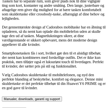
Tasken har to separate rum, som giver plads nok til dine vigtigste
ting som kort, kontanter og andre småting. Den lange, justerbare og
aftagelige rem giver dig mulighed for at bære tasken komfortabelt
som skuldertaske eller crossbody-taske, afhængigt af dine behov og
lejligheden.
Det gennemtænkte design af Cadorabos mobiltaske har en åbning til
opladeren, så du nemt kan oplade din mobiltelefon uden at skulle
tage den ud af tasken. Magnetlukningen sikrer, at dine
værdigenstande er sikkert opbevaret, mens det moderne design
appellerer til alle kvinder.
Smartphonetasken fås i sort, hvilket gør den til et alsidigt tilbehør,
der nemt kan kombineres med forskellige outfits. Det er ikke kun
praktisk, men tilføjer også et luksuriøst touch til hverdagen. Perfekt
til kvinder, der sætter pris på stil og funktionalitet.
Vælg Cadorabos skuldertaske til mobiltelefonen, og nyd den
perfekte blanding af beskyttelse, komfort og elegance. Denne mini
skuldertaske er det perfekte tilbehør til din Huawei Y6 PRIME og er
en god gave til kvinder.
Manualer, downloads, garanti og support