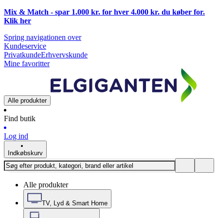
Mix & Match - spar 1.000 kr. for hver 4.000 kr. du køber for.
Klik
her
Spring navigationen over
Kundeservice
Privatkunde
Erhvervskunde
Mine favoritter
Alle produkter
Find butik
Log ind
Indkøbskurv
Alle produkter
TV, Lyd & Smart Home