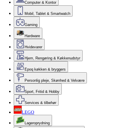
Computer & Kontor
Mobil, Tablet & Smartwatch
Gaming
Hardware
Hvidevarer
Hjem, Rengøring & Køkkenudstyr
Epoq køkken & bryggers
Personlig pleje, Skønhed & Velvære
Sport, Fritid & Hobby
Services & tilbehør
LEGO
Lageroprydning