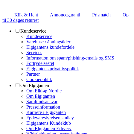
Klik & Hent
Annoncegaranti
Prismatch
Op
til 30 dages returret
Kundeservice
Kundeservice
Varehuse / åbningstider
Elgigantens kundefordele
Services
Information om spam/phishing-emails og SMS
Fortrydelsesret
Elgigantens privatlivspolitik
Partner
Cookiepolitik
Om Elgiganten
Om Elkjøp Nordic
Om Elgiganten
Samfundsansvar
Presseinformation
Karriere i Elgiganten
Fødevarestyrelsen smiley
Elgigantens Kundeklub
Om Elgiganten Erhverv
Whistleblowing i organisationen