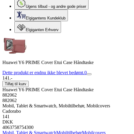
Ugens tilbud - og andre gode priser
Elgigantens Kundeklub
Elgiganten Erhverv
Huawei Y6 PRIME Cover Etui Case Håndtaske
Dette produkt er endnu ikke blevet bedømt.
0
141.-
Tilføj til kurv
Huawei Y6 PRIME Cover Etui Case Håndtaske
882062
882062
Mobil, Tablet & Smartwatch, Mobiltilbehør, Mobilcovers
Cadorabo
141
DKK
4063758754300
Mobil, Tablet & Smartwatch
Mobiltilbehør
Mobilcovers