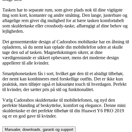
Tasken har to separate rum, som giver plads nok til dine vigtigste
ting som kort, kontanter og andre småting. Den lange, justerbare og
aftagelige rem giver dig mulighed for at bære tasken komfortabelt
som skuldertaske eller crossbody-taske, afhængigt af dine behov og
lejligheden.
Det gennemtænkte design af Cadorabos mobiltaske har en åbning til
opladeren, så du nemt kan oplade din mobiltelefon uden at skulle
tage den ud af tasken. Magnetlukningen sikrer, at dine
værdigenstande er sikkert opbevaret, mens det moderne design
appellerer til alle kvinder.
Smartphonetasken fås i sort, hvilket gør den til et alsidigt tilbehør,
der nemt kan kombineres med forskellige outfits. Det er ikke kun
praktisk, men tilføjer også et luksuriøst touch til hverdagen. Perfekt
til kvinder, der sætter pris på stil og funktionalitet.
Vælg Cadorabos skuldertaske til mobiltelefonen, og nyd den
perfekte blanding af beskyttelse, komfort og elegance. Denne mini
skuldertaske er det perfekte tilbehør til din Huawei Y6 PRO 2019
og er en god gave til kvinder.
Manualer, downloads, garanti og support