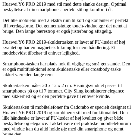
Huawei Y6 PRO 2019 med stil med dette slanke design. Optimal
beskyttelse af din smartphone - perfekt stil og komfort i ét.
Det lille mobiletui med 2 ekstra rum til kort og kontanter er perfekt
til hverdagsbrug. Det gennemsigtige touch-vindue gør det nemt at
bruge. Den lange bærestrop er også justerbar og aftagelig.
Huawei Y6 PRO 2019-skuldertasken er lavet af PU-læder af høj
kvalitet og har en magnetisk lukning for nem håndtering. Et
modebevidst tilbehør til enhver lejlighed.
Smartphone-tasken har plads nok til vigtige og små genstande. Den
er også multifunktionel som skuldertaske eller crossbody-taske
takket være den lange rem.
Skuldertasken måler 20 x 12 x 2 cm. Visningsvinduet passer til
smartphones på op til 7 tommer. City Sling kombinerer elegance
med sikkerhed og er den perfekte gave til enhver kvinde.
Skuldertasken til mobiltelefoner fra Cadorabo er specielt designet til
Huawei Y6 PRO 2019 og kombinerer stil med funktionalitet. Den
lille håndtaske er lavet af PU-læder af høj kvalitet og giver både
beskyttelse og elegance. Takket være det praktiske mobiltelefonrum
med vindue kan du altid holde øje med din smartphone og nemt
bruge den.