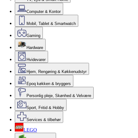
Computer & Kontor
Mobil, Tablet & Smartwatch
Gaming
Hardware
Hvidevarer
Hjem, Rengøring & Køkkenudstyr
Epoq køkken & bryggers
Personlig pleje, Skønhed & Velvære
Sport, Fritid & Hobby
Services & tilbehør
LEGO