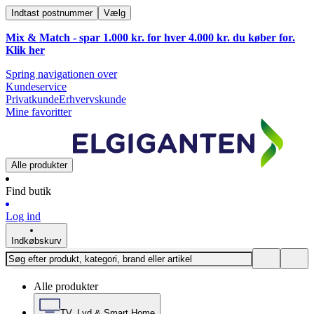
Indtast postnummer
Vælg
Mix & Match - spar 1.000 kr. for hver 4.000 kr. du køber for.
Klik
her
Spring navigationen over
Kundeservice
Privatkunde
Erhvervskunde
Mine favoritter
Alle produkter
Find butik
Log ind
Indkøbskurv
Alle produkter
TV, Lyd & Smart Home