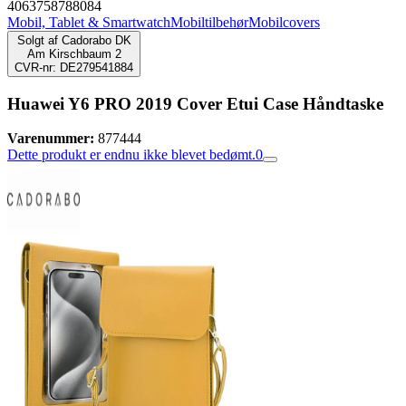
4063758788084
Mobil, Tablet & Smartwatch
Mobiltilbehør
Mobilcovers
Solgt af
Cadorabo DK
Am Kirschbaum 2
CVR-nr: DE279541884
Huawei Y6 PRO 2019 Cover Etui Case Håndtaske
Varenummer:
877444
Dette produkt er endnu ikke blevet bedømt.
0