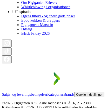
Om Elgiganten Erhverv
Whistleblowing i organisationen
Inspiration
Ugens tilbud - og andre gode priser
Epoq køkken & bryggers
Elgigantens Magasin
Udsalg
Black Friday 2026
Salgs- og leveringsbetingelser
Kategorier
Brands
Cookie indstillinger
©2026 Elgiganten A/S | Arne Jacobsens Allé 16, 2. - 2300
København S. | CVR: 17237977 | Alle rettigheder forbeholdes |