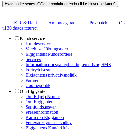
Hvad andre synes (0)
Dette produkt er endnu ikke blevet bedømt.
0
Klik & Hent
Annoncegaranti
Prismatch
Op
til 30 dages returret
Kundeservice
Kundeservice
Varehuse / åbningstider
Elgigantens kundefordele
Services
Information om spam/phishing-emails og SMS
Fortrydelsesret
Elgigantens privatlivspolitik
Partner
Cookiepolitik
Om Elgiganten
Om Elkjøp Nordic
Om Elgiganten
Samfundsansvar
Presseinformation
Karriere i Elgiganten
Fødevarestyrelsen smiley
Elgigantens Kundeklub