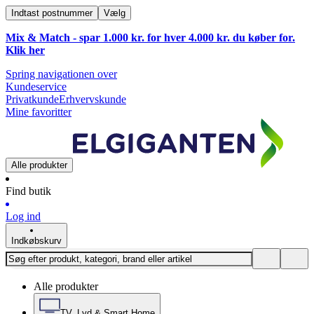
Indtast postnummer
Vælg
Mix & Match - spar 1.000 kr. for hver 4.000 kr. du køber for.
Klik
her
Spring navigationen over
Kundeservice
Privatkunde
Erhvervskunde
Mine favoritter
Alle produkter
Find butik
Log ind
Indkøbskurv
Alle produkter
TV, Lyd & Smart Home