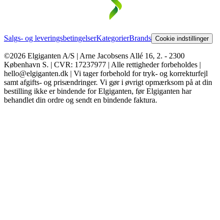
Salgs- og leveringsbetingelser
Kategorier
Brands
Cookie indstillinger
©2026 Elgiganten A/S | Arne Jacobsens Allé 16, 2. - 2300
København S. | CVR: 17237977 | Alle rettigheder forbeholdes |
hello@elgiganten.dk | Vi tager forbehold for tryk- og korrekturfejl
samt afgifts- og prisændringer. Vi gør i øvrigt opmærksom på at din
bestilling ikke er bindende for Elgiganten, før Elgiganten har
behandlet din ordre og sendt en bindende faktura.