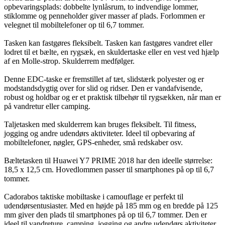
opbevaringsplads: dobbelte lynlåsrum, to indvendige lommer,
stiklomme og penneholder giver masser af plads. Forlommen er
velegnet til mobiltelefoner op til 6,7 tommer.
Tasken kan fastgøres fleksibelt. Tasken kan fastgøres vandret eller
lodret til et bælte, en rygsæk, en skuldertaske eller en vest ved hjælp
af en Molle-strop. Skulderrem medfølger.
Denne EDC-taske er fremstillet af tæt, slidstærk polyester og er
modstandsdygtig over for slid og ridser. Den er vandafvisende,
robust og holdbar og er et praktisk tilbehør til rygsækken, når man er
på vandretur eller camping.
Taljetasken med skulderrem kan bruges fleksibelt. Til fitness,
jogging og andre udendørs aktiviteter. Ideel til opbevaring af
mobiltelefoner, nøgler, GPS-enheder, små redskaber osv.
Bæltetasken til Huawei Y7 PRIME 2018 har den ideelle størrelse:
18,5 x 12,5 cm. Hovedlommen passer til smartphones på op til 6,7
tommer.
Cadorabos taktiske mobiltaske i camouflage er perfekt til
udendørsentusiaster. Med en højde på 185 mm og en bredde på 125
mm giver den plads til smartphones på op til 6,7 tommer. Den er
ideel til vandreture, camping, jogging og andre udendørs aktiviteter