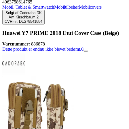
4063758614765
Mobil, Tablet & Smartwatch
Mobiltilbehør
Mobilcovers
Solgt af
Cadorabo DK
Am Kirschbaum 2
CVR-nr: DE279541884
Huawei Y7 PRIME 2018 Etui Cover Case (Beige)
Varenummer:
886878
Dette produkt er endnu ikke blevet bedømt.
0