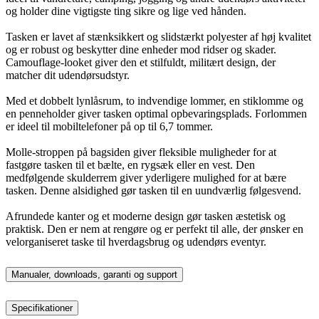
og holder dine vigtigste ting sikre og lige ved hånden.
Tasken er lavet af stænksikkert og slidstærkt polyester af høj kvalitet
og er robust og beskytter dine enheder mod ridser og skader.
Camouflage-looket giver den et stilfuldt, militært design, der
matcher dit udendørsudstyr.
Med et dobbelt lynlåsrum, to indvendige lommer, en stiklomme og
en penneholder giver tasken optimal opbevaringsplads. Forlommen
er ideel til mobiltelefoner på op til 6,7 tommer.
Molle-stroppen på bagsiden giver fleksible muligheder for at
fastgøre tasken til et bælte, en rygsæk eller en vest. Den
medfølgende skulderrem giver yderligere mulighed for at bære
tasken. Denne alsidighed gør tasken til en uundværlig følgesvend.
Afrundede kanter og et moderne design gør tasken æstetisk og
praktisk. Den er nem at rengøre og er perfekt til alle, der ønsker en
velorganiseret taske til hverdagsbrug og udendørs eventyr.
Manualer, downloads, garanti og support
Specifikationer