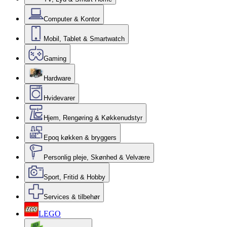
Computer & Kontor
Mobil, Tablet & Smartwatch
Gaming
Hardware
Hvidevarer
Hjem, Rengøring & Køkkenudstyr
Epoq køkken & bryggers
Personlig pleje, Skønhed & Velvære
Sport, Fritid & Hobby
Services & tilbehør
LEGO