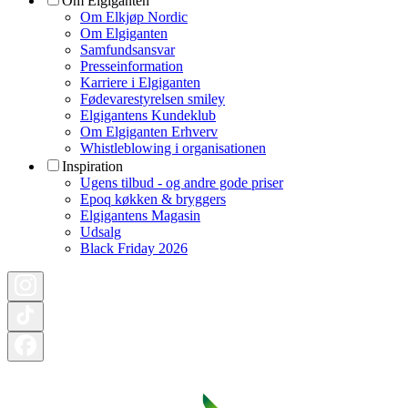
Om Elgiganten
Om Elkjøp Nordic
Om Elgiganten
Samfundsansvar
Presseinformation
Karriere i Elgiganten
Fødevarestyrelsen smiley
Elgigantens Kundeklub
Om Elgiganten Erhverv
Whistleblowing i organisationen
Inspiration
Ugens tilbud - og andre gode priser
Epoq køkken & bryggers
Elgigantens Magasin
Udsalg
Black Friday 2026